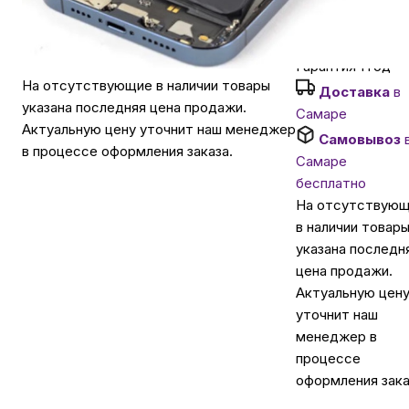
Хочу в подарок
Автомобильные аксессуары
Гарантия 1 год
На отсутствующие в наличии товары
Доставка
в
Сервисный центр Apple в Самаре
указана последняя цена продажи.
Самаре
Актуальную цену уточнит наш менеджер
Самовывоз
в процессе оформления заказа.
Подарочные сертификаты
Самаре
бесплатно
На отсутствую
Аудио
в наличии товар
указана последн
цена продажи.
Актуальную цен
уточнит наш
менеджер в
процессе
оформления зака