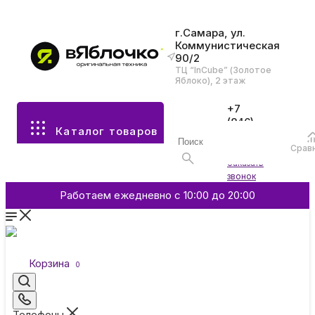
г.Самара, ул.
Коммунистическая
90/2
Все разделы каталога
ТЦ “InCube” (Золотое
Яблоко), 2 этаж
Apple
+7
(846)
Каталог товаров
970-
70-77
Аксессуары
Срав
Войти
Заказать
звонок
Смартфоны и гаджеты
Работаем ежедневно с 10:00 до 20:00
Dyson
Корзина
0
Garmin
Телефоны