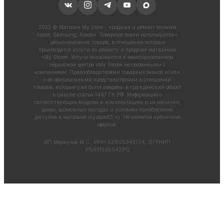
2023 © Магазин My Store - продажа и ремонт техники
Apple, Samsung, Xiaomi. Товарные знаки используются с
целью описания товара, в отношении которых
производятся услуги по ремонту и продаже магазином
«My Store». Услуги оказываются в неавторизованном
сервисном центре «My Store» не связанными с
компаниями. Правообладателями товарных знаков и/или
с ее официальными представителями в отношении
товаров, которые уже были введены в гражданский оборот
в смысле статьи 1487 ГК РФ. Информация о
соответствующих моделях и комплектациях и их наличии,
ценах, возможных выгодах и условиях приобретения
доступна в магазине
mystore63.ru
. Не является публичной
офертой.
ИП Меркулов М.С., ИНН 631505945724, ОГРНИП
315631300042912