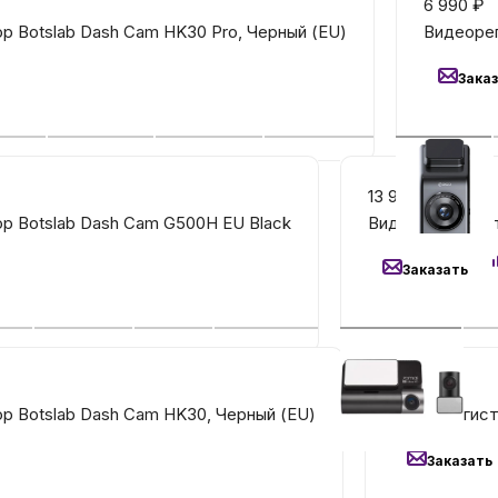
6 990
₽
 Botslab Dash Cam HK30 Pro, Черный (EU)
Видеорег
Бытовая техни
Зака
Красота и здоро
13 990
₽
Сумки и чемод
р Botslab Dash Cam G500H EU Black
Видеорегистрат
Заказать
Для дома и да
LEGO
11 990
₽
Для домашних пит
р Botslab Dash Cam HK30, Черный (EU)
Видеорегист
Заказать
Умный дом и безопас