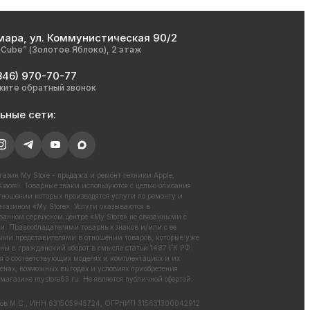
мара, ул. Коммунистическая 90/2
nCube” (Золотое Яблоко), 2 этаж
846) 970-70-77
жите обратный звонок
ьные сети:
азин My Store - продажа и ремонт техники Apple,
iaomi. Товарные знаки используются с целью описания
отношении которых производятся услуги по ремонту и
газином «My Store». Услуги оказываются в
ванном сервисном центре «My Store» не связанными с
. Правообладателями товарных знаков и/или с ее
ми представителями в отношении товаров, которые уже
ны в гражданский оборот в смысле статьи 1487 ГК РФ.
 о соответствующих моделях и комплектациях и их
енах, возможных выгодах и условиях приобретения
 магазине
mystore63.ru
. Не является публичной офертой.
ов М.С., ИНН 631505945724, ОГРНИП 315631300042912