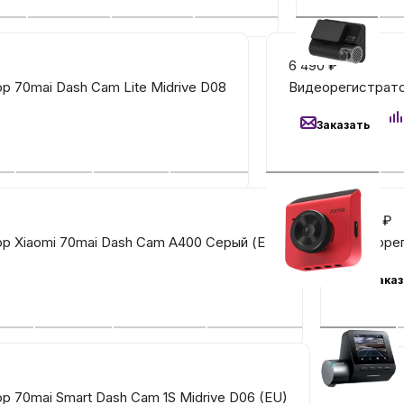
Автомобильные аксе
6 490
₽
 70mai Dash Cam Lite Midrive D08
Видеорегистрато
Сервисный центр Apple в
Заказать
Подарочные сертиф
Аудио
7 490
₽
р Xiaomi 70mai Dash Cam A400 Серый (EU)
Видеорег
Заказ
 70mai Smart Dash Cam 1S Midrive D06 (EU)