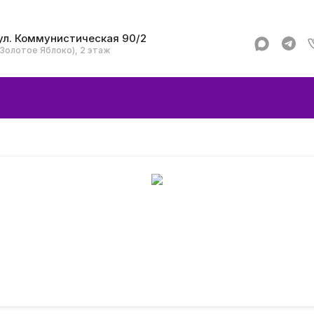
ул. Коммунистическая 90/2
(Золотое Яблоко), 2 этаж
Apple
Аксессуар
Смартфоны и гад
Dyson
Garmin