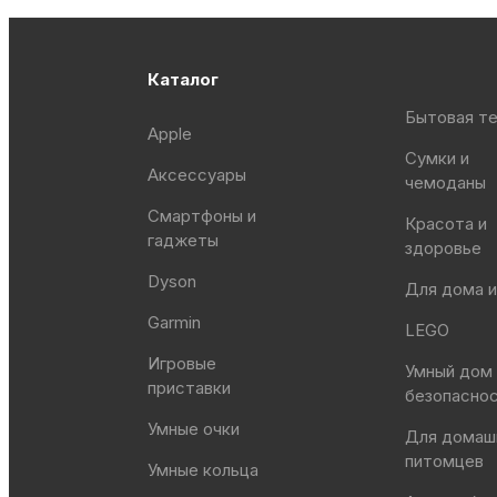
Каталог
Бытовая те
Apple
Сумки и
Аксессуары
чемоданы
Смартфоны и
Красота и
гаджеты
здоровье
Dyson
Для дома и
Garmin
LEGO
Игровые
Умный дом
приставки
безопасно
Умные очки
Для домаш
питомцев
Умные кольца