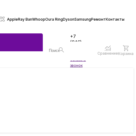
Apple
Ray Ban
Whoop
Oura Ring
Dyson
Samsung
Ремонт
Контакты
+7
(846)
970-
70-77
Сравнение
Корзина
Войти
Заказать
ы
звонок
жеты