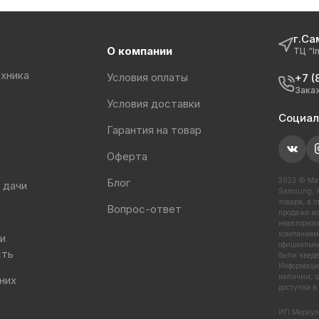
г.Са
О компании
ТЦ “I
хника
Условия оплаты
+7 (
Зака
Условия доставки
Социал
Гарантия на товар
Оферта
Блог
2023 © Маг
 дачи
Samsung, X
товара, в 
Вопрос-ответ
продаже ма
неавторизо
компаниями
 и
официальны
сть
были введе
Информация
наличии, ц
них
доступна в
ИП Меркул