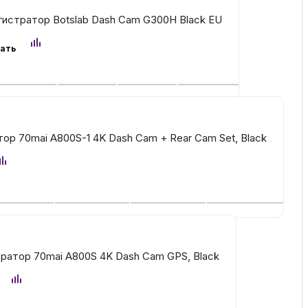
истратор Botslab Dash Cam G300H Black EU
ка
зать
вье
аны
ор 70mai A800S-1 4K Dash Cam + Rear Cam Set, Black
чи
омцев
ратор 70mai A800S 4K Dash Cam GPS, Black
ность