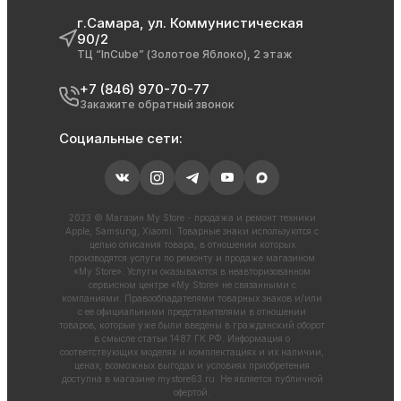
г.Самара, ул. Коммунистическая
90/2
ТЦ “InCube” (Золотое Яблоко), 2 этаж
+7 (846) 970-70-77
Закажите обратный звонок
Социальные сети:
2023 © Магазин My Store - продажа и ремонт техники
Apple, Samsung, Xiaomi. Товарные знаки используются с
целью описания товара, в отношении которых
производятся услуги по ремонту и продаже магазином
«My Store». Услуги оказываются в неавторизованном
сервисном центре «My Store» не связанными с
компаниями. Правообладателями товарных знаков и/или
с ее официальными представителями в отношении
товаров, которые уже были введены в гражданский оборот
в смысле статьи 1487 ГК РФ. Информация о
соответствующих моделях и комплектациях и их наличии,
ценах, возможных выгодах и условиях приобретения
доступна в магазине
mystore63.ru
. Не является публичной
офертой.