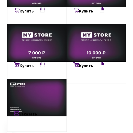
Купить
Купить
Бытовая техника
Красота и здоровье
7 000
₽
10 000
₽
Подарочный сертификат
Подарочный сертификат
7000 рублей
10000 рублей
Есть в наличии
Есть в наличии
Сумки и чемоданы
Купить
Купить
Для дома и дачи
Предзаказ
LEGO
Подарочный сертификат
свободного номинала
Для домашних питомцев
Заказать
Умный дом и безопасность