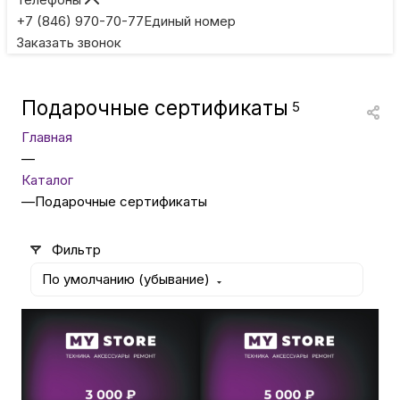
Игровые приставки
+7 (846) 970-70-77
Единый номер
Заказать звонок
Умные очки
Подарочные сертификаты
5
Умные кольца
Главная
—
Фитнес-браслеты
Каталог
—
Подарочные сертификаты
Туризм и отдых
Фильтр
По умолчанию (убывание)
Товары для детей
Фототехника
3 000
₽
5 000
₽
Подарочный сертификат
Подарочный сертификат
3000 рублей
5000 рублей
ТВ и проекторы
Есть в наличии
Есть в наличии