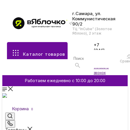
г.Самара, ул.
Коммунистическая
90/2
Все разделы каталога
ТЦ “InCube” (Золотое
Яблоко), 2 этаж
Apple
+7
(846)
Каталог товаров
970-
70-77
Аксессуары
Срав
Войти
Заказать
звонок
Смартфоны и гаджеты
Работаем ежедневно с 10:00 до 20:00
Dyson
Корзина
0
Garmin
Телефоны