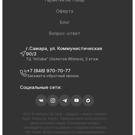
Оферта
Блог
Вопрос-ответ
г.Самара, ул. Коммунистическая
90/2
ТЦ “InCube” (Золотое Яблоко), 2 этаж
+7 (846) 970-70-77
Закажите обратный звонок
Социальные сети:
2023 © Магазин My Store - продажа и ремонт техники
Apple, Samsung, Xiaomi. Товарные знаки используются с
целью описания товара, в отношении которых
производятся услуги по ремонту и продаже магазином
«My Store». Услуги оказываются в неавторизованном