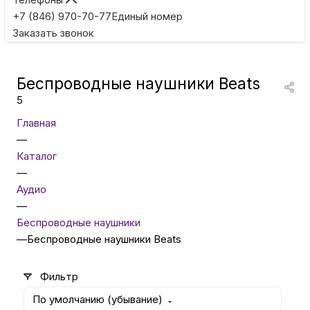
Игровые приставки
+7 (846) 970-70-77
Единый номер
Заказать звонок
Умные очки
Беспроводные наушники Beats
Умные кольца
5
Главная
Фитнес-браслеты
—
Каталог
—
Туризм и отдых
Аудио
—
Товары для детей
Беcпроводные наушники
—
Беспроводные наушники Beats
Фототехника
Фильтр
По умолчанию (убывание)
ТВ и проекторы