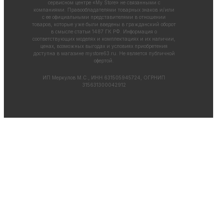
сервисном центре «My Store» не связанными с
компаниями. Правообладателями товарных знаков и/или
с ее официальными представителями в отношении
товаров, которые уже были введены в гражданский оборот
в смысле статьи 1487 ГК РФ. Информация о
соответствующих моделях и комплектациях и их наличии,
ценах, возможных выгодах и условиях приобретения
доступна в магазине
mystore63.ru
. Не является публичной
офертой.
ИП Меркулов М.С., ИНН 631505945724, ОГРНИП
315631300042912