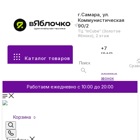
г.Самара, ул.
Коммунистическая
90/2
Все разделы каталога
ТЦ “InCube” (Золотое
Яблоко), 2 этаж
Apple
+7
(846)
Каталог товаров
970-
70-77
Аксессуары
Срав
Войти
Заказать
звонок
Смартфоны и гаджеты
Работаем ежедневно с 10:00 до 20:00
Dyson
Корзина
0
Garmin
Телефоны