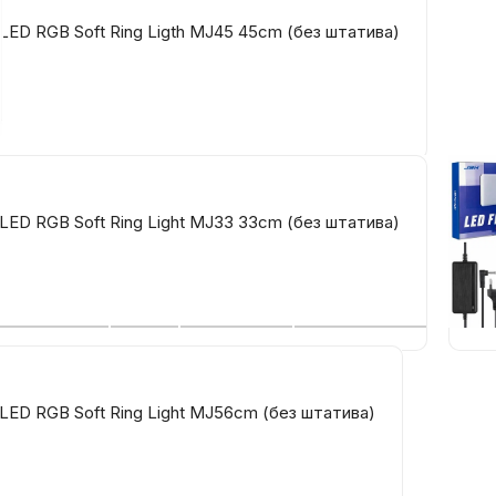
LED RGB Soft Ring Ligth MJ45 45cm (без штатива)
Бытовая техни
Красота и здоро
2 
Сумки и чемод
LED RGB Soft Ring Light MJ33 33cm (без штатива)
Св
Для дома и да
LEGO
Для домашних пит
LED RGB Soft Ring Light MJ56cm (без штатива)
Умный дом и безопас