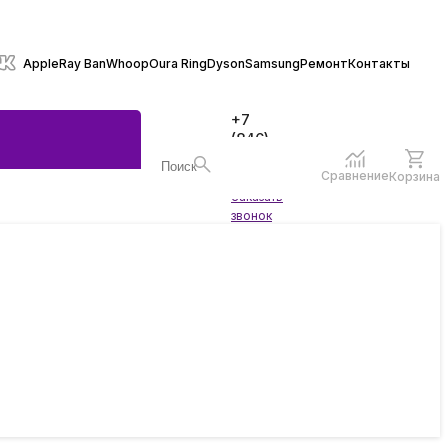
Apple
Ray Ban
Whoop
Oura Ring
Dyson
Samsung
Ремонт
Контакты
+7
(846)
970-
70-77
Сравнение
Корзина
Войти
Заказать
ы
звонок
жеты