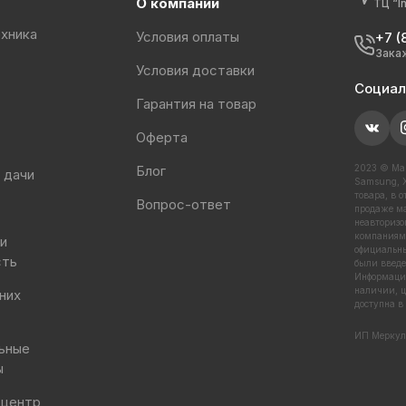
О компании
ТЦ “I
хника
Условия оплаты
+7 (
Зака
Условия доставки
Социал
Гарантия на товар
Оферта
Блог
2023 © Маг
 дачи
Samsung, X
товара, в 
Вопрос-ответ
продаже ма
неавторизо
компаниями
 и
официальны
сть
были введе
Информация
наличии, ц
них
доступна в
ИП Меркул
ьные
ы
 центр