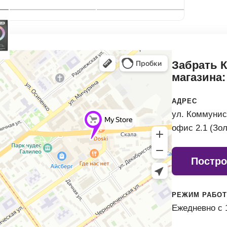
Автомобильные аксе
Сервисный центр Apple в
Забрать 
магазина:
Подарочные сертиф
АДРЕС
ул. Коммунис
Аудио
офис 2.1 (Зо
Постро
РЕЖИМ РАБО
Ежедневно с 1