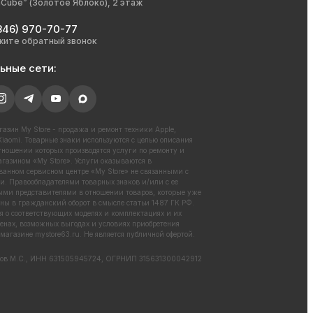
nCube” (Золотое Яблоко), 2 этаж
846) 970-70-77
жите обратный звонок
ьные сети:
азин My Store - продажа и ремонт техники Apple,
iaomi. Товарные знаки используются с целью описания
отношении которых производятся услуги по ремонту и
газином «My Store». Услуги оказываются в
ванном сервисном центре «My Store» не связанными с
. Правообладателями товарных знаков и/или с ее
ми представителями в отношении товаров, которые уже
ны в гражданский оборот в смысле статьи 1487 ГК РФ.
 о соответствующих моделях и комплектациях и их
енах, возможных выгодах и условиях приобретения
 магазине
mystore63.ru
. Не является публичной офертой.
ов М.С., ИНН 631505945724, ОГРНИП 315631300042912