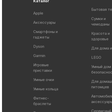
Каталог
Бытовая те
Apple
Сумки и
Аксессуары
чемоданы
Смартфоны и
Красота и
гаджеты
здоровье
Dyson
Для дома и
Garmin
LEGO
Игровые
Умный дом
приставки
безопасно
Умные очки
Для домаш
питомцев
Умные кольца
Автомобил
Фитнес-
аксессуар
браслеты
Сервисный