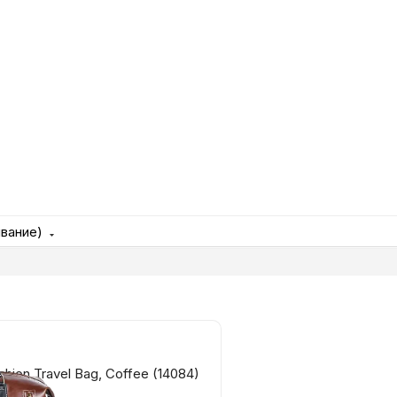
Игровые приста
Умные очк
Умные кольц
Фитнес-брасл
Туризм и отд
ывание)
Товары для де
Фототехник
ion Travel Bag, Coffee (14084)
ТВ и проекто