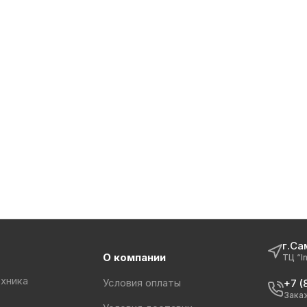
г.Са
О компании
ТЦ “I
хника
Условия оплаты
+7 (
Зака