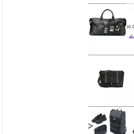
3 990
₽
Сумка Xiaomi 90 
Заказать
5 990
₽
Универсальный мо
Заказать
2 500
₽
Сумка дорожная X