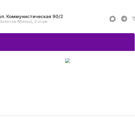
ул. Коммунистическая 90/2
(Золотое Яблоко), 2 этаж
Apple
Аксессуар
Смартфоны и гад
Dyson
Garmin