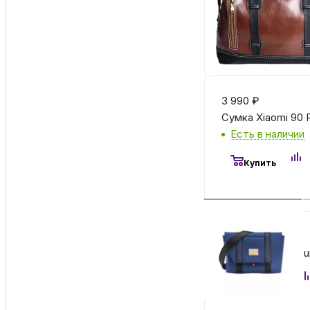
Купить
3 990
₽
Сумка Xiaomi 90 
Есть в наличии
Купить
5 900
₽
Сумка COTECi Pun
Заказать