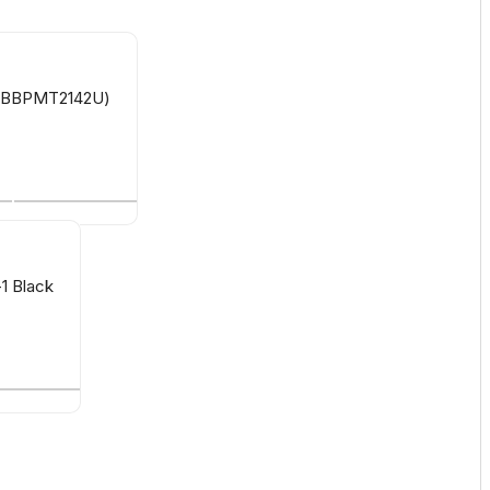
ссуары
90BBPMT2142U)
 Самаре
икаты
1 Black