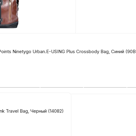
Бытовая техни
Красота и здоро
Points Ninetygo Urban.E-USING Plus Crossbody Bag, Синий (9
Сумки и чемод
Для дома и да
LEGO
k Travel Bag, Черный (14082)
Для домашних пит
Умный дом и безопас