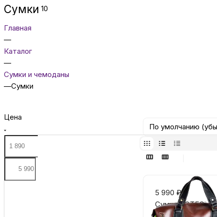
Сумки
10
Главная
—
Каталог
—
Сумки и чемоданы
—
Сумки
Цена
По умолчанию (уб
5 990
₽
Сумка COTECi Fash
Есть в наличии