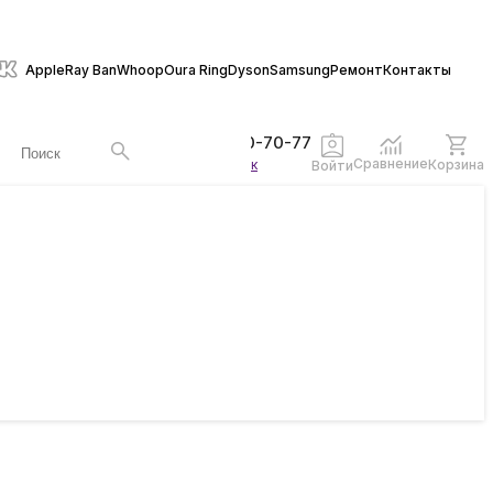
Apple
Ray Ban
Whoop
Oura Ring
Dyson
Samsung
Ремонт
Контакты
+7 (846) 970-70-77
Сравнение
Корзина
Заказать звонок
Войти
ы
жеты