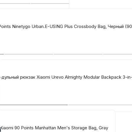
Автомобильные аксе
Points Ninetygo Urban.E-USING Plus Crossbody Bag, Черный (
Сервисный центр Apple в
Подарочные сертиф
Аудио
дульный рюкзак Xiaomi Urevo Almighty Modular Backpack 3-in-
iaomi 90 Points Manhattan Men's Storage Bag, Gray