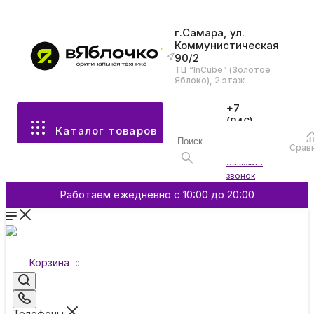
г.Самара, ул.
Коммунистическая
90/2
Все разделы каталога
ТЦ “InCube” (Золотое
Яблоко), 2 этаж
Apple
+7
(846)
Каталог товаров
970-
70-77
Аксессуары
Срав
Войти
Заказать
звонок
Смартфоны и гаджеты
Работаем ежедневно с 10:00 до 20:00
Dyson
Корзина
0
Garmin
Телефоны