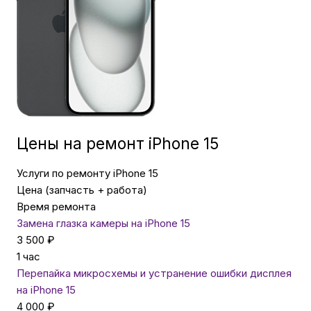
Бытовая техника
Красота и здоровье
Сумки и чемоданы
Цены на ремонт iPhone 15
Для дома и дачи
Услуги по ремонту iPhone 15
Цена (запчасть + работа)
Время ремонта
LEGO
Замена глазка камеры на iPhone 15
3 500 ₽
1 час
Для домашних питомцев
Перепайка микросхемы и устранение ошибки дисплея
на iPhone 15
Умный дом и безопасность
4 000 ₽