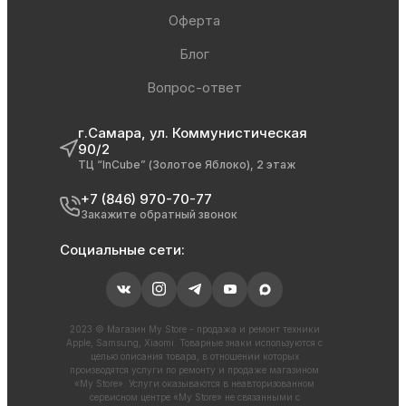
Оферта
Блог
Вопрос-ответ
г.Самара, ул. Коммунистическая
90/2
ТЦ “InCube” (Золотое Яблоко), 2 этаж
+7 (846) 970-70-77
Закажите обратный звонок
Социальные сети:
2023 © Магазин My Store - продажа и ремонт техники
Apple, Samsung, Xiaomi. Товарные знаки используются с
целью описания товара, в отношении которых
производятся услуги по ремонту и продаже магазином
«My Store». Услуги оказываются в неавторизованном
сервисном центре «My Store» не связанными с