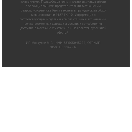
компаниями. Правообладателями товарных знаков и/или
с ее официальными представителями в отношении
товаров, которые уже были введены в гражданский оборот
в смысле статьи 1487 ГК РФ. Информация о
соответствующих моделях и комплектациях и их наличии,
ценах, возможных выгодах и условиях приобретения
доступна в магазине
mystore63.ru
. Не является публичной
офертой.
ИП Меркулов М.С., ИНН 631505945724, ОГРНИП
315631300042912