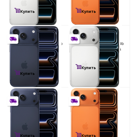
Купить
Купить
98 900
₽
99 900
₽
Apple iPhone 17 Pro 256Gb
Apple iPhone 17 Pro 256Gb
eSIM Deep Blue, Глубокий
eSIM Silver, серебристый
Синий
Есть в наличии
Есть в наличии
Купить
Купить
102 400
₽
104 400
₽
Apple iPhone 17 Pro Max
Apple iPhone 17 Pro Max
256Gb eSIM Deep Blue,
256Gb eSIM Cosmic
Глубокий Синий
Orange, оранжевый
Есть в наличии
Есть в наличии
Купить
Купить