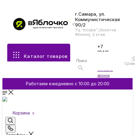
г.Самара, ул.
Коммунистическая
90/2
Все разделы каталога
ТЦ “InCube” (Золотое
Яблоко), 2 этаж
Apple
+7
(846)
Каталог товаров
970-
70-77
Аксессуары
Срав
Войти
Заказать
звонок
Смартфоны и гаджеты
Работаем ежедневно с 10:00 до 20:00
Dyson
Корзина
0
Garmin
Телефоны