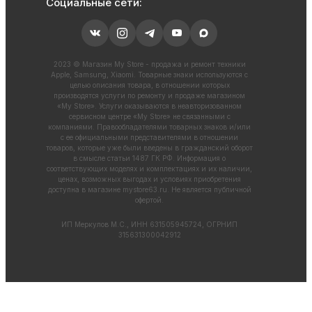
Социальные сети:
2023 © Магазин My Store - продажа и ремонт техники
Apple, Samsung, Xiaomi. Товарные знаки используются с
целью описания товара, в отношении которых
производятся услуги по ремонту и продаже магазином
«My Store». Услуги оказываются в неавторизованном
сервисном центре «My Store» не связанными с
компаниями. Правообладателями товарных знаков и/или
с ее официальными представителями в отношении
товаров, которые уже были введены в гражданский оборот
в смысле статьи 1487 ГК РФ. Информация о
соответствующих моделях и комплектациях и их наличии,
ценах, возможных выгодах и условиях приобретения
доступна в магазине
mystore63.ru
. Не является публичной
офертой.
ИП Меркулов М.С., ИНН 631505945724, ОГРНИП
315631300042912