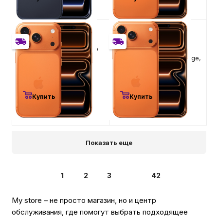
113 400
₽
119 900
₽
Apple iPhone 17 Pro 512Gb
Apple iPhone 17 Pro Max
eSIM Cosmic Orange,
512Gb eSIM Cosmic Orange,
оранжевый
оранжевый
Есть в наличии
Есть в наличии
Купить
Купить
Показать еще
1
2
3
42
My store – не просто магазин, но и центр
обслуживания, где помогут выбрать подходящее