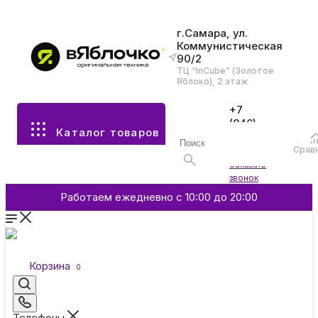
г.Самара, ул.
Коммунистическая
90/2
Все разделы каталога
ТЦ “InCube” (Золотое
Яблоко), 2 этаж
Apple
+7
(846)
Каталог товаров
970-
70-77
Аксессуары
Срав
Войти
Заказать
звонок
Смартфоны и гаджеты
Работаем ежедневно с 10:00 до 20:00
Dyson
Корзина
0
Garmin
Телефоны