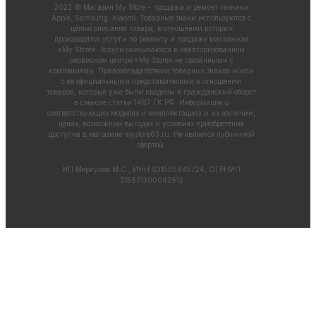
2023 © Магазин My Store - продажа и ремонт техники
Apple, Samsung, Xiaomi. Товарные знаки используются с
целью описания товара, в отношении которых
производятся услуги по ремонту и продаже магазином
«My Store». Услуги оказываются в неавторизованном
сервисном центре «My Store» не связанными с
компаниями. Правообладателями товарных знаков и/или
с ее официальными представителями в отношении
товаров, которые уже были введены в гражданский оборот
в смысле статьи 1487 ГК РФ. Информация о
соответствующих моделях и комплектациях и их наличии,
ценах, возможных выгодах и условиях приобретения
доступна в магазине
mystore63.ru
. Не является публичной
офертой.
ИП Меркулов М.С., ИНН 631505945724, ОГРНИП
315631300042912