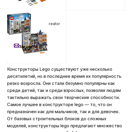
Автомобильные аксессуары
28 990
₽
Конструктор LEGO Creator
Expert - Площадь
Сервисный центр Apple в Самаре
Ассамблеи (10255)
Заказать
Подарочные сертификаты
Аудио
Конструкторы Lego существуют уже несколько
десятилетий, но в последнее время их популярность
резко возросла. Они стали безумно популярны как
среди детей, так и среди взрослых, позволяя людям
тактильно выражать свои творческие способности.
Самое лучшее в конструкторе lego — то, что он
предназначен как для мальчиков, так и для девочек.
От базовых строительных блоков до сложных
моделей, конструкторы lego предлагают множество