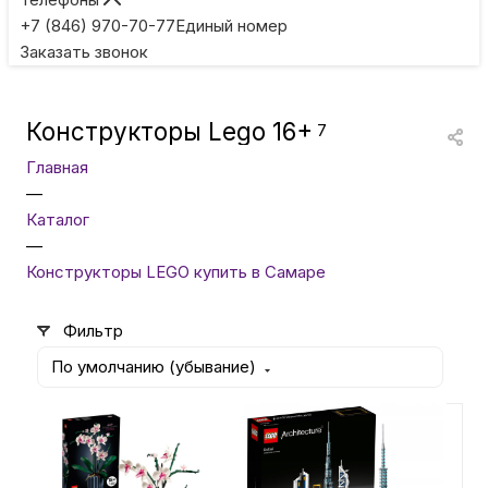
Игровые приставки
+7 (846) 970-70-77
Единый номер
Заказать звонок
Умные очки
Конструкторы Lego 16+
7
Умные кольца
Главная
—
Фитнес-браслеты
Каталог
—
Конструкторы LEGO купить в Самаре
Туризм и отдых
Фильтр
Товары для детей
По умолчанию (убывание)
Фототехника
6 490
₽
12 900
₽
Конструктор LEGO Creator -
Конструктор LEGO
ТВ и проекторы