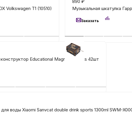
890
₽
X Volkswagen T1 (10510)
Музыкальная шкатулка Гар
Бытовая техни
Заказать
Красота и здоро
Сумки и чемод
конструктор Educational Magnetic Sticks 42шт
Для дома и да
LEGO
Для домашних пит
для воды Xiaomi Sanvcat double drink sports 1300ml SWM-X00
Умный дом и безопас