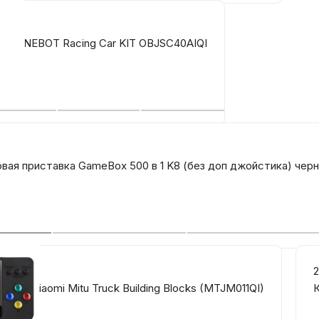
omi ONEBOT Racing Car KIT OBJSC40AIQI
вая приставка GameBox 500 в 1 K8 (без доп джойстика) чер
2
мер Xiaomi Mitu Truck Building Blocks (MTJM011QI)
К