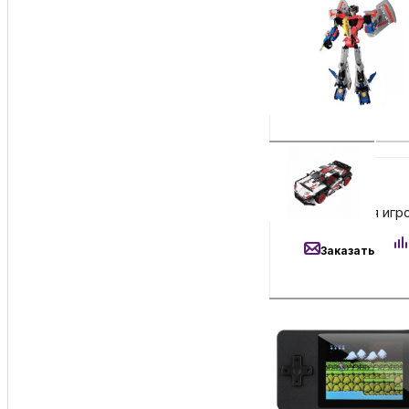
4 190
₽
Конструктор Xia
Заказать
1 700
₽
Портативная игро
Заказать
3 300
₽
Игрушка-трансфор
Заказать