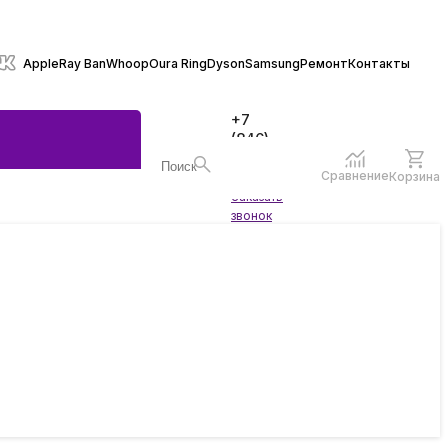
Apple
Ray Ban
Whoop
Oura Ring
Dyson
Samsung
Ремонт
Контакты
+7
(846)
970-
70-77
Сравнение
Корзина
Войти
Заказать
ы
звонок
жеты