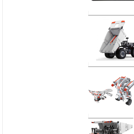
7 900
₽
Игрушечный робот
Заказать
1 900
₽
Грузовик констру
Заказать