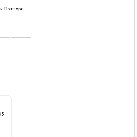
ри Поттера
ка
вье
аны
чи
омцев
05
ность