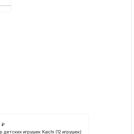
ссуары
 Самаре
икаты
0
₽
 детских игрушек Kaichi (12 игрушек)