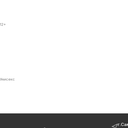
12+
Унисекс
г.Са