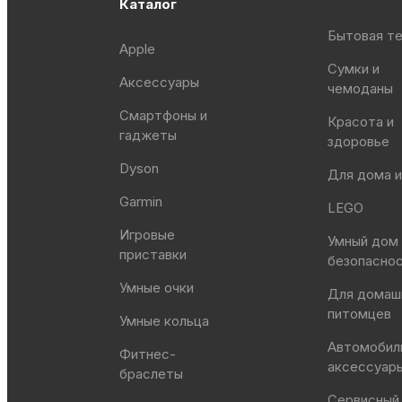
Каталог
Бытовая те
Apple
Сумки и
Аксессуары
чемоданы
Смартфоны и
Красота и
гаджеты
здоровье
Dyson
Для дома и
Garmin
LEGO
Игровые
Умный дом
приставки
безопасно
Умные очки
Для домаш
питомцев
Умные кольца
Автомобил
Фитнес-
аксессуар
браслеты
Сервисный