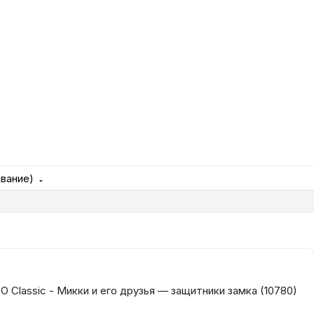
Игровые приста
Умные очк
Умные кольц
Фитнес-брасл
ывание)
Туризм и отд
Товары для де
Фототехник
 Classic - Микки и его друзья — защитники замка (10780)
ТВ и проекто