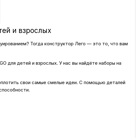
ка
тей и взрослых
вье
уированием? Тогда конструктор Лего — это то, что вам
аны
O для детей и взрослых. У нас вы найдёте наборы на
чи
оплотить свои самые смелые идеи. С помощью деталей
способности.
омцев
ность