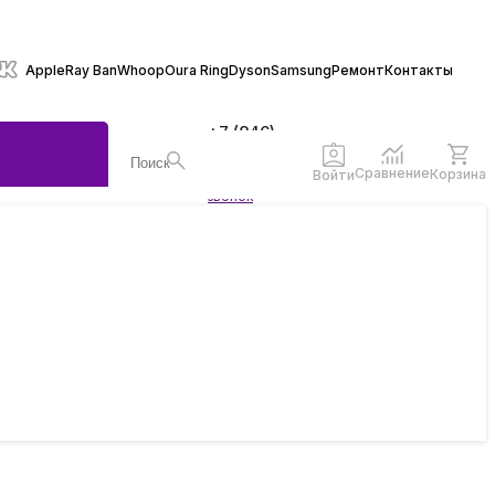
Apple
Ray Ban
Whoop
Oura Ring
Dyson
Samsung
Ремонт
Контакты
+7 (846)
970-70-77
Сравнение
Корзина
Заказать
Войти
звонок
ы
жеты