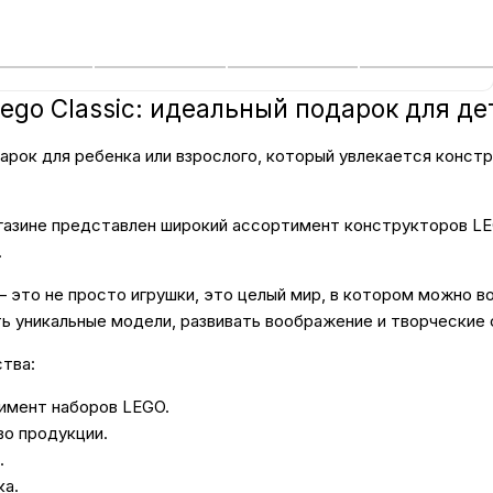
Бытовая техни
ego Classic: идеальный подарок для де
Красота и здоро
рок для ребенка или взрослого, который увлекается констр
Сумки и чемод
азине представлен широкий ассортимент конструкторов LEG
.
Для дома и да
это не просто игрушки, это целый мир, в котором можно в
 уникальные модели, развивать воображение и творческие 
LEGO
тва:
имент наборов LEGO.
Для домашних пит
о продукции.
.
Умный дом и безопас
ка.