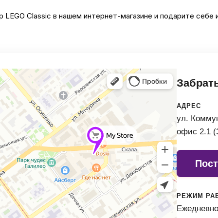
 LEGO Classic в нашем интернет-магазине и подарите себе
Автомобильные аксе
Сервисный центр Apple в
Забрать
Подарочные сертиф
АДРЕС
Аудио
ул. Коммун
офис 2.1 (
Пост
РЕЖИМ РА
Ежедневно 