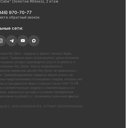
nCube” (Золотое Яблоко), 2 этаж
846) 970-70-77
жите обратный звонок
ьные сети:
азин My Store - продажа и ремонт техники Apple,
iaomi. Товарные знаки используются с целью описания
отношении которых производятся услуги по ремонту и
газином «My Store». Услуги оказываются в
ванном сервисном центре «My Store» не связанными с
. Правообладателями товарных знаков и/или с ее
ми представителями в отношении товаров, которые уже
ны в гражданский оборот в смысле статьи 1487 ГК РФ.
 о соответствующих моделях и комплектациях и их
енах, возможных выгодах и условиях приобретения
 магазине
mystore63.ru
. Не является публичной офертой.
ов М.С., ИНН 631505945724, ОГРНИП 315631300042912