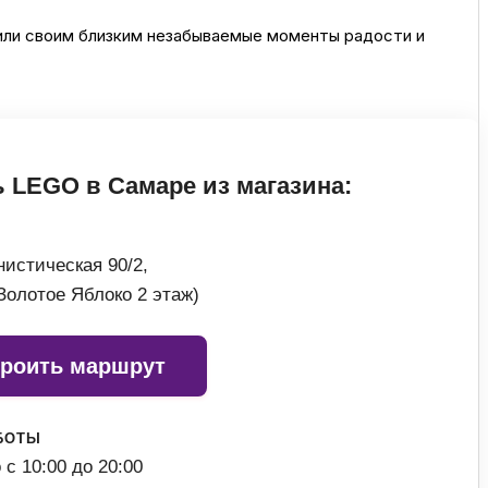
 или своим близким незабываемые моменты радости и
ссуары
 Самаре
 LEGO в Самаре из магазина:
икаты
истическая 90/2,
Золотое Яблоко 2 этаж)
роить маршрут
БОТЫ
с 10:00 до 20:00