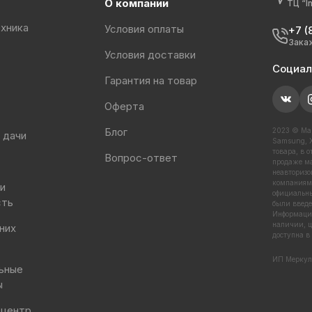
О компании
ТЦ “I
хника
Условия оплаты
+7 (
Зака
Условия доставки
Социал
Гарантия на товар
Оферта
Блог
2023 © Маг
 дачи
Samsung, X
товара, в 
Вопрос-ответ
продаже ма
неавторизо
компаниями
 и
официальны
сть
были введе
Информация
наличии, ц
них
доступна в
ИП Меркул
ьные
ы
 центр