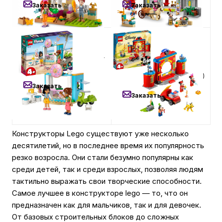
Заказать
Заказать
1 290
₽
4 490
₽
Конструктор LEGO Friends -
Конструктор LEGO Disney -
Магазин пончиков (41723)
Пожарная часть и машина
Микки и его друзей (10776)
Заказать
Заказать
Конструкторы Lego существуют уже несколько
десятилетий, но в последнее время их популярность
резко возросла. Они стали безумно популярны как
среди детей, так и среди взрослых, позволяя людям
тактильно выражать свои творческие способности.
Самое лучшее в конструкторе lego — то, что он
предназначен как для мальчиков, так и для девочек.
От базовых строительных блоков до сложных