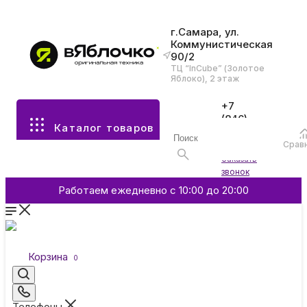
г.Самара, ул.
Коммунистическая
90/2
Все разделы каталога
ТЦ “InCube” (Золотое
Яблоко), 2 этаж
Apple
+7
(846)
Каталог товаров
970-
70-77
Аксессуары
Срав
Войти
Заказать
звонок
Смартфоны и гаджеты
Работаем ежедневно с 10:00 до 20:00
Dyson
Корзина
0
Garmin
Телефоны