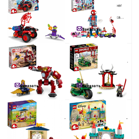
Конструктор LEGO Marvel
Конструктор LEGO Super
Super Heroes - Майлз
Heroes - Вечеринка в
Моралес: техно-трайк
штабе Человека-Паука
Человека-Паука (10781)
(10784)
Заказать
Заказать
3 990
₽
1 990
₽
Конструктор LEGO Super
Конструктор LEGO Ninjago -
Heroes - Железный
Уличный байк Ллойда
человек: Халкбастер
(71788)
против Таноса (76263)
Заказать
Заказать
1 590
₽
5 900
₽
Конструктор LEGO Friends -
Конструктор LEGO Classic -
Конюшня для мытья пони
Микки и его друзья —
(41696)
защитники замка (10780)