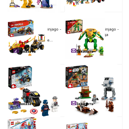
Автомобильные аксессуары
2 790
₽
1 590
₽
Конструктор LEGO Ninjago -
Конструктор LEGO Ninjago -
Сервисный центр Apple в Самаре
Кай и Рас: Битва на
Робот-ниндзя Ллойда
машине и мотоцикле
(71757)
(71789)
Подарочные сертификаты
Заказать
Заказать
Аудио
2 290
₽
3 490
₽
Конструктор LEGO Super
Конструктор LEGO Star
Heroes - Битва Капитана
Wars™ - Шагоход AT-ST
Америка с Гидрой (76189)
(75332)
Заказать
Заказать
1 390
₽
5 990
₽