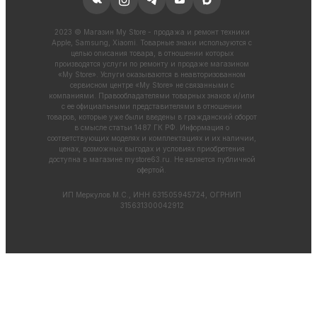
2023 © Магазин My Store - продажа и ремонт техники
Apple, Samsung, Xiaomi. Товарные знаки используются с
целью описания товара, в отношении которых
производятся услуги по ремонту и продаже магазином
«My Store». Услуги оказываются в неавторизованном
сервисном центре «My Store» не связанными с
компаниями. Правообладателями товарных знаков и/или
с ее официальными представителями в отношении
товаров, которые уже были введены в гражданский оборот
в смысле статьи 1487 ГК РФ. Информация о
соответствующих моделях и комплектациях и их наличии,
ценах, возможных выгодах и условиях приобретения
доступна в магазине
mystore63.ru
. Не является публичной
офертой.
ИП Меркулов М.С., ИНН 631505945724, ОГРНИП
315631300042912