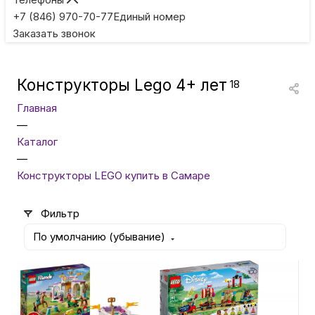
Игровые приставки
+7 (846) 970-70-77
Единый номер
Заказать звонок
Умные очки
Конструкторы Lego 4+ лет
18
Умные кольца
Главная
—
Фитнес-браслеты
Каталог
—
Конструкторы LEGO купить в Самаре
Туризм и отдых
Фильтр
Товары для детей
По умолчанию (убывание)
Фототехника
3 990
₽
4 500
₽
Конструктор LEGO Friends -
Конструктор LEGO Disney
ТВ и проекторы