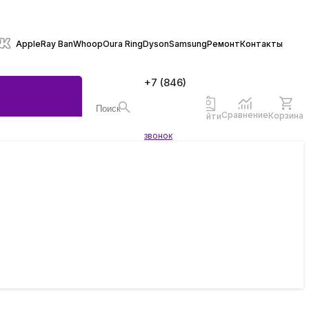
Apple
Ray Ban
Whoop
Oura Ring
Dyson
Samsung
Ремонт
Контакты
+7 (846)
970-70-
77
Сравнение
Корзина
Войти
Заказать
звонок
ы
жеты