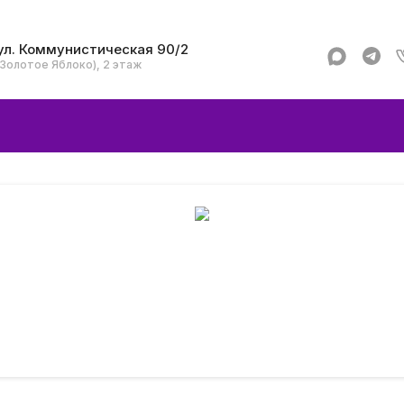
ул. Коммунистическая 90/2
(Золотое Яблоко), 2 этаж
Apple
Аксессуар
Смартфоны и гад
Dyson
Garmin