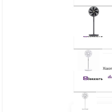
9 990
₽
Напольный вентил
Заказать
5 790
₽
Вентилятор Xiaom
Заказать