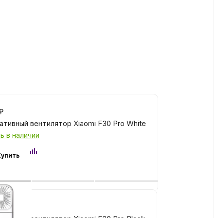
ка
вье
аны
₽
чи
ативный вентилятор Xiaomi F30 Pro White
ь в наличии
Купить
омцев
₽
ность