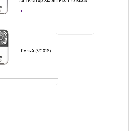
ативный вентилятор Xiaomi F30 Pro Black
аказать
ссуары
 Самаре
икаты
dan Judy, Белый (VC016)