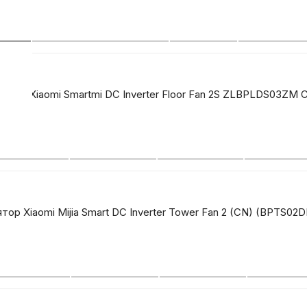
ятор Xiaomi Smartmi DC Inverter Floor Fan 2S ZLBPLDS03ZM 
тор Xiaomi Mijia Smart DC Inverter Tower Fan 2 (CN) (BPTS02