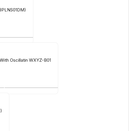
 (BPLNS01DM)
ith Oscillatin WXYZ-B01
)