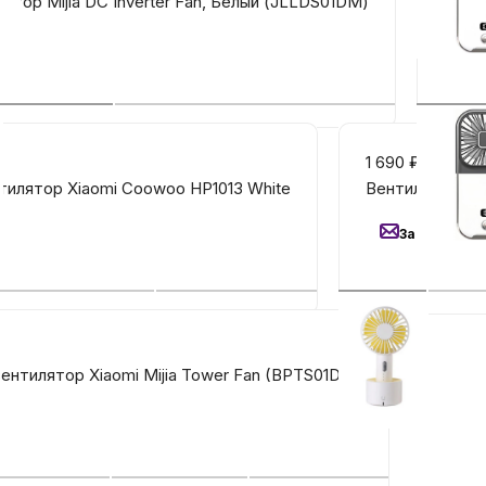
ятор Mijia DC Inverter Fan, Белый (JLLDS01DM)
Порт
З
Автомобильные аксе
Сервисный центр Apple в
1 690
₽
Подарочные сертиф
тилятор Xiaomi Coowoo HP1013 White
Вентилятор Jor
Заказать
Аудио
ентилятор Xiaomi Mijia Tower Fan (BPTS01DM)