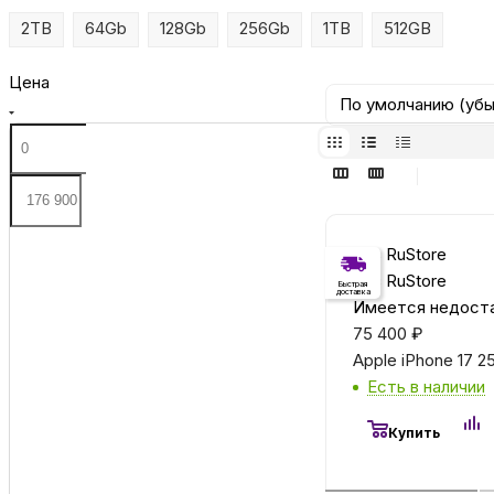
2TB
64Gb
128Gb
256Gb
1TB
512GB
Цена
По умолчанию (уб
Без RuStore
Без RuStore
Быстрая
доставка
Имеется недоста
75 400
₽
Apple iPhone 17 2
Есть в наличии
Купить