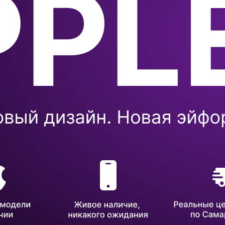
Бытовая техни
Красота и здоро
Сумки и чемод
Для дома и да
LEGO
Для домашних пит
Умный дом и безопас