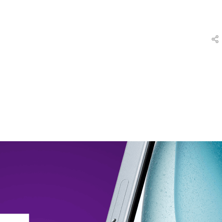
вки
и
а
еты
ых
тей
а
ры