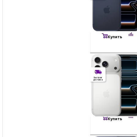
Имеется недоста
99 900
₽
Apple iPhone 17 P
Есть в наличии
Купить
Без RuStore
Без RuStore
Быстрая
доставка
Имеется недоста
102 400
₽
Apple iPhone 17 
Есть в наличии
Купить