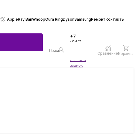
Apple
Ray Ban
Whoop
Oura Ring
Dyson
Samsung
Ремонт
Контакты
+7
(846)
970-
70-77
Сравнение
Корзина
Войти
Заказать
ы
звонок
жеты