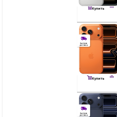
Купить
Без RuStore
Без RuStore
Быстрая
доставка
Имеется недоста
98 900
₽
Apple iPhone 17 
Есть в наличии
Купить
Без RuStore
Без RuStore
Быстрая
доставка