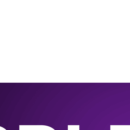
Игровые приста
Умные очк
Умные кольц
Фитнес-брасл
Туризм и отд
Товары для де
Фототехник
ТВ и проекто