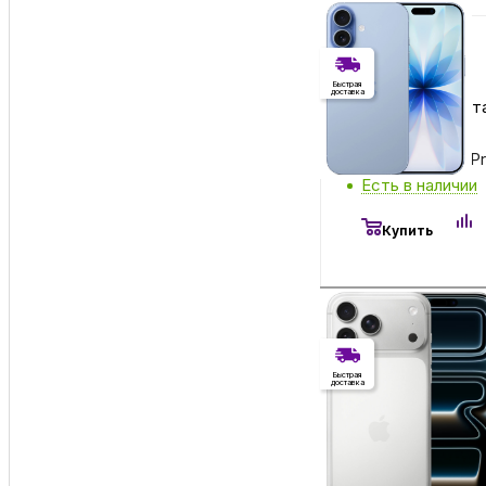
Без RuStore
Без RuStore
Быстрая
доставка
Имеется недоста
104 900
₽
Apple iPhone 17 
Есть в наличии
Купить
Без RuStore
Без RuStore
Быстрая
доставка
Имеется недоста
94 400
₽
Apple iPhone 17 
Есть в наличии