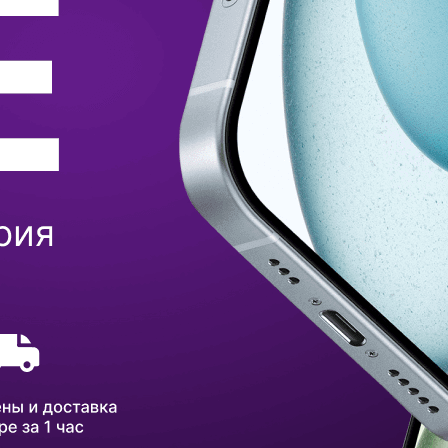
ка
вье
аны
чи
омцев
ность