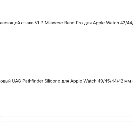
Бытовая техни
веющей стали VLP Milanese Band Pro для Apple Watch 42/44
Красота и здоро
Сумки и чемод
Для дома и да
ый UAG Pathfinder Silicone для Apple Watch 49/45/44/42 мм (O
LEGO
Для домашних пит
Умный дом и безопас