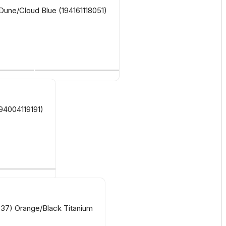
une/Cloud Blue (194161118051)
ссуары
 Самаре
икаты
94004119191)
7) Orange/Black Titanium