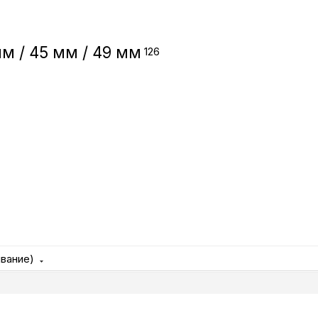
Игровые приста
м / 45 мм / 49 мм
126
Умные очк
Умные кольц
Фитнес-брасл
Туризм и отд
Товары для де
ывание)
Фототехник
ТВ и проекто