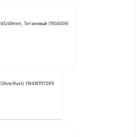
ка
/45/49mm, Титановый (1104009)
вье
аны
чи
live/Rust) (194161117291)
омцев
ность