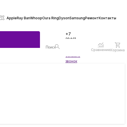
Apple
Ray Ban
Whoop
Oura Ring
Dyson
Samsung
Ремонт
Контакты
+7
(846)
970-
70-77
Сравнение
Корзина
Войти
Заказать
ы
звонок
жеты