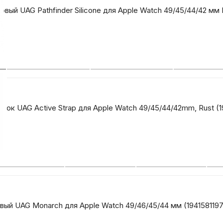
ый UAG Pathfinder Silicone для Apple Watch 49/45/44/42 мм D
Автомобильные аксе
Сервисный центр Apple в
Подарочные сертиф
ок UAG Active Strap для Apple Watch 49/45/44/42mm, Rust (1
Аудио
ый UAG Monarch для Apple Watch 49/46/45/44 мм (19415811973