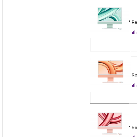
155 900
₽
Apple iMac 24" Re
Заказать
155 900
₽
Apple iMac 24" Re
Заказать
155 900
₽
Apple iMac 24" Re