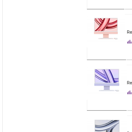
147 900
₽
Apple iMac 24" Re
Заказать
147 900
₽
Apple iMac 24" Re
Заказать
147 900
₽