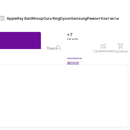
Apple
Ray Ban
Whoop
Oura Ring
Dyson
Samsung
Ремонт
Контакты
+7
(846)
970-
70-77
Сравнение
Корзина
Войти
Заказать
ы
звонок
жеты