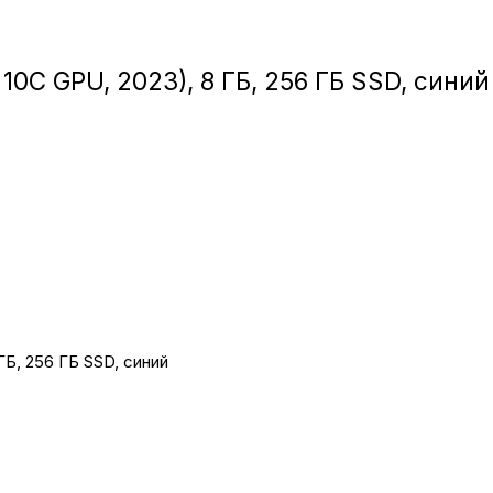
Игровые приста
 10C GPU, 2023), 8 ГБ, 256 ГБ SSD, синий
Умные очк
Умные кольц
Фитнес-брасл
Туризм и отд
Товары для де
ГБ, 256 ГБ SSD, синий
Фототехник
ТВ и проекто