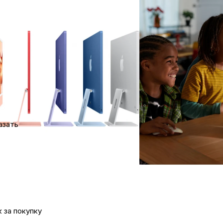
ка
 скидкой при оплате наличными:
0
₽
вье
мия
22 185
₽
аны
няйте наличие
шли дешевле?
чи
азать
 от 7087 ₽/мес
е вопрос
сенджер
омцев
 за покупку
ность