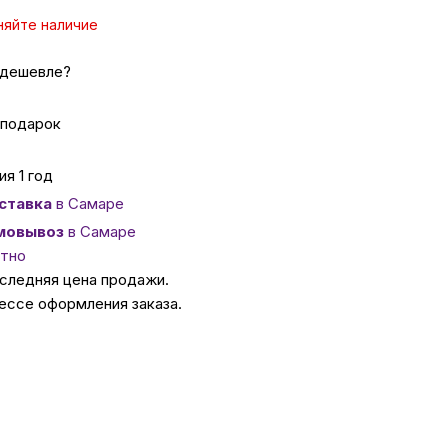
няйте наличие
ссуары
 дешевле?
 Самаре
 подарок
икаты
ия 1 год
ставка
в Самаре
мовывоз
в Самаре
тно
оследняя цена продажи.
ессе оформления заказа.