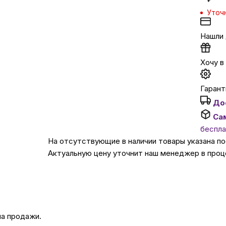
Уточ
Автомобильные аксе
Нашли
Сервисный центр Apple в
Хочу в
Подарочные сертиф
Гарант
До
Аудио
Са
беспла
На отсутствующие в наличии товары указана п
Актуальную цену уточнит наш менеджер в проц
на продажи.