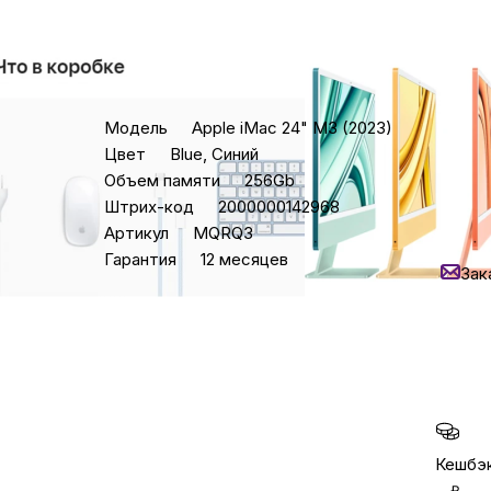
Бытовая техни
Характеристики
Цена со
Модель
Apple iMac 24" M3 (2023)
147 90
Красота и здоро
Цвет
Blue, Синий
-
14
%
Объем памяти
256Gb
Эконо
Сумки и чемод
Штрих-код
2000000142968
Уточ
Артикул
MQRQ3
На
Гарантия
12 месяцев
Для дома и да
Зак
Все характеристики
Кредит
Задайт
LEGO
в мес
Для домашних пит
Кешбэк
Умный дом и безопас
₽