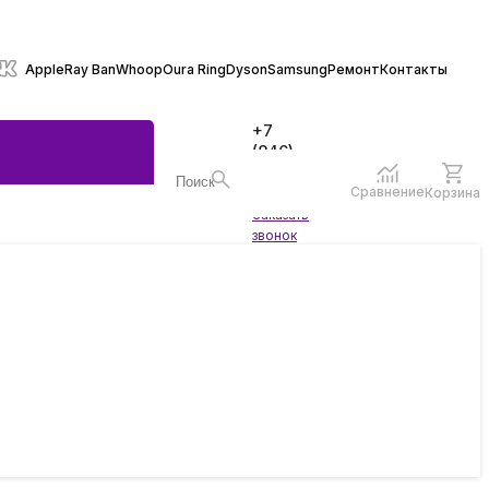
Apple
Ray Ban
Whoop
Oura Ring
Dyson
Samsung
Ремонт
Контакты
+7
(846)
970-
70-77
Сравнение
Корзина
Войти
Заказать
ы
звонок
жеты