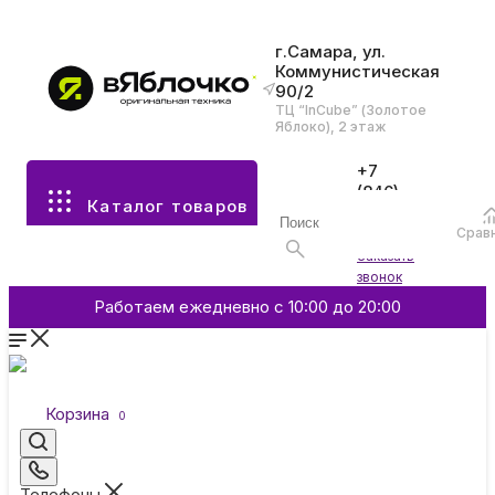
г.Самара, ул.
Коммунистическая
90/2
Все разделы каталога
ТЦ “InCube” (Золотое
Яблоко), 2 этаж
Apple
+7
(846)
Каталог товаров
970-
70-77
Аксессуары
Срав
Войти
Заказать
звонок
Смартфоны и гаджеты
Работаем ежедневно с 10:00 до 20:00
Dyson
Корзина
0
Garmin
Телефоны