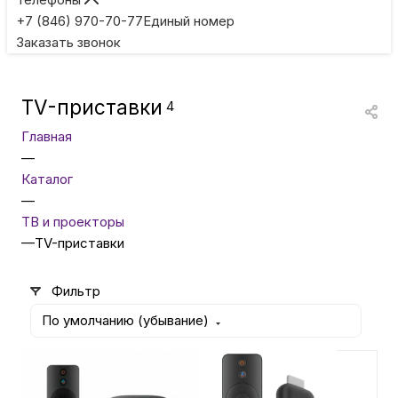
Игровые приставки
+7 (846) 970-70-77
Единый номер
Заказать звонок
Умные очки
TV-приставки
4
Умные кольца
Главная
—
Фитнес-браслеты
Каталог
—
ТВ и проекторы
Туризм и отдых
—
TV-приставки
Товары для детей
Фильтр
По умолчанию (убывание)
Фототехника
6 890
₽
5 490
₽
ТВ и проекторы