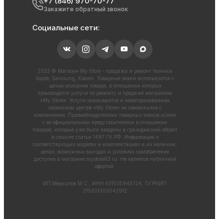
+7 (846) 970-70-77
Закажите обратный звонок
Социальные сети:
2023 © Магазин My Store - продажа и ремонт техники
Apple, Samsung, Xiaomi. Товарные знаки используются с
целью описания товара, в отношении которых
производятся услуги по ремонту и продаже магазином
«My Store». Услуги оказываются в неавторизованном
сервисном центре «My Store» не связанными с
компаниями. Правообладателями товарных знаков и/или
с ее официальными представителями в отношении
товаров, которые уже были введены в гражданский оборот
в смысле статьи 1487 ГК РФ. Информация о
соответствующих моделях и комплектациях и их наличии,
ценах, возможных выгодах и условиях приобретения
доступна в магазине
mystore63.ru
. Не является публичной
офертой.
ИП Меркулов М.С., ИНН 631505945724, ОГРНИП
315631300042912