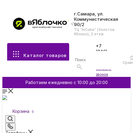
г.Самара, ул.
Коммунистическая
90/2
Все разделы каталога
ТЦ “InCube” (Золотое
Яблоко), 2 этаж
Apple
+7
(846)
Каталог товаров
970-
70-77
Аксессуары
Срав
Войти
Заказать
звонок
Смартфоны и гаджеты
Работаем ежедневно с 10:00 до 20:00
Dyson
Корзина
0
Garmin
Телефоны