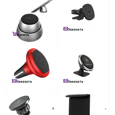
600
₽
2 290
₽
Магнитный автомобильный
Автомобильный держатель
Автомобильные аксессуары
держатель Rock Autobot Q
Deppa Mage Safe для
Magnetic Car Mount
iPhone, Black (55186)
Есть в наличии
Сервисный центр Apple в Самаре
Заказать
Купить
Подарочные сертификаты
700
₽
500
₽
Аудио
Магнитный автомобильный
Магнитный автомобильный
держатель Rock Universal
держатель Baseus 360
Air Vent Magnetic Car Mount
Rotation Magnetic Mount
(D) Red
holder silver
Заказать
Заказать
700
₽
1 200
₽
Магнитный автомобильный
Автомобильный держатель
держатель iHave 360
Ppyple HR-NT для