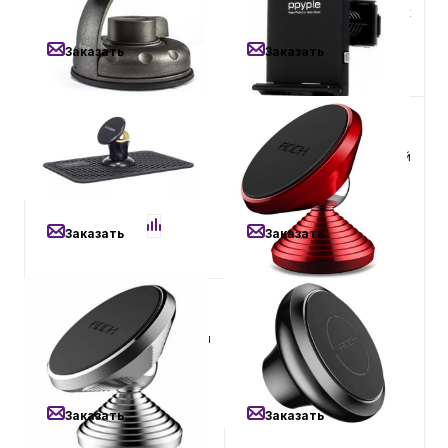
Magnetic Car Holder
планшетов на подголовник
Заказать
Заказать
1 500
₽
700
₽
Магнитный автомобильный
Магнитный автомобильный
держатель Rock Magnetic
держатель Rock Magnetic
Ball Joint Holder Black
Dashboard Car Mount
(Dumbbell) Red
Заказать
Заказать
700
₽
700
₽
Магнитный автомобильный
Магнитный автомобильный
держатель Rock Magnetic
держатель Rock Magnetic
Dashboard Car Mount
Dashboard Car Mount (D)
(Dumbbell) Silver
Grey
Заказать
Заказать