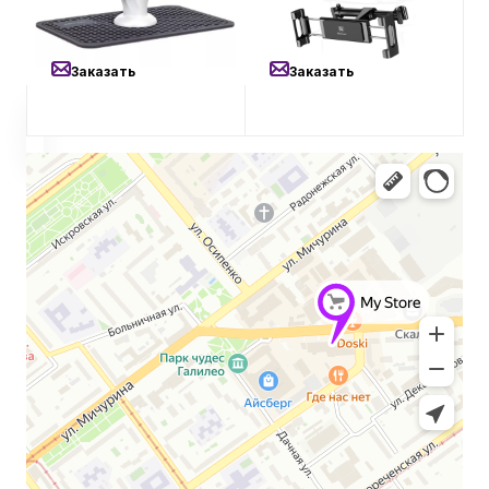
держатель Rock Magnetic
на подголовник сиденья
Ball Joint Holder White
для планшетов Baseus
Black SeatCar Mount Holder
(Черный)
Заказать
Заказать