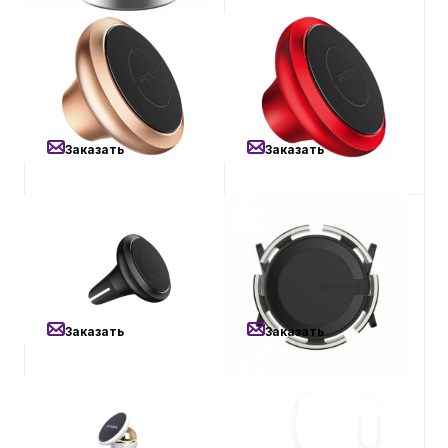
700
₽
700
₽
Магнитный автомобильный
Магнитный автомобильный
держатель Rock Magnetic
держатель Rock Magnetic
Dashboard Car Mount (D)
Dashboard Car Mount (D)
Gold
Red
Заказать
Заказать
700
₽
1 200
₽
Магнитный автомобильный
Магнитный автомобильный
держатель Rock Universal
держатель Ppyple AirView
Air Vent Magnetic Car Mount
M в воздуховод для
(D) Black
телефона
Заказать
Заказать
1 500
₽
1 600
₽
Магнитный автомобильный
Автомобильный держатель