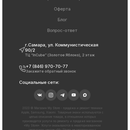
Оферта
Блог
Вопрос-ответ
г.Самара, ул. Коммунистическая
90/2
ТЦ “InCube” (Золотое Яблоко), 2 этаж
+7 (846) 970-70-77
Закажите обратный звонок
Социальные сети:
2023 © Магазин My Store - продажа и ремонт техники
Apple, Samsung, Xiaomi. Товарные знаки используются с
целью описания товара, в отношении которых
производятся услуги по ремонту и продаже магазином
«My Store». Услуги оказываются в неавторизованном
сервисном центре «My Store» не связанными с