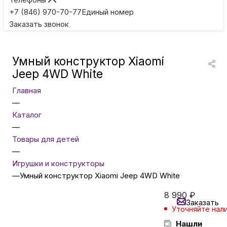
Игровые приставки
+7 (846) 970-70-77
Единый номер
Заказать звонок
Умные очки
Умный конструктор Xiaomi
Умные кольца
Jeep 4WD White
Главная
Фитнес-браслеты
—
Каталог
—
Туризм и отдых
Товары для детей
—
Товары для детей
Игрушки и конструкторы
—
Умный конструктор Xiaomi Jeep 4WD White
Фототехника
8 990
₽
Заказать
Уточняйте нал
Нашли
ТВ и проекторы