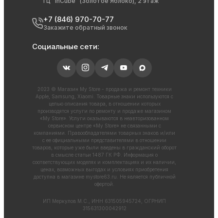
ТЦ “InCube” (Золотое Яблоко), 2 этаж
+7 (846) 970-70-77
Закажите обратный звонок
Социальные сети:
2023 © Магазин My Store - продажа и ремонт техники
Apple, Samsung, Xiaomi. Товарные знаки используются с
целью описания товара, в отношении которых
производятся услуги по ремонту и продаже магазином
«My Store». Услуги оказываются в неавторизованном
сервисном центре «My Store» не связанными с
компаниями. Правообладателями товарных знаков и/или
с ее официальными представителями в отношении
товаров, которые уже были введены в гражданский оборот
в смысле статьи 1487 ГК РФ. Информация о
соответствующих моделях и комплектациях и их наличии,
ценах, возможных выгодах и условиях приобретения
доступна в магазине
mystore63.ru
. Не является публичной
офертой.
ИП Меркулов М.С., ИНН 631505945724, ОГРНИП
315631300042912