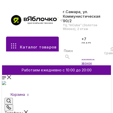
г.Самара, ул.
Коммунистическая
90/2
Все разделы каталога
ТЦ “InCube” (Золотое
Яблоко), 2 этаж
Apple
+7
(846)
Каталог товаров
970-
70-77
Аксессуары
Срав
Войти
Заказать
звонок
Смартфоны и гаджеты
Работаем ежедневно с 10:00 до 20:00
Dyson
Корзина
0
Garmin
Телефоны