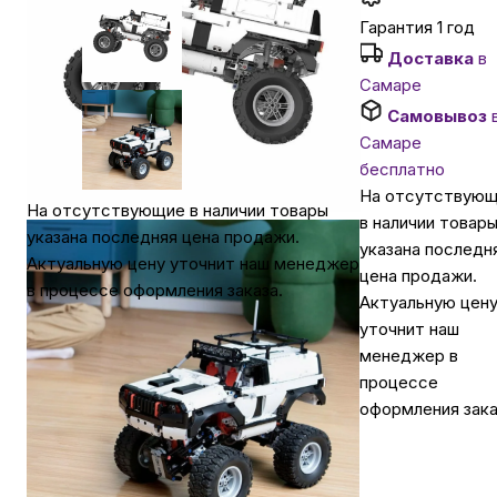
Гарантия 1 год
Автомобильные аксессуары
Доставка
в
Самаре
Самовывоз
Сервисный центр Apple в Самаре
Самаре
бесплатно
Подарочные сертификаты
На отсутствую
На отсутствующие в наличии товары
в наличии товар
указана последняя цена продажи.
указана последн
Аудио
Актуальную цену уточнит наш менеджер
цена продажи.
в процессе оформления заказа.
Актуальную цен
уточнит наш
менеджер в
процессе
оформления зака