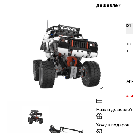
дешевле?
Бытовая техника
Кредит от 431
₽/мес
Красота и здоровье
Задайте вопрос
в мессенджер
Сумки и чемоданы
Для дома и дачи
Кешбэк за покуп
₽
LEGO
Уточняйте нал
Нашли дешевле?
Для домашних питомцев
Хочу в подарок
Умный дом и безопасность