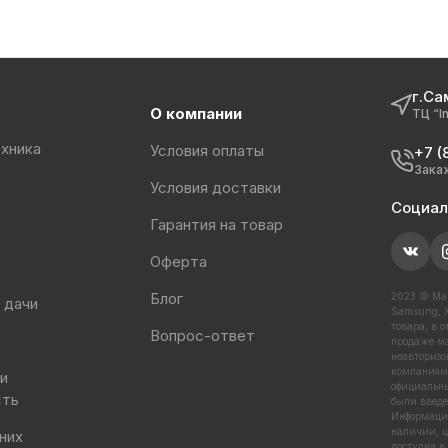
г.Са
О компании
ТЦ “I
хника
Условия оплаты
+7 (
Зака
Условия доставки
Социал
Гарантия на товар
Оферта
Блог
2023 © Маг
 дачи
Samsung, X
товара, в 
Вопрос-ответ
продаже ма
неавторизо
компаниями
 и
официальны
сть
были введе
Информация
наличии, ц
них
доступна в