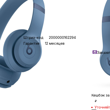
Бытовая техни
Красота и здоро
Характеристики
22 900
₽
Штрих-код
2000000162294
Уточняй
Гарантия
12 месяцев
Сумки и чемод
Нашли
Заказа
Кредит от 
Для дома и да
Задайте в
в мессен
LEGO
Для домашних пит
Кешбэк за
₽
Умный дом и безопас
Уточняй