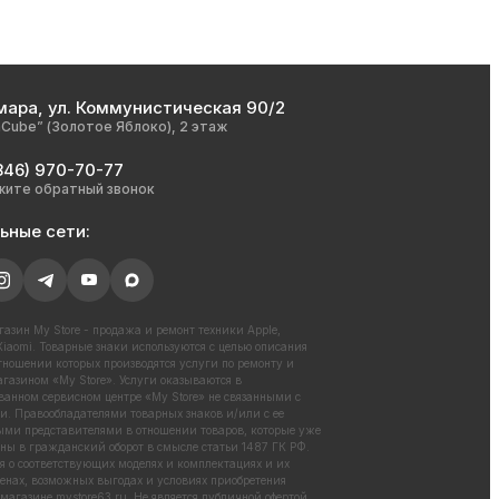
мара, ул. Коммунистическая 90/2
nCube” (Золотое Яблоко), 2 этаж
846) 970-70-77
жите обратный звонок
ьные сети:
азин My Store - продажа и ремонт техники Apple,
iaomi. Товарные знаки используются с целью описания
отношении которых производятся услуги по ремонту и
газином «My Store». Услуги оказываются в
ванном сервисном центре «My Store» не связанными с
. Правообладателями товарных знаков и/или с ее
ми представителями в отношении товаров, которые уже
ны в гражданский оборот в смысле статьи 1487 ГК РФ.
 о соответствующих моделях и комплектациях и их
енах, возможных выгодах и условиях приобретения
 магазине
mystore63.ru
. Не является публичной офертой.