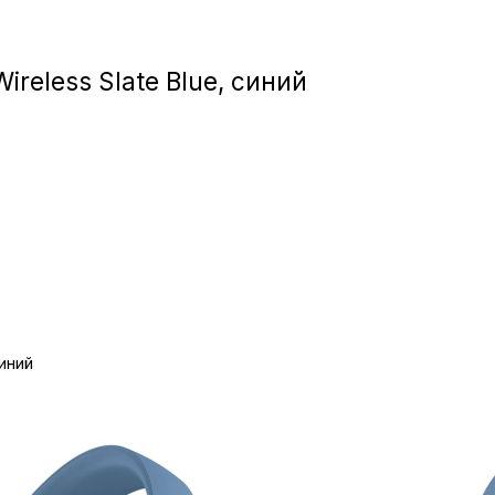
Игровые приста
reless Slate Blue, синий
Умные очк
Умные кольц
Фитнес-брасл
Туризм и отд
Товары для де
синий
Фототехник
ТВ и проекто