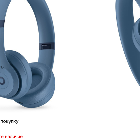
ка
вье
те наличие
аны
 дешевле?
ть
1098 ₽/мес
чи
опрос
джер
омцев
 покупку
ность
те наличие