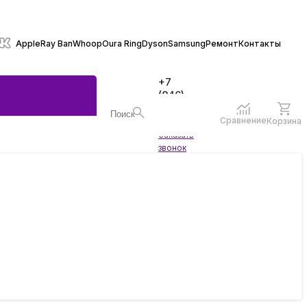
Apple
Ray Ban
Whoop
Oura Ring
Dyson
Samsung
Ремонт
Контакты
+7
(846)
970-
70-77
Сравнение
Корзина
Войти
Заказать
ы
звонок
жеты