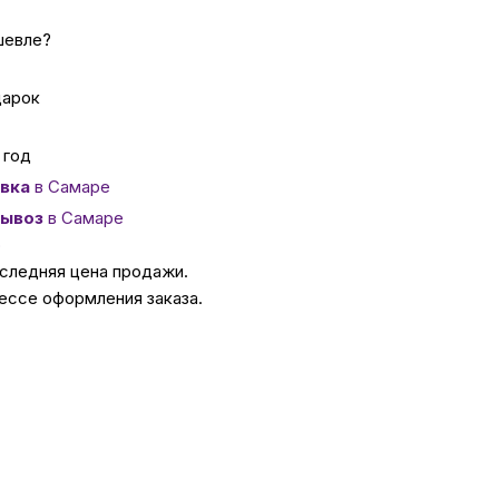
шевле?
ссуары
дарок
 Самаре
 год
вка
в Самаре
икаты
ывоз
в Самаре
о
оследняя цена продажи.
ессе оформления заказа.