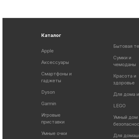
Каталог
Бытовая те
Apple
Сумки и
Аксессуары
чемоданы
Смартфоны и
Красота и
гаджеты
здоровье
Dyson
Для дома и
Garmin
LEGO
Игровые
Умный дом
приставки
безопасно
Умные очки
Для домаш