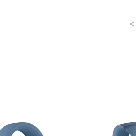
вки
и
а
еты
ых
тей
а
ры