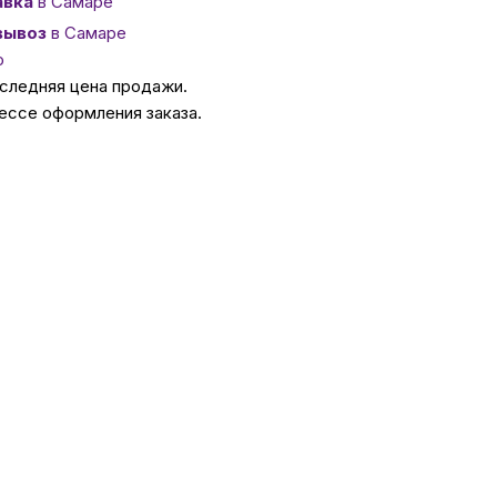
авка
в Самаре
вывоз
в Самаре
ссуары
о
оследняя цена продажи.
ессе оформления заказа.
 Самаре
икаты