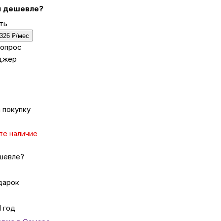
 дешевле?
ть
ка
 326 ₽/мес
вопрос
джер
вье
аны
 покупку
чи
те наличие
шевле?
омцев
дарок
1 год
ность