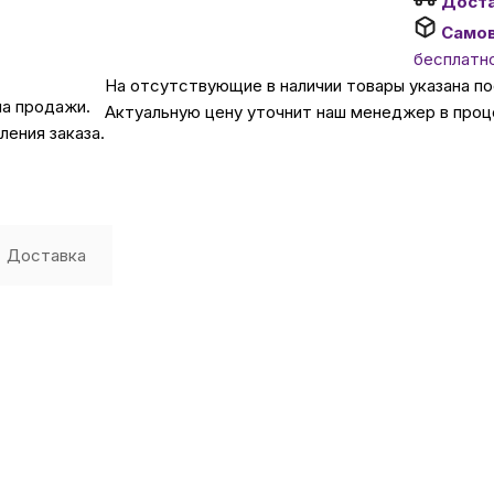
Дост
Само
Автомобильные аксе
бесплатн
На отсутствующие в наличии товары указана п
на продажи.
Актуальную цену уточнит наш менеджер в проц
Сервисный центр Apple в
ения заказа.
Подарочные сертиф
Доставка
Аудио