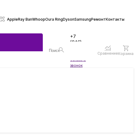
Apple
Ray Ban
Whoop
Oura Ring
Dyson
Samsung
Ремонт
Контакты
+7
(846)
970-
70-77
Сравнение
Корзина
Войти
Заказать
ы
звонок
жеты