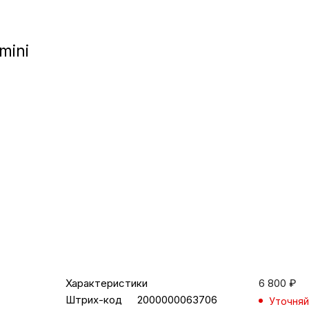
Игровые приста
mini
Умные очк
Умные кольц
Фитнес-брасл
Туризм и отд
Товары для де
Фототехник
Характеристики
6 800
₽
Штрих-код
2000000063706
Уточняй
ТВ и проекто