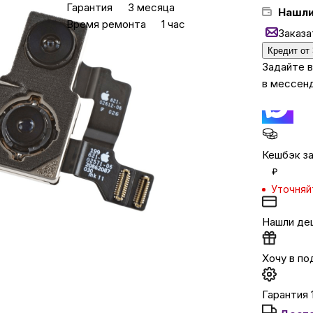
Гарантия
3 месяца
Нашли
Время ремонта
1 час
Заказа
Бытовая техни
Кредит от
Задайте 
в мессен
Красота и здоро
Сумки и чемод
Кешбэк за
Для дома и да
₽
Уточняй
LEGO
Нашли де
Для домашних пит
Хочу в по
Гарантия 
Умный дом и безопас