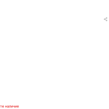
вки
и
а
еты
ых
тей
а
те наличие
ры