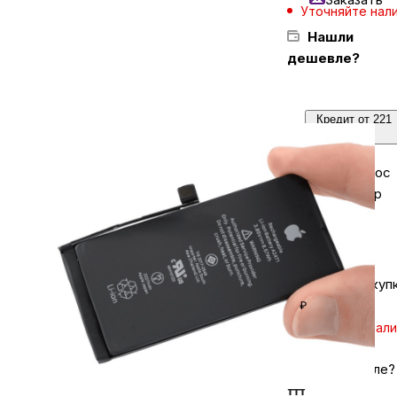
Уточняйте нал
Нашли
Бытовая техника
дешевле?
Красота и здоровье
Кредит от 221
₽/мес
Сумки и чемоданы
Задайте вопрос
в мессенджер
Для дома и дачи
LEGO
Кешбэк за покуп
₽
Для домашних питомцев
Уточняйте нал
Нашли дешевле?
Умный дом и безопасность