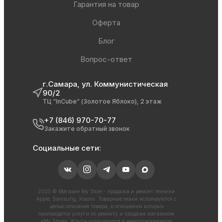
Гарантия на товар
Оферта
Блог
Вопрос-ответ
г.Самара, ул. Коммунистическая
90/2
ТЦ “InCube” (Золотое Яблоко), 2 этаж
+7 (846) 970-70-77
Закажите обратный звонок
Социальные сети:
2023 © Магазин My Store - продажа и ремонт техники
Apple, Samsung, Xiaomi. Товарные знаки используются с
целью описания товара, в отношении которых
производятся услуги по ремонту и продаже магазином
«My Store». Услуги оказываются в неавторизованном