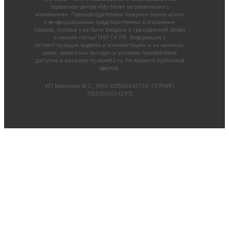
сервисном центре «My Store» не связанными с
компаниями. Правообладателями товарных знаков и/или
с ее официальными представителями в отношении
товаров, которые уже были введены в гражданский оборот
в смысле статьи 1487 ГК РФ. Информация о
соответствующих моделях и комплектациях и их наличии,
ценах, возможных выгодах и условиях приобретения
доступна в магазине
mystore63.ru
. Не является публичной
офертой.
ИП Меркулов М.С., ИНН 631505945724, ОГРНИП
315631300042912