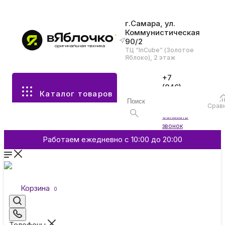
г.Самара, ул.
Коммунистическая
90/2
Все разделы каталога
ТЦ “InCube” (Золотое
Яблоко), 2 этаж
Apple
+7
(846)
Каталог товаров
970-
70-77
Аксессуары
Срав
Войти
Заказать
звонок
Смартфоны и гаджеты
Работаем ежедневно с 10:00 до 20:00
Dyson
Корзина
0
Garmin
Телефоны