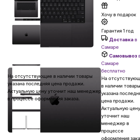
Автомобильные аксессуары
Хочу в подарок
Гарантия 1 год
Сервисный центр Apple в Самаре
Доставка
в
Самаре
Подарочные сертификаты
Самовывоз
Самаре
бесплатно
Аудио
На отсутствующие в наличии товары
На отсутствую
указана последняя цена продажи.
в наличии товар
Актуальную цену уточнит наш менеджер
указана последн
в процессе оформления заказа.
цена продажи.
Актуальную цен
уточнит наш
менеджер в
процессе
оформления зака