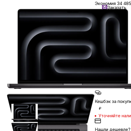
Экономия
34 48
Заказать
Уточняйте нал
Бытовая техника
Нашли
дешевле?
Красота и здоровье
Кредит от
11017 ₽/мес
Сумки и чемоданы
Задайте вопрос
в мессенджер
Для дома и дачи
LEGO
Кешбэк за покуп
Для домашних питомцев
₽
Уточняйте нал
Умный дом и безопасность
Нашли дешевле?