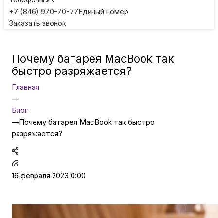
Игровые приставки
+7 (846) 970-70-77
Единый номер
Заказать звонок
Умные очки
Почему батарея MacBook так
Умные кольца
быстро разряжается?
Главная
Фитнес-браслеты
—
Блог
—
Почему батарея MacBook так быстро
Туризм и отдых
разряжается?
Товары для детей
16 февраля 2023 0:00
Фототехника
ТВ и проекторы