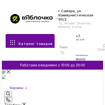
г.Самара, ул.
Коммунистическая
90/2
Все разделы каталога
ТЦ “InCube” (Золотое
Яблоко), 2 этаж
Apple
+7
(846)
Каталог товаров
970-
70-77
Аксессуары
Срав
Войти
Заказать
звонок
Смартфоны и гаджеты
Работаем ежедневно с 10:00 до 20:00
Dyson
Корзина
0
Garmin
Телефоны