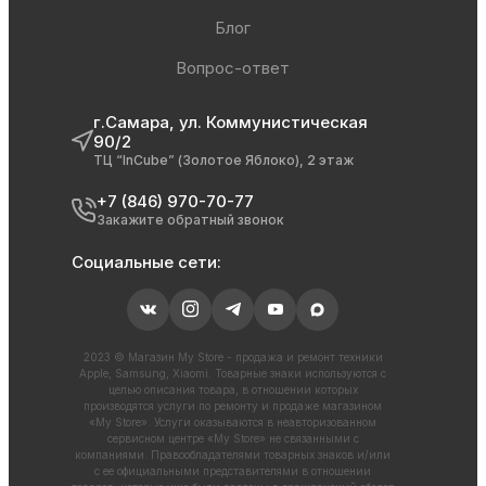
Блог
Вопрос-ответ
г.Самара, ул. Коммунистическая
90/2
ТЦ “InCube” (Золотое Яблоко), 2 этаж
+7 (846) 970-70-77
Закажите обратный звонок
Социальные сети:
2023 © Магазин My Store - продажа и ремонт техники
Apple, Samsung, Xiaomi. Товарные знаки используются с
целью описания товара, в отношении которых
производятся услуги по ремонту и продаже магазином
«My Store». Услуги оказываются в неавторизованном
сервисном центре «My Store» не связанными с
компаниями. Правообладателями товарных знаков и/или
с ее официальными представителями в отношении