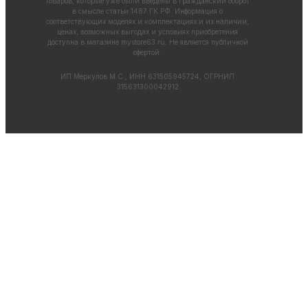
товаров, которые уже были введены в гражданский оборот
в смысле статьи 1487 ГК РФ. Информация о
соответствующих моделях и комплектациях и их наличии,
ценах, возможных выгодах и условиях приобретения
доступна в магазине
mystore63.ru
. Не является публичной
офертой.
ИП Меркулов М.С., ИНН 631505945724, ОГРНИП
315631300042912