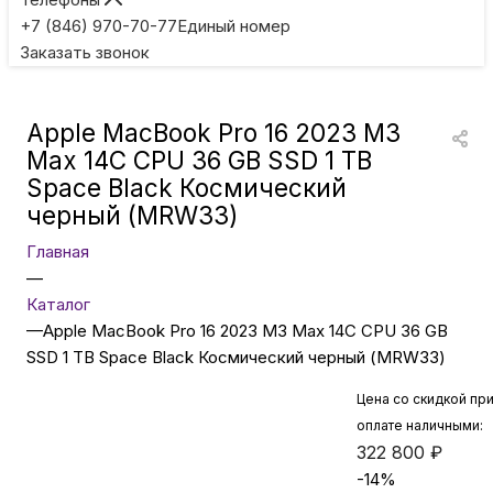
Игровые приставки
+7 (846) 970-70-77
Единый номер
Заказать звонок
Умные очки
Apple MacBook Pro 16 2023 M3
Умные кольца
Max 14C CPU 36 GB SSD 1 TB
Space Black Космический
черный (MRW33)
Фитнес-браслеты
Главная
—
Туризм и отдых
Каталог
—
Apple MacBook Pro 16 2023 M3 Max 14C CPU 36 GB
Товары для детей
SSD 1 TB Space Black Космический черный (MRW33)
Цена со скидкой пр
Фототехника
оплате наличными:
322 800
₽
-
14
%
ТВ и проекторы