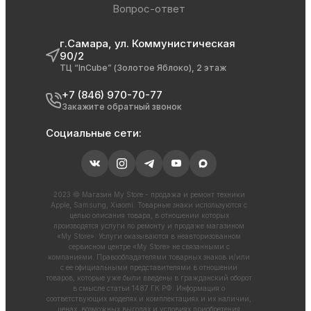
Вопрос-ответ
г.Самара, ул. Коммунистическая
90/2
ТЦ “InCube” (Золотое Яблоко), 2 этаж
+7 (846) 970-70-77
Закажите обратный звонок
Социальные сети:
2023 © Магазин My Store - продажа и ремонт техники
Apple, Samsung, Xiaomi. Товарные знаки используются с
целью описания товара, в отношении которых
производятся услуги по ремонту и продаже магазином
«My Store». Услуги оказываются в неавторизованном
сервисном центре «My Store» не связанными с
компаниями. Правообладателями товарных знаков и/или
с ее официальными представителями в отношении
товаров, которые уже были введены в гражданский оборот
в смысле статьи 1487 ГК РФ. Информация о
соответствующих моделях и комплектациях и их наличии,
ценах, возможных выгодах и условиях приобретения