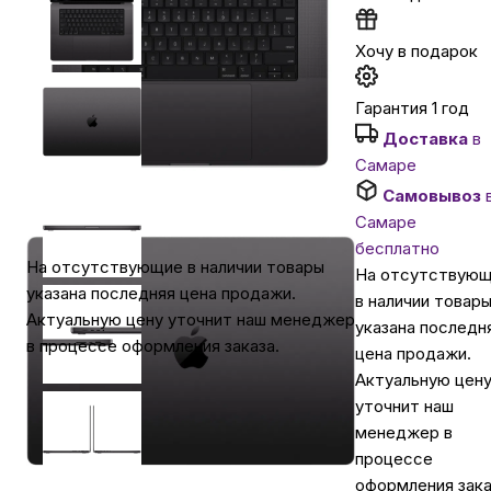
Автомобильные аксессуары
Хочу в подарок
Гарантия 1 год
Сервисный центр Apple в Самаре
Доставка
в
Самаре
Подарочные сертификаты
Самовывоз
Самаре
бесплатно
Аудио
На отсутствующие в наличии товары
На отсутствую
указана последняя цена продажи.
в наличии товар
Актуальную цену уточнит наш менеджер
указана последн
в процессе оформления заказа.
цена продажи.
Актуальную цен
уточнит наш
менеджер в
процессе
оформления зака