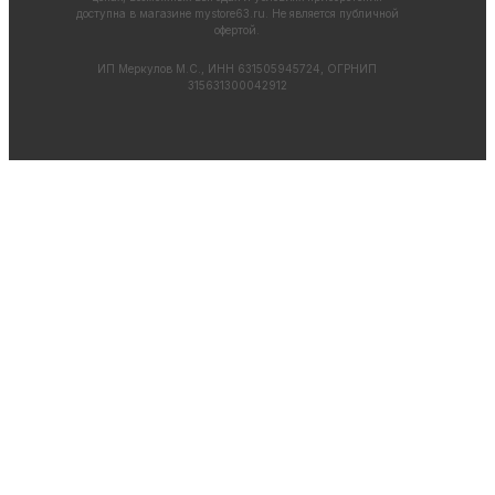
доступна в магазине
mystore63.ru
. Не является публичной
офертой.
ИП Меркулов М.С., ИНН 631505945724, ОГРНИП
315631300042912