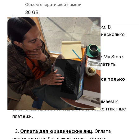
Объем оперативной памяти
36 GB
Оплачивайте покупки удобным способом. В
интернет-магазине My Store доступно несколько
вариантов оплаты:
1.
Наличными
.
При покупке в магазине My Store
или доставке курьером, вы можете оплатить
заказ наличными.
Оплата за технику Apple принимается только
наличными.
2.
Карты & NFC
.
В магазинах мы принимаем к
оплате карты всех типов, а также бесконтактные
платежи.
3.
Оплата для юридических лиц
.
Оплата
производиться безналичным платежом на