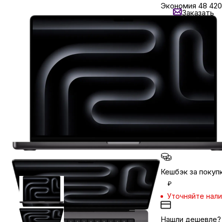
Экономия
48 420
Заказать
Уточняйте нал
Бытовая техника
Нашли
дешевле?
Красота и здоровье
Кредит от
15468 ₽/мес
Сумки и чемоданы
Задайте вопрос
в мессенджер
Для дома и дачи
LEGO
Кешбэк за покуп
Для домашних питомцев
₽
Уточняйте нал
Умный дом и безопасность
Нашли дешевле?