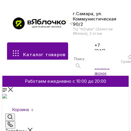
г.Самара, ул.
Коммунистическая
90/2
Все разделы каталога
ТЦ “InCube” (Золотое
Яблоко), 2 этаж
Apple
+7
(846)
Каталог товаров
970-
70-77
Аксессуары
Срав
Войти
Заказать
звонок
Смартфоны и гаджеты
Работаем ежедневно с 10:00 до 20:00
Dyson
Корзина
0
Garmin
Телефоны