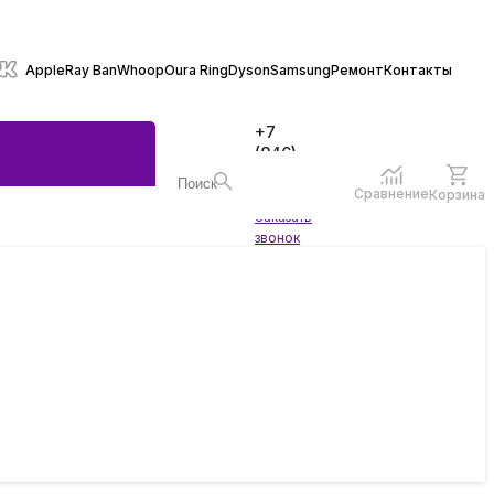
Apple
Ray Ban
Whoop
Oura Ring
Dyson
Samsung
Ремонт
Контакты
+7
(846)
970-
70-77
Сравнение
Корзина
Войти
Заказать
ы
звонок
жеты