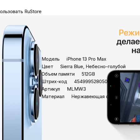
ользовать RuStore
Бытовая техни
Красота и здоро
Характеристики
Ц
Сумки и чемод
Модель
iPhone 13 Pro Max
П
Цвет
Sierra Blue, Небесно-голубой
Объем памяти
512GB
Для дома и да
Штрих-код
4549995280500
Артикул
MLMW3
З
LEGO
Материал
Нержавеющая сталь
в
Все характеристики
Для домашних пит
К
Умный дом и безопас