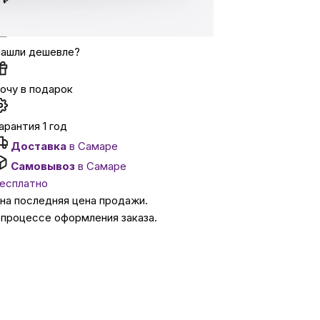
₽
Уточняйте наличие
ссуары
ашли дешевле?
 Самаре
очу в подарок
икаты
арантия 1 год
Доставка
в Самаре
Самовывоз
в Самаре
есплатно
ана последняя цена продажи.
 процессе оформления заказа.