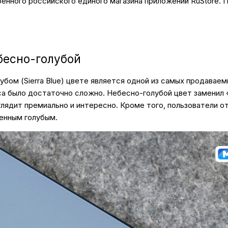
нного российского единого магазина приложений RuStore. П
ебесно-голубой
олубом (Sierra Blue) цвете является одной из самых продав
са было достаточно сложно. Небесно-голубой цвет заменил 
глядит премиально и интересно. Кроме того, пользователи 
енным голубым.