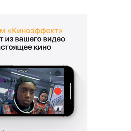
ка
вье
ена со скидкой при оплате наличными:
аны
редзаказ
Уточняйте наличие
Нашли дешевле?
чи
Заказать
адайте вопрос
 мессенджер
омцев
ешбэк за покупку
ность