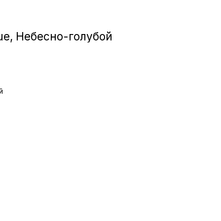
Игровые приста
lue, Небесно-голубой
Умные очк
Умные кольц
й
Фитнес-брасл
Туризм и отд
Товары для де
Фототехник
ТВ и проекто