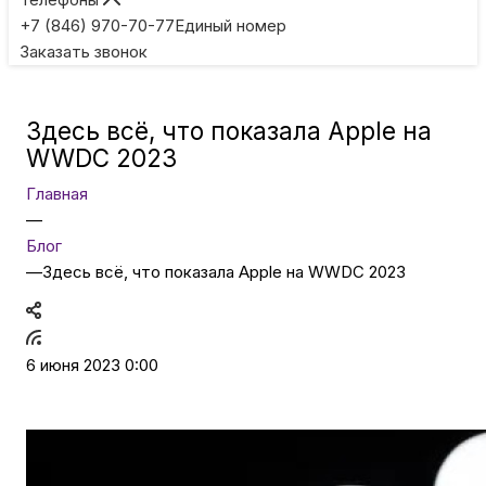
Игровые приставки
+7 (846) 970-70-77
Единый номер
Заказать звонок
Умные очки
Здесь всё, что показала Apple на
Умные кольца
WWDC 2023
Главная
Фитнес-браслеты
—
Блог
—
Здесь всё, что показала Apple на WWDC 2023
Туризм и отдых
Товары для детей
6 июня 2023 0:00
Фототехника
ТВ и проекторы