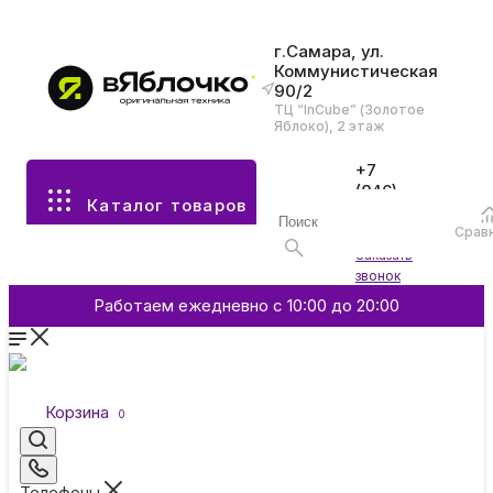
г.Самара, ул.
Коммунистическая
90/2
Все разделы каталога
ТЦ “InCube” (Золотое
Яблоко), 2 этаж
Apple
+7
(846)
Каталог товаров
970-
70-77
Аксессуары
Срав
Войти
Заказать
звонок
Смартфоны и гаджеты
Работаем ежедневно с 10:00 до 20:00
Dyson
Корзина
0
Garmin
Телефоны