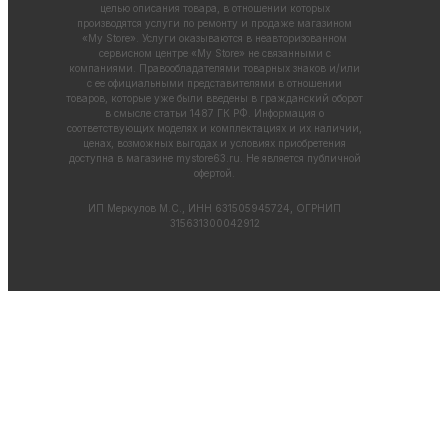
целью описания товара, в отношении которых
производятся услуги по ремонту и продаже магазином
«My Store». Услуги оказываются в неавторизованном
сервисном центре «My Store» не связанными с
компаниями. Правообладателями товарных знаков и/или
с ее официальными представителями в отношении
товаров, которые уже были введены в гражданский оборот
в смысле статьи 1487 ГК РФ. Информация о
соответствующих моделях и комплектациях и их наличии,
ценах, возможных выгодах и условиях приобретения
доступна в магазине
mystore63.ru
. Не является публичной
офертой.
ИП Меркулов М.С., ИНН 631505945724, ОГРНИП
315631300042912