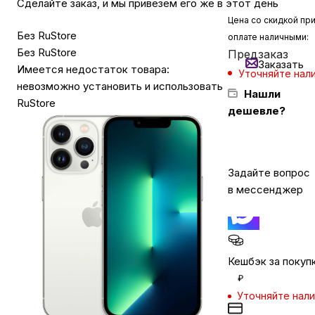
Сделайте заказ, и мы привезем его же в этот день
Цена со скидкой пр
Без RuStore
оплате наличными:
Бытовая техника
Без RuStore
Предзаказ
Заказать
Имеется недостаток товара:
Уточняйте нал
Красота и здоровье
невозможно установить и использовать
Нашли
RuStore
дешевле?
Сумки и чемоданы
Задайте вопрос
Для дома и дачи
в мессенджер
LEGO
Для домашних питомцев
Кешбэк за покуп
₽
Уточняйте нал
Умный дом и безопасность