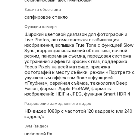
Защита объектива
сапфировое стекло
Функции камеры
Широкий цветовой диапазон для фотографий и
Live Photos, автоматическая стабилизация
изображения, вспышка True Tone с функцией Slow
Sync, коррекция искажений объектива, ночной
режим, панорамная съёмка, передовая система
устранения эффекта красных глаз, поддержка
Focus Pixels на всей матрице, привязка
фотографий к месту съёмки, режим «Портрет» с
улучшенным эффектом боке и функцией
«Глубина», серийная съëмка, технология Deep
Fusion, формат Apple ProRAW, форматы
изображений: HEIF и JPEG, функция Smart HDR 4
Разрешение замедленного видео
HD-видео 1080р c частотой 120 кадров/ с или 240
кадров/ с
Зум (видео)
цифровой 9х