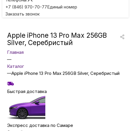
Игровые приставки
+7 (846) 970-70-77
Единый номер
Заказать звонок
Умные очки
Apple iPhone 13 Pro Max 256GB
Умные кольца
Silver, Серебристый
Главная
Фитнес-браслеты
—
Каталог
—
Apple iPhone 13 Pro Max 256GB Silver, Серебристый
Туризм и отдых
Быстрая доставка
Товары для детей
Фототехника
Экспресс доставка по Самаре
ТВ и проекторы