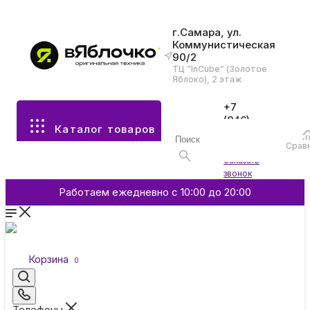
г.Самара, ул.
Коммунистическая
90/2
Все разделы каталога
ТЦ “InCube” (Золотое
Яблоко), 2 этаж
Apple
+7
(846)
Каталог товаров
970-
70-77
Аксессуары
Срав
Войти
Заказать
звонок
Смартфоны и гаджеты
Работаем ежедневно с 10:00 до 20:00
Dyson
Корзина
0
Garmin
Телефоны