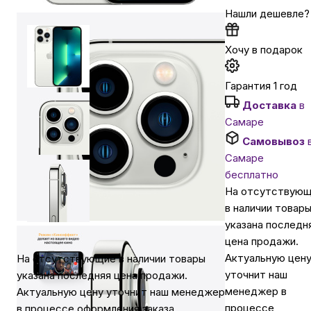
Нашли дешевле?
Автомобильные аксессуары
Хочу в подарок
Сервисный центр Apple в Самаре
Гарантия 1 год
Доставка
в
Подарочные сертификаты
Самаре
Самовывоз
Самаре
Аудио
бесплатно
На отсутствую
в наличии товар
указана последн
цена продажи.
Актуальную цен
На отсутствующие в наличии товары
уточнит наш
указана последняя цена продажи.
менеджер в
Актуальную цену уточнит наш менеджер
процессе
в процессе оформления заказа.