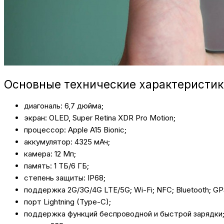
Основные технические характеристик
диагональ: 6,7 дюйма;
экран: OLED, Super Retina XDR Pro Motion;
процессор: Apple A15 Bionic;
аккумулятор: 4325 мАч;
камера: 12 Мп;
память: 1 ТБ/6 ГБ;
степень защиты: IP68;
поддержка 2G/3G/4G LTE/5G; Wi-Fi; NFC; Bluetooth; G
порт Lightning (Type-C);
поддержка функций беспроводной и быстрой зарядки