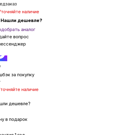
едзаказ
Уточняйте наличие
ка
Нашли дешевле?
одобрать аналог
дайте вопрос
вье
мессенджер
аны
чи
шбэк за покупку
₽
точняйте наличие
шли дешевле?
омцев
чу в подарок
ность
рантия 1 год