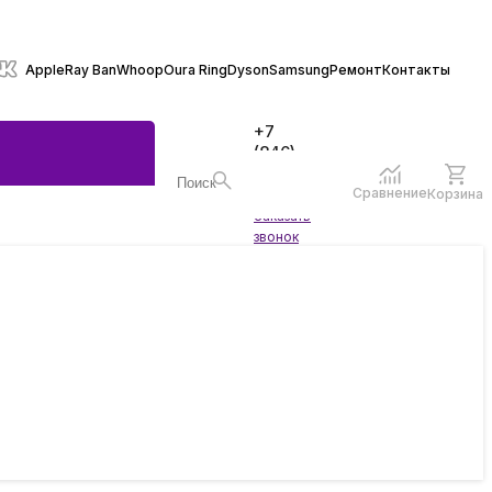
Apple
Ray Ban
Whoop
Oura Ring
Dyson
Samsung
Ремонт
Контакты
+7
(846)
970-
70-77
Сравнение
Корзина
Войти
Заказать
ы
звонок
жеты