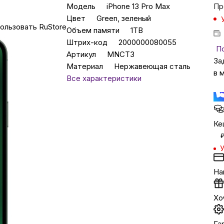
Модель
iPhone 13 Pro Max
Пр
Цвет
Green, зеленый
ользовать RuStore
Бытовая техни
Объем памяти
1TB
Штрих-код
2000000080055
П
Артикул
MNCT3
За
Красота и здоро
Материал
Нержавеющая сталь
в 
Все характеристики
Сумки и чемод
Для дома и да
Ке
У
LEGO
На
Для домашних пит
Хо
Умный дом и безопас
Га