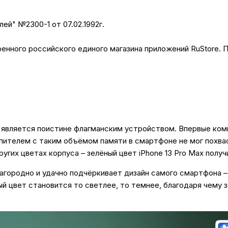
лей" №2300-1 от 07.02.1992г.
нного российского единого магазина приложений RuStore. П
и является поистине флагманским устройством. Впервые комп
пителем с таким объёмом памяти в смартфоне не мог похвас
гих цветах корпуса – зелёный цвет iPhone 13 Pro Max получи
лагородно и удачно подчёркивает дизайн самого смартфона –
й цвет становится то светлее, то темнее, благодаря чему з