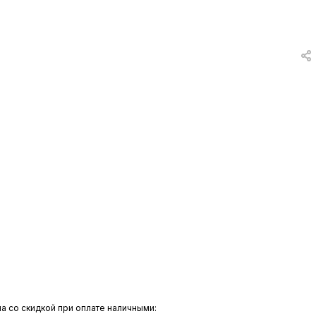
вки
и
а
еты
ых
тей
а
а со скидкой при оплате наличными:
ры