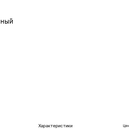
Игровые приста
ёный
Умные очк
Умные кольц
Фитнес-брасл
Туризм и отд
Товары для де
Фототехник
Характеристики
Цен
ТВ и проекто