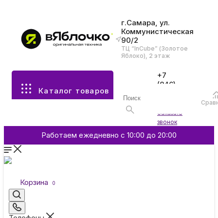
г.Самара, ул.
Коммунистическая
90/2
Все разделы каталога
ТЦ “InCube” (Золотое
Яблоко), 2 этаж
Apple
+7
(846)
Каталог товаров
970-
70-77
Аксессуары
Срав
Войти
Заказать
звонок
Смартфоны и гаджеты
Работаем ежедневно с 10:00 до 20:00
Dyson
Корзина
0
Garmin
Телефоны