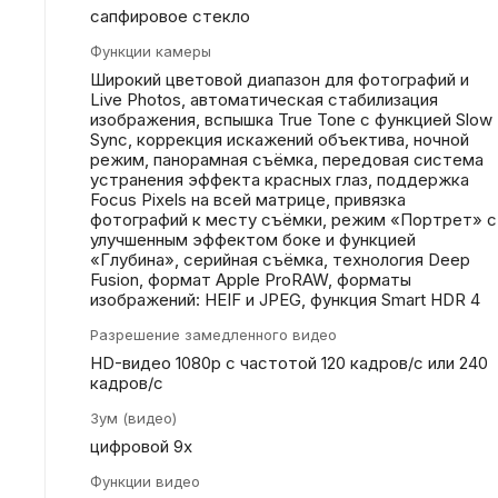
сапфировое стекло
Функции камеры
Широкий цветовой диапазон для фотографий и
Live Photos, автоматическая стабилизация
изображения, вспышка True Tone с функцией Slow
Sync, коррекция искажений объектива, ночной
режим, панорамная съёмка, передовая система
устранения эффекта красных глаз, поддержка
Focus Pixels на всей матрице, привязка
фотографий к месту съёмки, режим «Портрет» с
улучшенным эффектом боке и функцией
«Глубина», серийная съëмка, технология Deep
Fusion, формат Apple ProRAW, форматы
изображений: HEIF и JPEG, функция Smart HDR 4
Разрешение замедленного видео
HD-видео 1080р c частотой 120 кадров/ с или 240
кадров/ с
Зум (видео)
цифровой 9х
Функции видео