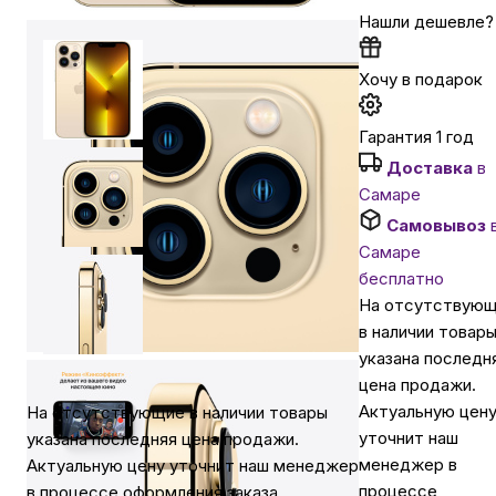
Нашли дешевле?
Автомобильные аксессуары
Хочу в подарок
Сервисный центр Apple в Самаре
Гарантия 1 год
Доставка
в
Подарочные сертификаты
Самаре
Самовывоз
Самаре
Аудио
бесплатно
На отсутствую
в наличии товар
указана последн
цена продажи.
Актуальную цен
На отсутствующие в наличии товары
уточнит наш
указана последняя цена продажи.
менеджер в
Актуальную цену уточнит наш менеджер
процессе
в процессе оформления заказа.