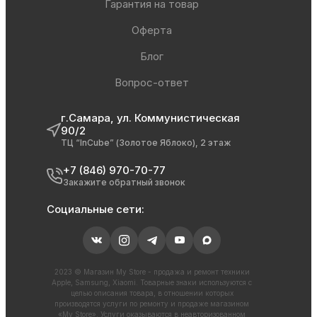
Гарантия на товар
Оферта
Блог
Вопрос-ответ
г.Самара, ул. Коммунистическая
90/2
ТЦ “InCube” (Золотое Яблоко), 2 этаж
+7 (846) 970-70-77
Закажите обратный звонок
Социальные сети:
2023 © Магазин My Store - продажа и ремонт техники
Apple, Samsung, Xiaomi. Товарные знаки используются с
целью описания товара, в отношении которых
производятся услуги по ремонту и продаже магазином
«My Store». Услуги оказываются в неавторизованном