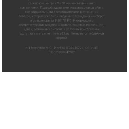
сервисном центре «My Store» не связанными с
компаниями. Правообладателями товарных знаков и/или
с ее официальными представителями в отношении
товаров, которые уже были введены в гражданский оборот
в смысле статьи 1487 ГК РФ. Информация о
соответствующих моделях и комплектациях и их наличии,
ценах, возможных выгодах и условиях приобретения
доступна в магазине
mystore63.ru
. Не является публичной
офертой.
ИП Меркулов М.С., ИНН 631505945724, ОГРНИП
315631300042912