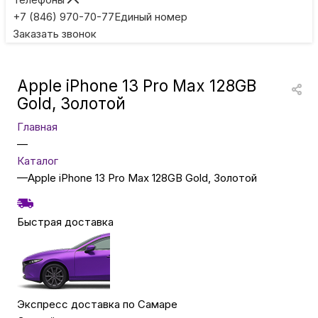
Игровые приставки
+7 (846) 970-70-77
Единый номер
Заказать звонок
Умные очки
Apple iPhone 13 Pro Max 128GB
Умные кольца
Gold, Золотой
Главная
Фитнес-браслеты
—
Каталог
—
Apple iPhone 13 Pro Max 128GB Gold, Золотой
Туризм и отдых
Быстрая доставка
Товары для детей
Фототехника
Экспресс доставка по Самаре
ТВ и проекторы