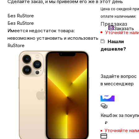
Сделайте заказ, и мы привезем его же в этот день
Цена со скидкой пр
Без RuStore
оплате наличными:
Бытовая техника
Без RuStore
Предзаказ
Заказать
Имеется недостаток товара:
Уточняйте нал
Красота и здоровье
невозможно установить и использовать
Нашли
RuStore
дешевле?
Сумки и чемоданы
Задайте вопрос
Для дома и дачи
в мессенджер
LEGO
Для домашних питомцев
Кешбэк за покуп
₽
Уточняйте нал
Умный дом и безопасность