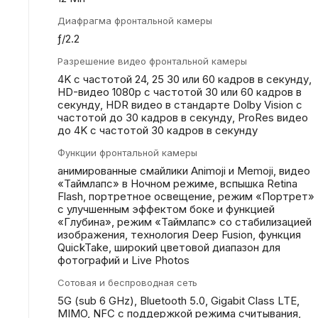
Диафрагма фронтальной камеры
ƒ/2.2
Разрешение видео фронтальной камеры
4K с частотой 24, 25 30 или 60 кадров в секунду,
HD-видео 1080p с частотой 30 или 60 кадров в
секунду, HDR видео в стандарте Dolby Vision с
частотой до 30 кадров в секунду, ProRes видео
до 4K с частотой 30 кадров в секунду
Функции фронтальной камеры
анимированные смайлики Animoji и Memoji, видео
«Таймлапс» в Ночном режиме, вспышка Retina
Flash, портретное освещение, режим «Портрет»
с улучшенным эффектом боке и функцией
«Глубина», режим «Таймлапс» со стабилизацией
изображения, технология Deep Fusion, функция
QuickTake, широкий цветовой диапазон для
фотографий и Live Photos
Сотовая и беспроводная сеть
5G (sub 6 GHz), Bluetooth 5.0, Gigabit Class LTE,
MIMO, NFC с поддержкой режима считывания,