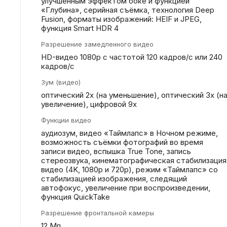
улучшенным эффектом боке и функцией
«Глубина», серийная съëмка, технология Deep
Fusion, форматы изображений: HEIF и JPEG,
функция Smart HDR 4
Разрешение замедленного видео
HD-видео 1080р c частотой 120 кадров/ с или 240
кадров/ с
Зум (видео)
оптический 2x (на уменьшение), оптический 3x (н
увеличение), цифровой 9х
Функции видео
аудиозум, видео «Таймлапс» в Ночном режиме,
возможность съёмки фотографий во время
записи видео, вспышка True Tone, запись
стереозвука, кинематографическая стабилизация
видео (4K, 1080p и 720p), режим «Таймлапс» со
стабилизацией изображения, следящий
автофокус, увеличение при воспроизведении,
функция QuickTake
Разрешение фронтальной камеры
12 Мп