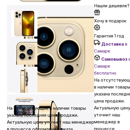
Нашли дешевле?
Автомобильные аксессуары
Хочу в подарок
Сервисный центр Apple в Самаре
Гарантия 1 год
Доставка
в
Подарочные сертификаты
Самаре
Самовывоз
Самаре
Аудио
бесплатно
На отсутствую
в наличии товар
указана последн
цена продажи.
Актуальную цен
На отсутствующие в наличии товары
уточнит наш
указана последняя цена продажи.
менеджер в
Актуальную цену уточнит наш менеджер
процессе
в процессе оформления заказа.