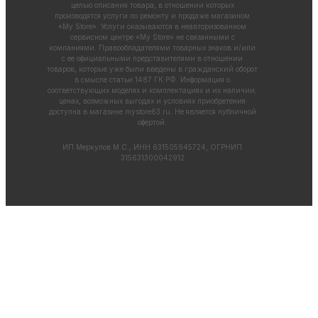
целью описания товара, в отношении которых
производятся услуги по ремонту и продаже магазином
«My Store». Услуги оказываются в неавторизованном
сервисном центре «My Store» не связанными с
компаниями. Правообладателями товарных знаков и/или
с ее официальными представителями в отношении
товаров, которые уже были введены в гражданский оборот
в смысле статьи 1487 ГК РФ. Информация о
соответствующих моделях и комплектациях и их наличии,
ценах, возможных выгодах и условиях приобретения
доступна в магазине
mystore63.ru
. Не является публичной
офертой.
ИП Меркулов М.С., ИНН 631505945724, ОГРНИП
315631300042912