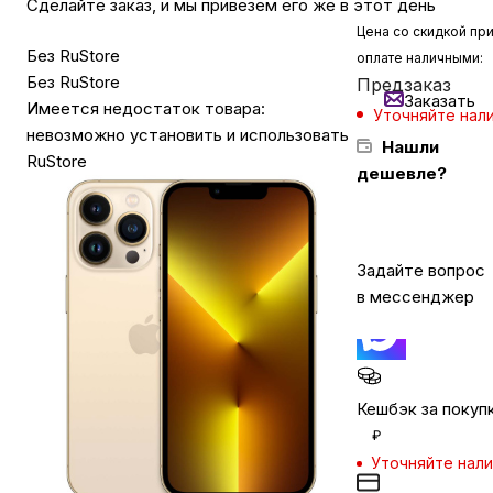
Сделайте заказ, и мы привезем его же в этот день
Цена со скидкой пр
Без RuStore
оплате наличными:
Бытовая техника
Без RuStore
Предзаказ
Заказать
Имеется недостаток товара:
Уточняйте нал
Красота и здоровье
невозможно установить и использовать
Нашли
RuStore
дешевле?
Сумки и чемоданы
Задайте вопрос
Для дома и дачи
в мессенджер
LEGO
Для домашних питомцев
Кешбэк за покуп
₽
Уточняйте нал
Умный дом и безопасность