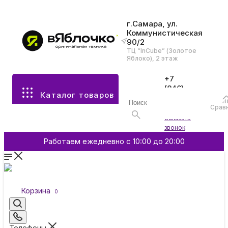
г.Самара, ул.
Коммунистическая
90/2
Все разделы каталога
ТЦ “InCube” (Золотое
Яблоко), 2 этаж
Apple
+7
(846)
Каталог товаров
970-
70-77
Аксессуары
Срав
Войти
Заказать
звонок
Смартфоны и гаджеты
Работаем ежедневно с 10:00 до 20:00
Dyson
Корзина
0
Garmin
Телефоны