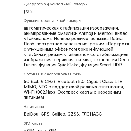
Диафрагма фронтальной камеры
ƒ/2.2
Функции фронтальной камеры
автоматическая стабилизация изображения,
анимированные смайлики Animoji и Memoji, видео
«Таймлапс» в Ночном режиме, вспышка Retina
Flash, портретное освещение, режим «Портрет»
с улучшенным эффектом боке и функцией
«Глубина», режим «Таймлапс» со стабилизацией
изображения, серийная съëмка, технология Deep
Fusion, функция QuickTake, функция Smart HDR
Сотовая и беспроводная сеть
5G (sub 6 GHz), Bluetooth 5.0, Gigabit Class LTE,
MIMO, NFC с поддержкой режима считывания,
Wi-Fi (802.11​ax), Экспресс карты с резервным
питанием
Навигация
BeiDou, GPS, Galileo, QZSS, ГЛОНАСС
SIM-карта
eSIM, nano-SIM