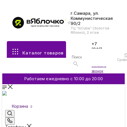
г.Самара, ул.
Коммунистическая
90/2
Все разделы каталога
ТЦ “InCube” (Золотое
Яблоко), 2 этаж
Apple
+7
(846)
Каталог товаров
970-
70-77
Аксессуары
Срав
Войти
Заказать
звонок
Смартфоны и гаджеты
Работаем ежедневно с 10:00 до 20:00
Dyson
Корзина
0
Garmin
Телефоны