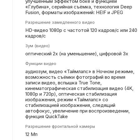
улучшенным эффектом боке и функцией
«Глубина», серийная съëмка, технология Deep
Fusion, форматы изображений: HEIF и JPEG
Разрешение замедленного видео
HD-видео 1080р c частотой 120 кадров/ с или 240
кадров/ с
Зум (видео)
оптический 2x (на уменьшение), цифровой 3х
Функции видео
аудиозум, видео «Таймлапс» в Ночном режиме,
возможность съёмки фотографий во время
записи видео, вспышка True Tone,
кинематографическая стабилизация видео (4K,
1080p и 720p), оптическая стабилизация
изображения, режим «Таймлапс» со
стабилизацией изображения, следящий
автофокус, увеличение при воспроизведении,
функция QuickTake
Разрешение фронтальной камеры
12 Мп