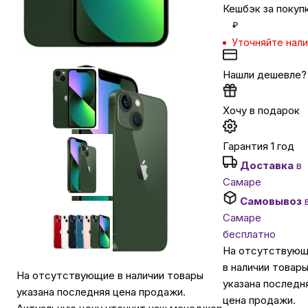
Кешбэк за покуп
₽
Автомобильные аксессуары
Уточняйте нал
Сервисный центр Apple в Самаре
Нашли дешевле?
Хочу в подарок
Подарочные сертификаты
Гарантия 1 год
Аудио
Доставка
в
Самаре
Самовывоз
Самаре
бесплатно
На отсутствую
в наличии товар
На отсутствующие в наличии товары
указана последн
указана последняя цена продажи.
цена продажи.