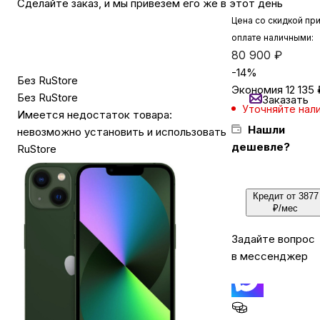
Сделайте заказ, и мы привезем его же в этот день
Цена со скидкой пр
оплате наличными:
Бытовая техника
80 900
₽
-
14
%
Без RuStore
Красота и здоровье
Экономия
12 135
Без RuStore
Заказать
Уточняйте нал
Имеется недостаток товара:
Нашли
Сумки и чемоданы
невозможно установить и использовать
дешевле?
RuStore
Для дома и дачи
Кредит от 3877
₽/мес
LEGO
Задайте вопрос
в мессенджер
Для домашних питомцев
Умный дом и безопасность