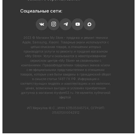
Социальные сети:
2023 © Магазин My Store - продажа и ремонт техники
Apple, Samsung, Xiaomi. Товарные знаки используются с
целью описания товара, в отношении которых
производятся услуги по ремонту и продаже магазином
«My Store». Услуги оказываются в неавторизованном
сервисном центре «My Store» не связанными с
компаниями. Правообладателями товарных знаков и/или
с ее официальными представителями в отношении
товаров, которые уже были введены в гражданский оборот
в смысле статьи 1487 ГК РФ. Информация о
соответствующих моделях и комплектациях и их наличии,
ценах, возможных выгодах и условиях приобретения
доступна в магазине
mystore63.ru
. Не является публичной
офертой.
ИП Меркулов М.С., ИНН 631505945724, ОГРНИП
315631300042912