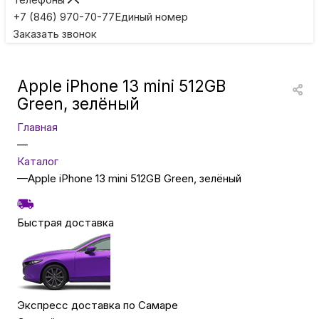
Игровые приставки
+7 (846) 970-70-77
Единый номер
Заказать звонок
Умные очки
Apple iPhone 13 mini 512GB
Умные кольца
Green, зелёный
Главная
Фитнес-браслеты
—
Каталог
—
Apple iPhone 13 mini 512GB Green, зелёный
Туризм и отдых
Быстрая доставка
Товары для детей
Фототехника
Экспресс доставка по Самаре
ТВ и проекторы