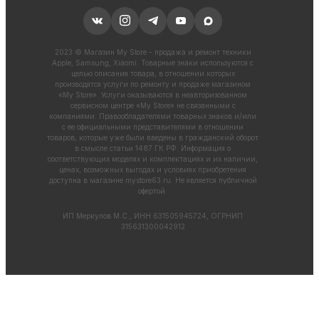
2023 © Магазин My Store - продажа и ремонт техники
Apple, Samsung, Xiaomi. Товарные знаки используются с
целью описания товара, в отношении которых
производятся услуги по ремонту и продаже магазином
«My Store». Услуги оказываются в неавторизованном
сервисном центре «My Store» не связанными с
компаниями. Правообладателями товарных знаков и/или
с ее официальными представителями в отношении
товаров, которые уже были введены в гражданский оборот
в смысле статьи 1487 ГК РФ. Информация о
соответствующих моделях и комплектациях и их наличии,
ценах, возможных выгодах и условиях приобретения
доступна в магазине
mystore63.ru
. Не является публичной
офертой.
ИП Меркулов М.С., ИНН 631505945724, ОГРНИП
315631300042912