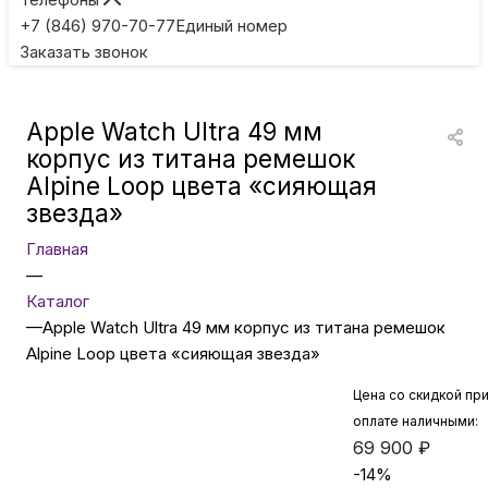
Игровые приставки
+7 (846) 970-70-77
Единый номер
Заказать звонок
Умные очки
Apple Watch Ultra 49 мм
Умные кольца
корпус из титана ремешок
Alpine Loop цвета «сияющая
звезда»
Фитнес-браслеты
Главная
—
Туризм и отдых
Каталог
—
Apple Watch Ultra 49 мм корпус из титана ремешок
Товары для детей
Alpine Loop цвета «сияющая звезда»
Цена со скидкой пр
Фототехника
оплате наличными:
69 900
₽
-
14
%
ТВ и проекторы