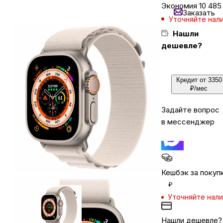
Экономия
10 485
Заказать
Уточняйте нал
Бытовая техника
Нашли
дешевле?
Красота и здоровье
Кредит от 3350
₽/мес
Сумки и чемоданы
Задайте вопрос
в мессенджер
Для дома и дачи
LEGO
Кешбэк за покуп
Для домашних питомцев
₽
Уточняйте нал
Умный дом и безопасность
Нашли дешевле?