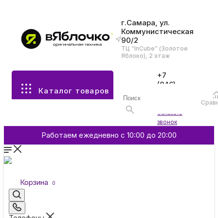
г.Самара, ул.
Коммунистическая
90/2
Все разделы каталога
ТЦ “InCube” (Золотое
Яблоко), 2 этаж
Apple
+7
(846)
Каталог товаров
970-
70-77
Аксессуары
Срав
Войти
Заказать
звонок
Смартфоны и гаджеты
Работаем ежедневно с 10:00 до 20:00
Dyson
Корзина
0
Garmin
Телефоны