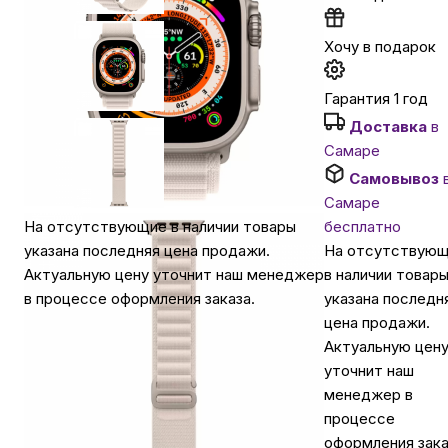
Автомобильные аксессуары
Хочу в подарок
Гарантия 1 год
Сервисный центр Apple в Самаре
Доставка
в
Самаре
Подарочные сертификаты
Самовывоз
Самаре
бесплатно
На отсутствующие в наличии товары
Аудио
На отсутствую
указана последняя цена продажи.
в наличии товар
Актуальную цену уточнит наш менеджер
указана последн
в процессе оформления заказа.
цена продажи.
Актуальную цен
уточнит наш
менеджер в
процессе
оформления зака