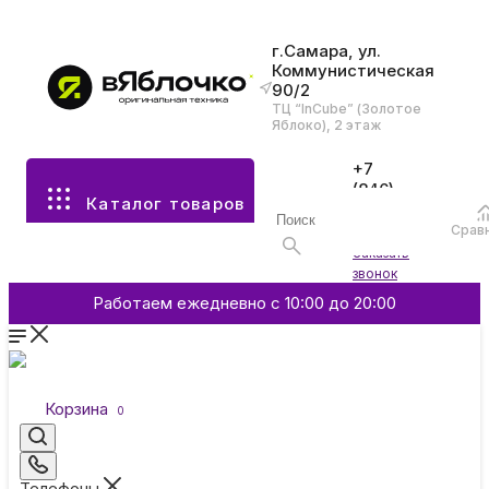
г.Самара, ул.
Коммунистическая
90/2
Все разделы каталога
ТЦ “InCube” (Золотое
Яблоко), 2 этаж
Apple
+7
(846)
Каталог товаров
970-
70-77
Аксессуары
Срав
Войти
Заказать
звонок
Смартфоны и гаджеты
Работаем ежедневно с 10:00 до 20:00
Dyson
Корзина
0
Garmin
Телефоны