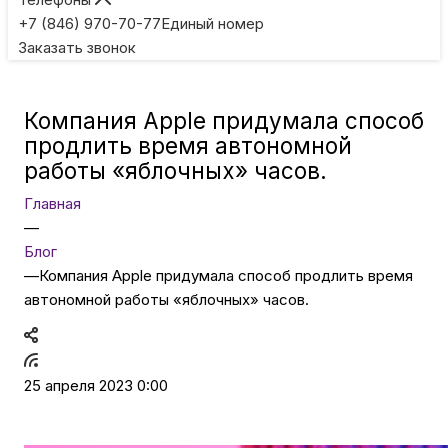
Игровые приставки
+7 (846) 970-70-77
Единый номер
Заказать звонок
Умные очки
Компания Apple придумала способ
Умные кольца
продлить время автономной
работы «яблочных» часов.
Фитнес-браслеты
Главная
—
Блог
Туризм и отдых
—
Компания Apple придумала способ продлить время
автономной работы «яблочных» часов.
Товары для детей
Фототехника
25 апреля 2023 0:00
ТВ и проекторы