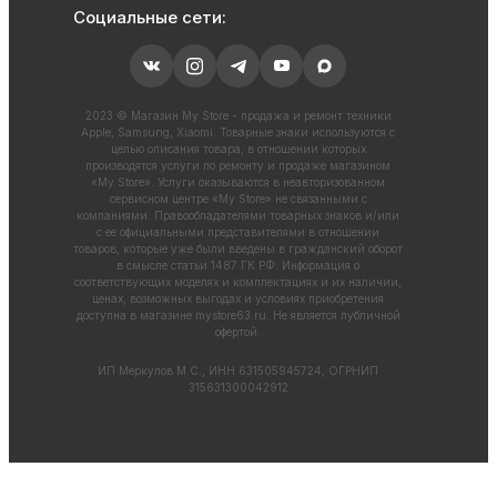
Социальные сети:
2023 © Магазин My Store - продажа и ремонт техники
Apple, Samsung, Xiaomi. Товарные знаки используются с
целью описания товара, в отношении которых
производятся услуги по ремонту и продаже магазином
«My Store». Услуги оказываются в неавторизованном
сервисном центре «My Store» не связанными с
компаниями. Правообладателями товарных знаков и/или
с ее официальными представителями в отношении
товаров, которые уже были введены в гражданский оборот
в смысле статьи 1487 ГК РФ. Информация о
соответствующих моделях и комплектациях и их наличии,
ценах, возможных выгодах и условиях приобретения
доступна в магазине
mystore63.ru
. Не является публичной
офертой.
ИП Меркулов М.С., ИНН 631505945724, ОГРНИП
315631300042912