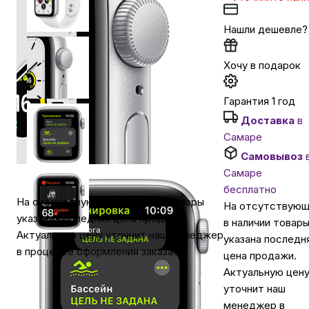
Нашли дешевле?
Автомобильные аксессуары
Хочу в подарок
Сервисный центр Apple в Самаре
Гарантия 1 год
Подарочные сертификаты
Доставка
в
Самаре
Самовывоз
Аудио
Самаре
бесплатно
На отсутствующие в наличии товары
На отсутствую
указана последняя цена продажи.
в наличии товар
Актуальную цену уточнит наш менеджер
указана последн
в процессе оформления заказа.
цена продажи.
Актуальную цен
уточнит наш
менеджер в