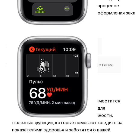
процессе
оформления зака
Описание
⭐️ Отзывы о нас ⭐️
Где купить
Оплата
Доставка
Мало не покажут.
Большой дисплей Retina, на котором поместится
всё, что нужно. Продвинутые датчики для
отслеживания любой физической активности.
Полезные функции, которые помогают следить за
показателями здоровья и заботятся о вашей