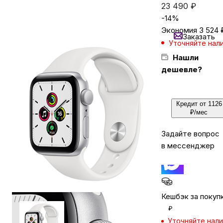
23 490
₽
-
14
%
Бытовая техника
Экономия
3 524
Заказать
Уточняйте нал
Нашли
Красота и здоровье
дешевле?
Сумки и чемоданы
Кредит от 1126
₽/мес
Для дома и дачи
Задайте вопрос
в мессенджер
LEGO
Для домашних питомцев
Кешбэк за покуп
₽
Умный дом и безопасность
Уточняйте нал