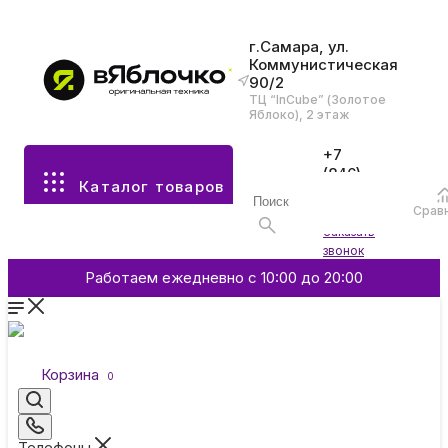
г.Самара, ул.
Коммунистическая
90/2
Все разделы каталога
ТЦ “InCube” (Золотое
Яблоко), 2 этаж
Apple
+7
(846)
Каталог товаров
970-
70-77
Аксессуары
Срав
Войти
Заказать
звонок
Смартфоны и гаджеты
Работаем ежедневно с 10:00 до 20:00
Dyson
Корзина
0
Garmin
Телефоны