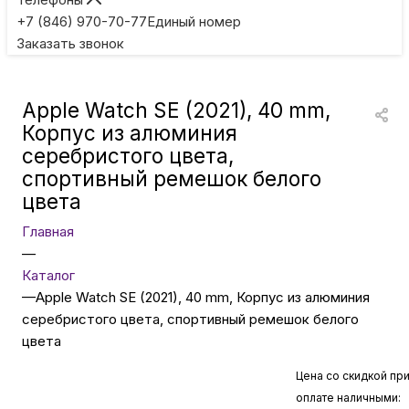
Игровые приставки
+7 (846) 970-70-77
Единый номер
Заказать звонок
Умные очки
Apple Watch SE (2021), 40 mm,
Умные кольца
Корпус из алюминия
серебристого цвета,
спортивный ремешок белого
Фитнес-браслеты
цвета
Главная
Туризм и отдых
—
Каталог
Товары для детей
—
Apple Watch SE (2021), 40 mm, Корпус из алюминия
серебристого цвета, спортивный ремешок белого
цвета
Фототехника
Цена со скидкой пр
оплате наличными:
ТВ и проекторы