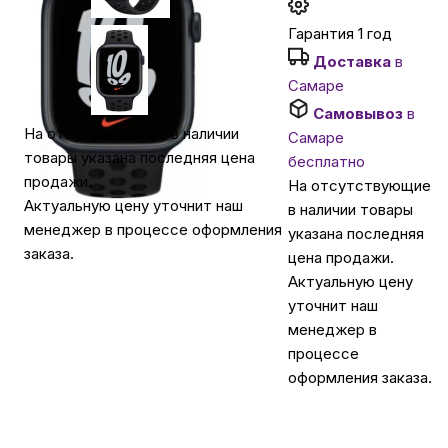
Гарантия 1 год
Автомобильные аксессуары
Доставка
в
Самаре
Сервисный центр Apple в Самаре
Самовывоз
в
На отсутствующие в наличии
Самаре
товары указана последняя цена
бесплатно
Подарочные сертификаты
продажи.
На отсутствующие
Актуальную цену уточнит наш
в наличии товары
менеджер в процессе оформления
Аудио
указана последняя
заказа.
цена продажи.
Актуальную цену
уточнит наш
менеджер в
процессе
оформления заказа.