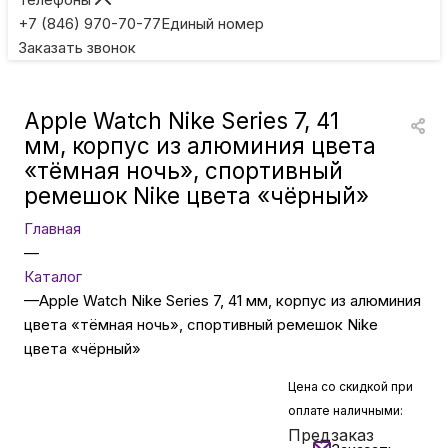
Игровые приставки
+7 (846) 970-70-77
Единый номер
Заказать звонок
Умные очки
Apple Watch Nike Series 7, 41
Умные кольца
мм, корпус из алюминия цвета
«тёмная ночь», спортивный
ремешок Nike цвета «чёрный»
Фитнес-браслеты
Главная
—
Туризм и отдых
Каталог
—
Apple Watch Nike Series 7, 41 мм, корпус из алюминия
Товары для детей
цвета «тёмная ночь», спортивный ремешок Nike
цвета «чёрный»
Фототехника
Цена со скидкой при
оплате наличными:
Предзаказ
ТВ и проекторы