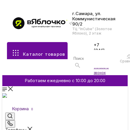
г.Самара, ул.
Коммунистическая
90/2
Все разделы каталога
ТЦ “InCube” (Золотое
Яблоко), 2 этаж
Apple
+7
(846)
Каталог товаров
970-
70-77
Аксессуары
Срав
Войти
Заказать
звонок
Смартфоны и гаджеты
Работаем ежедневно с 10:00 до 20:00
Dyson
Корзина
0
Garmin
Телефоны