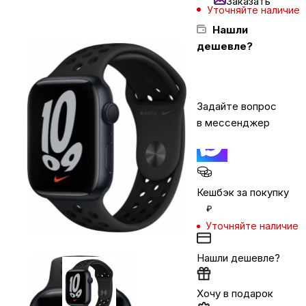
Заказать
Уточняйте наличие
Нашли
Бытовая техника
дешевле?
Красота и здоровье
Задайте вопрос
в мессенджер
Сумки и чемоданы
Для дома и дачи
Кешбэк за покупку
₽
LEGO
Уточняйте наличие
Для домашних питомцев
Нашли дешевле?
Хочу в подарок
Умный дом и безопасность