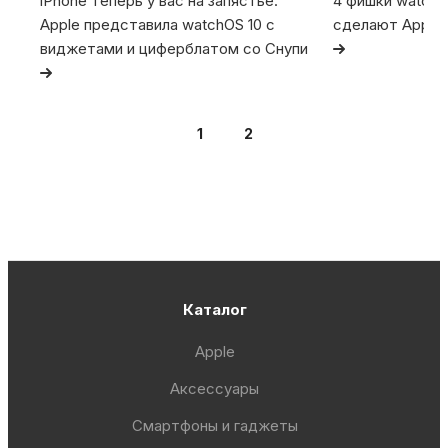
iPhone теперь у вас на запястье.
4 фишки watchO
Apple представила watchOS 10 с
сделают Apple
виджетами и циферблатом со Снупи
1
2
Каталог
Apple
Аксессуары
Смартфоны и гаджеты