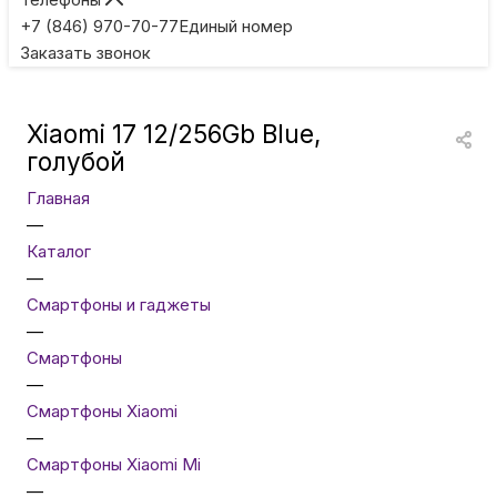
Игровые приставки
+7 (846) 970-70-77
Единый номер
Заказать звонок
Умные очки
Xiaomi 17 12/256Gb Blue,
Умные кольца
голубой
Главная
Фитнес-браслеты
—
Каталог
—
Туризм и отдых
Смартфоны и гаджеты
—
Товары для детей
Смартфоны
—
Смартфоны Xiaomi
Фототехника
—
Смартфоны Xiaomi Mi
—
ТВ и проекторы