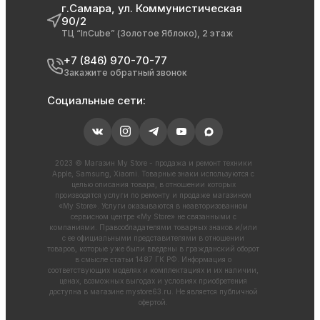
г.Самара, ул. Коммунистическая
90/2
ТЦ “InCube” (Золотое Яблоко), 2 этаж
+7 (846) 970-70-77
Закажите обратный звонок
Социальные сети:
2023 © Магазин My Store - продажа и ремонт техники
Apple, Samsung, Xiaomi. Товарные знаки используются с
целью описания товара, в отношении которых
производятся услуги по ремонту и продаже магазином
«My Store». Услуги оказываются в неавторизованном
сервисном центре «My Store» не связанными с
компаниями. Правообладателями товарных знаков и/или
с ее официальными представителями в отношении
товаров, которые уже были введены в гражданский оборот
в смысле статьи 1487 ГК РФ. Информация о
соответствующих моделях и комплектациях и их наличии,
ценах, возможных выгодах и условиях приобретения
доступна в магазине
mystore63.ru
. Не является публичной
офертой.