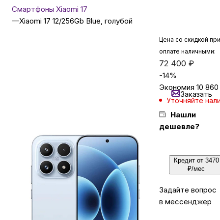
Смартфоны Xiaomi 17
—
Xiaomi 17 12/256Gb Blue, голубой
Бытовая техника
Цена со скидкой пр
оплате наличными:
Красота и здоровье
72 400
₽
-
14
%
Экономия
10 860
Сумки и чемоданы
Заказать
Уточняйте нал
Нашли
Для дома и дачи
дешевле?
LEGO
Кредит от 3470
₽/мес
Для домашних питомцев
Задайте вопрос
в мессенджер
Умный дом и безопасность