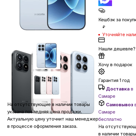
Автомобильные аксессуары
Кешбэк за покуп
₽
Сервисный центр Apple в Самаре
Уточняйте нал
Нашли дешевле?
Подарочные сертификаты
Хочу в подарок
Аудио
Гарантия 1 год
Доставка
в
Самаре
На отсутствующие в наличии товары
Самовывоз
указана последняя цена продажи.
Самаре
Актуальную цену уточнит наш менеджер
бесплатно
в процессе оформления заказа.
На отсутствую
в наличии товар