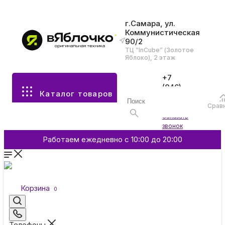
г.Самара, ул.
Коммунистическая
90/2
Все разделы каталога
ТЦ “InCube” (Золотое
Яблоко), 2 этаж
Apple
+7
(846)
Каталог товаров
970-
70-77
Аксессуары
Срав
Войти
Заказать
звонок
Смартфоны и гаджеты
Работаем ежедневно с 10:00 до 20:00
Dyson
Корзина
0
Garmin
Телефоны