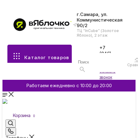
г.Самара, ул.
Коммунистическая
90/2
Все разделы каталога
ТЦ “InCube” (Золотое
Яблоко), 2 этаж
Apple
+7
(846)
Каталог товаров
970-
70-77
Аксессуары
Срав
Войти
Заказать
звонок
Смартфоны и гаджеты
Работаем ежедневно с 10:00 до 20:00
Dyson
Корзина
0
Garmin
Телефоны