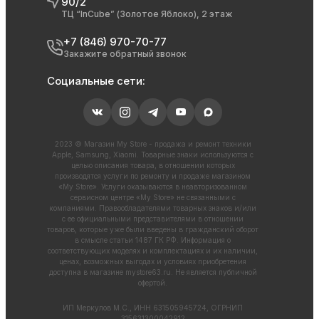
90/2
ТЦ “InCube” (Золотое Яблоко), 2 этаж
+7 (846) 970-70-77
Закажите обратный звонок
Социальные сети:
2023 © Магазин My Store - продажа и ремонт техники
Apple, Samsung, Xiaomi. Товарные знаки используются с
целью описания товара, в отношении которых
производятся услуги по ремонту и продаже магазином
«My Store». Услуги оказываются в неавторизованном
сервисном центре «My Store» не связанными с
компаниями. Правообладателями товарных знаков и/или
с ее официальными представителями в отношении
товаров, которые уже были введены в гражданский оборот
в смысле статьи 1487 ГК РФ. Информация о
соответствующих моделях и комплектациях и их наличии,
ценах, возможных выгодах и условиях приобретения
доступна в магазине
mystore63.ru
. Не является публичной
офертой.
ИП Меркулов М.С., ИНН 631505945724, ОГРНИП
315631300042912