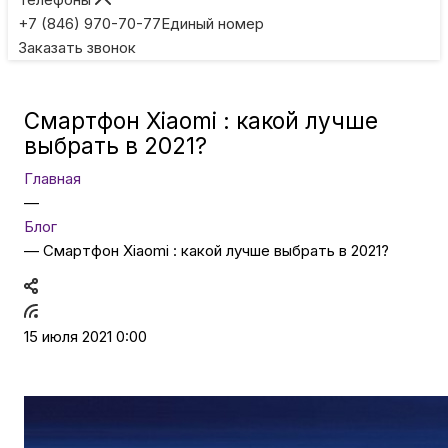
Игровые приставки
+7 (846) 970-70-77
Единый номер
Заказать звонок
Умные очки
Смартфон Xiaomi : какой лучше
Умные кольца
выбрать в 2021?
Главная
Фитнес-браслеты
—
Блог
—
Смартфон Xiaomi : какой лучше выбрать в 2021?
Туризм и отдых
Товары для детей
15 июля 2021 0:00
Фототехника
ТВ и проекторы