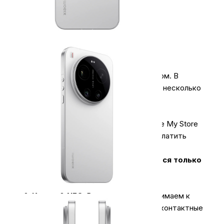
Оплачивайте покупки удобным способом. В
интернет-магазине My Store доступно несколько
вариантов оплаты:
1.
Наличными
.
При покупке в магазине My Store
или доставке курьером, вы можете оплатить
заказ наличными.
Оплата за технику Apple принимается только
наличными.
2.
Карты & NFC
.
В магазинах мы принимаем к
оплате карты всех типов, а также бесконтактные
платежи.