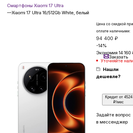
Смартфоны Xiaomi 17 Ultra
—
Xiaomi 17 Ultra 16/512Gb White, белый
Бытовая техника
Цена со скидкой пр
оплате наличными:
Красота и здоровье
94 400
₽
-
14
%
Экономия
14 160
Сумки и чемоданы
Заказать
Уточняйте нал
Нашли
Для дома и дачи
дешевле?
LEGO
Кредит от 4524
₽/мес
Для домашних питомцев
Задайте вопрос
в мессенджер
Умный дом и безопасность