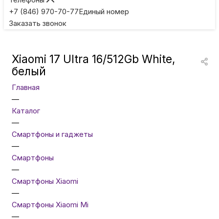
Игровые приставки
+7 (846) 970-70-77
Единый номер
Заказать звонок
Умные очки
Xiaomi 17 Ultra 16/512Gb White,
Умные кольца
белый
Главная
Фитнес-браслеты
—
Каталог
—
Туризм и отдых
Смартфоны и гаджеты
—
Товары для детей
Смартфоны
—
Смартфоны Xiaomi
Фототехника
—
Смартфоны Xiaomi Mi
—
ТВ и проекторы