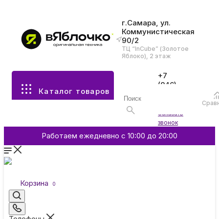
г.Самара, ул.
Коммунистическая
90/2
Все разделы каталога
ТЦ “InCube” (Золотое
Яблоко), 2 этаж
Apple
+7
(846)
Каталог товаров
970-
70-77
Аксессуары
Срав
Войти
Заказать
звонок
Смартфоны и гаджеты
Работаем ежедневно с 10:00 до 20:00
Dyson
Корзина
0
Garmin
Телефоны