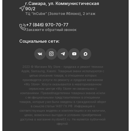
г.Самара, ул. Коммунистическая
90/2
ТЦ “InCube” (Золотое Яблоко), 2 этаж
+7 (846) 970-70-77
Закажите обратный звонок
Социальные сети:
2023 © Магазин My Store - продажа и ремонт техники
Apple, Samsung, Xiaomi. Товарные знаки используются с
целью описания товара, в отношении которых
производятся услуги по ремонту и продаже магазином
«My Store». Услуги оказываются в неавторизованном
сервисном центре «My Store» не связанными с
компаниями. Правообладателями товарных знаков и/или
с ее официальными представителями в отношении
товаров, которые уже были введены в гражданский оборот
в смысле статьи 1487 ГК РФ. Информация о
соответствующих моделях и комплектациях и их наличии,
ценах, возможных выгодах и условиях приобретения
доступна в магазине
mystore63.ru
. Не является публичной
офертой.