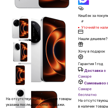
Автомобильные аксессуары
Кешбэк за покуп
₽
Сервисный центр Apple в Самаре
Уточняйте нал
Нашли дешевле?
Подарочные сертификаты
Хочу в подарок
Аудио
Гарантия 1 год
Доставка
в
Самаре
Самовывоз
Самаре
бесплатно
На отсутствующие в наличии товары
На отсутствую
указана последняя цена продажи.
в наличии товар