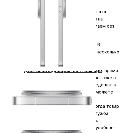
3.
Оплата для юридических лиц
.
Оплата
производиться безналичным платежом на
расчётный счёт магазина (важно работаем без
НДС)
Экономьте время на получении заказа. В
интернет-магазине My Store доступно несколько
вариантов доставки:
Доставка курьером по г. Самаре
: время
доставки с 10:00 до 20:00. При доставке в
отдаленные районы возможна предоплата
за доставку. Оплатить заказ вы сможете
наличными курьеру.
Курьерская доставка СДЭК
. Когда товар
поступит на склад, курьерская служба
свяжется для уточнения деталей.
Специалист предложит выбрать удобное