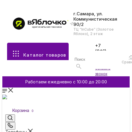
г.Самара, ул.
Коммунистическая
90/2
Все разделы каталога
ТЦ “InCube” (Золотое
Яблоко), 2 этаж
Apple
+7
(846)
Каталог товаров
970-
70-77
Аксессуары
Срав
Войти
Заказать
звонок
Смартфоны и гаджеты
Работаем ежедневно с 10:00 до 20:00
Dyson
Корзина
0
Garmin
Телефоны