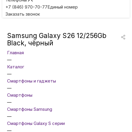
Игровые приставки
+7 (846) 970-70-77
Единый номер
Заказать звонок
Умные очки
Samsung Galaxy S26 12/256Gb
Умные кольца
Black, чёрный
Главная
Фитнес-браслеты
—
Каталог
—
Туризм и отдых
Смартфоны и гаджеты
—
Товары для детей
Смартфоны
—
Смартфоны Samsung
Фототехника
—
Смартфоны Galaxy S серии
—
ТВ и проекторы