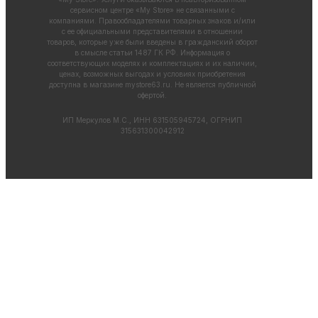
сервисном центре «My Store» не связанными с
компаниями. Правообладателями товарных знаков и/или
с ее официальными представителями в отношении
товаров, которые уже были введены в гражданский оборот
в смысле статьи 1487 ГК РФ. Информация о
соответствующих моделях и комплектациях и их наличии,
ценах, возможных выгодах и условиях приобретения
доступна в магазине
mystore63.ru
. Не является публичной
офертой.
ИП Меркулов М.С., ИНН 631505945724, ОГРНИП
315631300042912