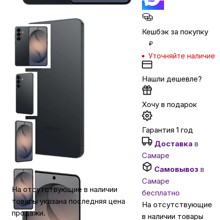
Автомобильные аксессуары
Кешбэк за покупку
₽
Сервисный центр Apple в Самаре
Уточняйте наличие
Нашли дешевле?
Подарочные сертификаты
Хочу в подарок
Аудио
Гарантия 1 год
Доставка
в
Самаре
Самовывоз
в
Самаре
На отсутствующие в наличии
бесплатно
товары указана последняя цена
На отсутствующие
продажи.
в наличии товары