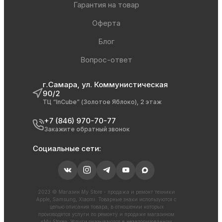
Гарантия на товар
Оферта
Блог
Вопрос-ответ
г.Самара, ул. Коммунистическая
90/2
ТЦ “InCube” (Золотое Яблоко), 2 этаж
+7 (846) 970-70-77
Закажите обратный звонок
Социальные сети:
2023 © Магазин My Store - продажа и ремонт техники
Apple, Samsung, Xiaomi. Товарные знаки используются с
целью описания товара, в отношении которых
производятся услуги по ремонту и продаже магазином
«My Store». Услуги оказываются в неавторизованном