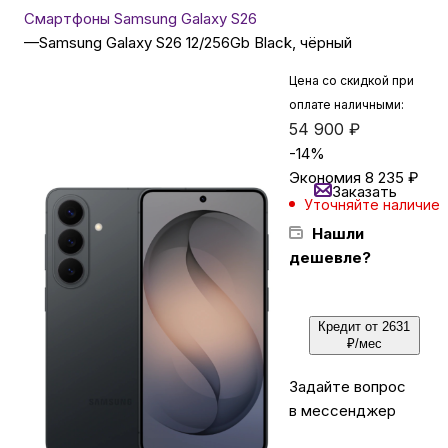
Смартфоны Samsung Galaxy S26
—
Samsung Galaxy S26 12/256Gb Black, чёрный
Бытовая техника
Цена со скидкой при
оплате наличными:
Красота и здоровье
54 900
₽
-
14
%
Экономия
8 235
₽
Сумки и чемоданы
Заказать
Уточняйте наличие
Нашли
Для дома и дачи
дешевле?
LEGO
Кредит от 2631
₽/мес
Для домашних питомцев
Задайте вопрос
в мессенджер
Умный дом и безопасность