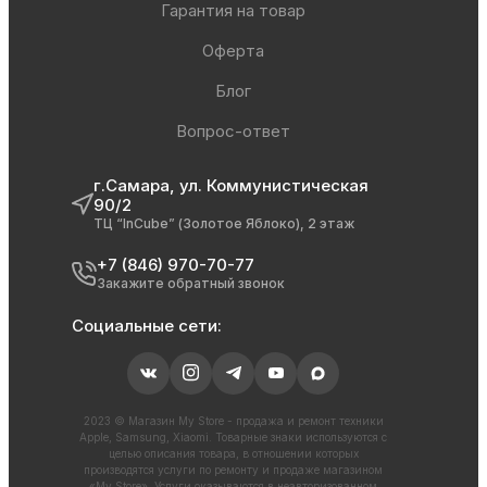
Гарантия на товар
Оферта
Блог
Вопрос-ответ
г.Самара, ул. Коммунистическая
90/2
ТЦ “InCube” (Золотое Яблоко), 2 этаж
+7 (846) 970-70-77
Закажите обратный звонок
Социальные сети:
2023 © Магазин My Store - продажа и ремонт техники
Apple, Samsung, Xiaomi. Товарные знаки используются с
целью описания товара, в отношении которых
производятся услуги по ремонту и продаже магазином
«My Store». Услуги оказываются в неавторизованном