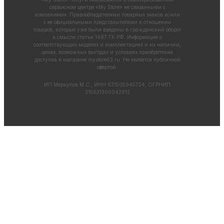
сервисном центре «My Store» не связанными с
компаниями. Правообладателями товарных знаков и/или
с ее официальными представителями в отношении
товаров, которые уже были введены в гражданский оборот
в смысле статьи 1487 ГК РФ. Информация о
соответствующих моделях и комплектациях и их наличии,
ценах, возможных выгодах и условиях приобретения
доступна в магазине
mystore63.ru
. Не является публичной
офертой.
ИП Меркулов М.С., ИНН 631505945724, ОГРНИП
315631300042912