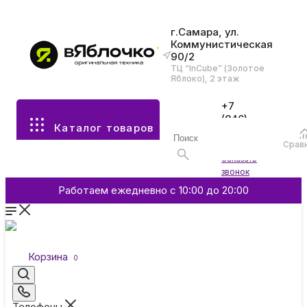
г.Самара, ул.
Коммунистическая
90/2
Все разделы каталога
ТЦ “InCube” (Золотое
Яблоко), 2 этаж
Apple
+7
(846)
Каталог товаров
970-
70-77
Аксессуары
Срав
Войти
Заказать
звонок
Смартфоны и гаджеты
Работаем ежедневно с 10:00 до 20:00
Dyson
Корзина
0
Garmin
Телефоны