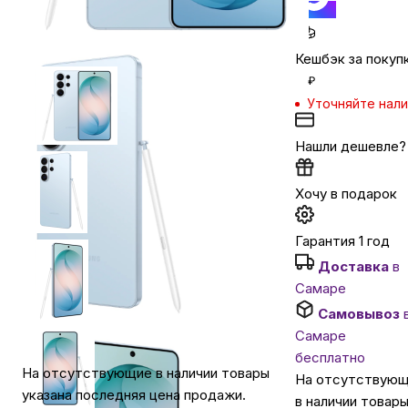
Автомобильные аксессуары
Кешбэк за покуп
₽
Сервисный центр Apple в Самаре
Уточняйте нал
Нашли дешевле?
Подарочные сертификаты
Хочу в подарок
Аудио
Гарантия 1 год
Доставка
в
Самаре
Самовывоз
Самаре
бесплатно
На отсутствующие в наличии товары
На отсутствую
указана последняя цена продажи.
в наличии товар