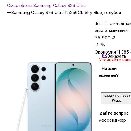
Смартфоны Samsung Galaxy S26 Ultra
—
Samsung Galaxy S26 Ultra 12/256Gb Sky Blue, голубой
Бытовая техника
Цена со скидкой пр
оплате наличными:
Красота и здоровье
75 900
₽
-
14
%
Экономия
11 385
Сумки и чемоданы
Заказать
Уточняйте нал
Нашли
Для дома и дачи
дешевле?
LEGO
Кредит от 3637
₽/мес
Для домашних питомцев
Задайте вопрос
в мессенджер
Умный дом и безопасность