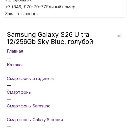
Игровые приставки
+7 (846) 970-70-77
Единый номер
Заказать звонок
Умные очки
Samsung Galaxy S26 Ultra
Умные кольца
12/256Gb Sky Blue, голубой
Главная
Фитнес-браслеты
—
Каталог
—
Туризм и отдых
Смартфоны и гаджеты
—
Товары для детей
Смартфоны
—
Смартфоны Samsung
Фототехника
—
Смартфоны Galaxy S серии
—
ТВ и проекторы