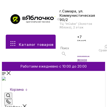
г.Самара, ул.
Коммунистическая
90/2
Все разделы каталога
ТЦ “InCube” (Золотое
Яблоко), 2 этаж
Apple
+7
(846)
Каталог товаров
970-
70-77
Аксессуары
Срав
Войти
Заказать
звонок
Смартфоны и гаджеты
Работаем ежедневно с 10:00 до 20:00
Dyson
Корзина
0
Garmin
Телефоны