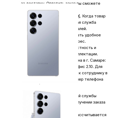
за доставку. Оплатить заказ вы сможете
наличными курьеру.
Курьерская доставка СДЭК
. Когда товар
поступит на склад, курьерская служба
свяжется для уточнения деталей.
Специалист предложит выбрать удобное
время доставки и уточнит адрес.
Осмотрите упаковку на целостность и
соответствие указанной комплектации.
Самовывоз
из нашего магазина в г. Самаре:
ул. Коммунистическая 90/2, офис 2.10. Для
получения заказа обратитесь к сотруднику в
кассовой зоне и назовите номер телефона
на кого оформлен заказ.
Оплата за доставку любой почтовой службы
осуществляется отдельно, при получении заказа
и не входит в сумму заказа.
При оформлении заказа на сайте рассчитывается