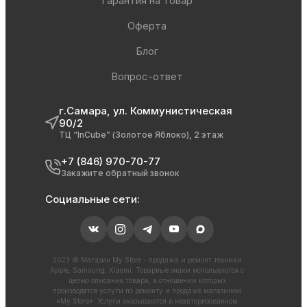
Гарантия на товар
Оферта
Блог
Вопрос-ответ
г.Самара, ул. Коммунистическая
90/2
ТЦ “InCube” (Золотое Яблоко), 2 этаж
+7 (846) 970-70-77
Закажите обратный звонок
Социальные сети:
2023 © Магазин My Store - продажа и ремонт техники
Apple, Samsung, Xiaomi. Товарные знаки используются с
целью описания товара, в отношении которых
производятся услуги по ремонту и продаже магазином
«My Store». Услуги оказываются в неавторизованном