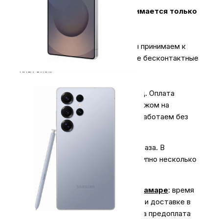
Оплата за технику Apple принимается только
наличными.
2.
Карты & NFC
.
В магазинах мы принимаем к
оплате карты всех типов, а также бесконтактные
платежи.
3.
Оплата для юридических лиц
.
Оплата
производиться безналичным платежом на
расчётный счёт магазина (важно работаем без
НДС)
Экономьте время на получении заказа. В
интернет-магазине My Store доступно несколько
вариантов доставки:
Доставка курьером по г. Самаре
: время
доставки с 10:00 до 20:00. При доставке в
отдаленные районы возможна предоплата