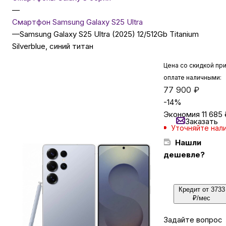
—
Смартфон Samsung Galaxy S25 Ultra
Бытовая техника
—
Samsung Galaxy S25 Ultra (2025) 12/512Gb Titanium
Silverblue, синий титан
Красота и здоровье
Цена со скидкой пр
оплате наличными:
77 900
₽
Сумки и чемоданы
-
14
%
Экономия
11 685
Заказать
Для дома и дачи
Уточняйте нал
Нашли
дешевле?
LEGO
Для домашних питомцев
Кредит от 3733
₽/мес
Умный дом и безопасность
Задайте вопрос