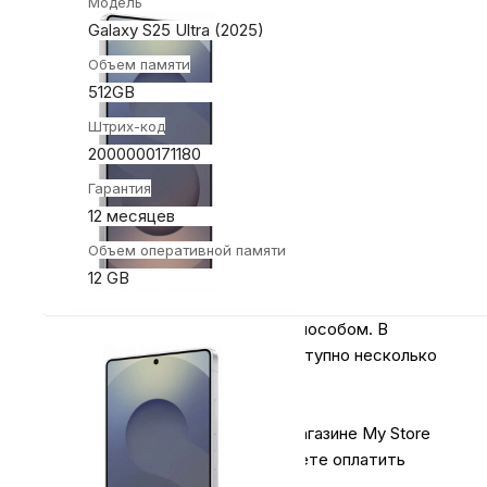
Модель
Galaxy S25 Ultra (2025)
Объем памяти
512GB
Штрих-код
2000000171180
Гарантия
12 месяцев
Объем оперативной памяти
12 GB
Оплачивайте покупки удобным способом. В
интернет-магазине My Store доступно несколько
вариантов оплаты:
1.
Наличными
.
При покупке в магазине My Store
или доставке курьером, вы можете оплатить
заказ наличными.