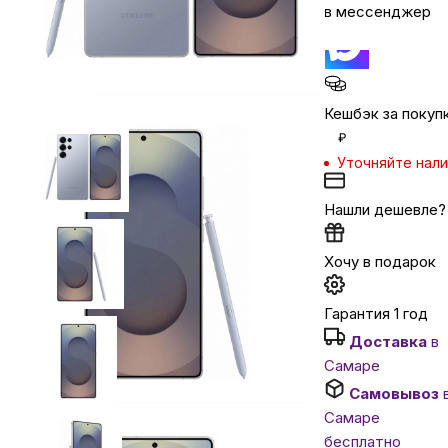
в мессенджер
Автомобильные аксессуары
Сервисный центр Apple в Самаре
Кешбэк за покуп
₽
Уточняйте нал
Подарочные сертификаты
Нашли дешевле?
Аудио
Хочу в подарок
Гарантия 1 год
Доставка
в
Самаре
Самовывоз
Самаре
бесплатно