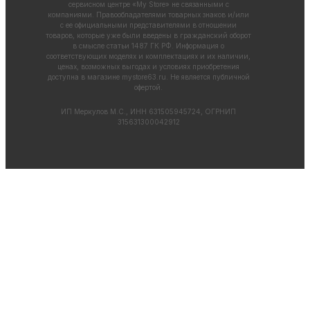
сервисном центре «My Store» не связанными с
компаниями. Правообладателями товарных знаков и/или
с ее официальными представителями в отношении
товаров, которые уже были введены в гражданский оборот
в смысле статьи 1487 ГК РФ. Информация о
соответствующих моделях и комплектациях и их наличии,
ценах, возможных выгодах и условиях приобретения
доступна в магазине
mystore63.ru
. Не является публичной
офертой.
ИП Меркулов М.С., ИНН 631505945724, ОГРНИП
315631300042912