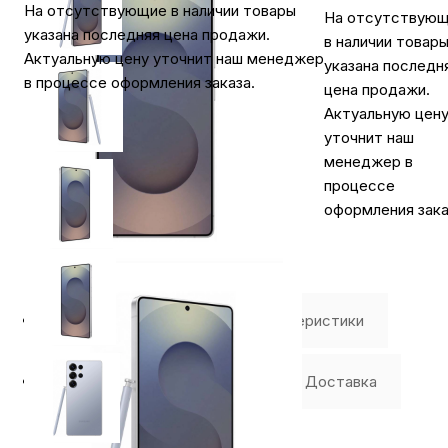
На отсутствующие в наличии товары
На отсутствую
указана последняя цена продажи.
в наличии товар
Актуальную цену уточнит наш менеджер
указана последн
в процессе оформления заказа.
цена продажи.
Актуальную цен
уточнит наш
менеджер в
процессе
оформления зака
⭐️ Отзывы о нас ⭐️
Характеристики
Где купить
Оплата
Доставка