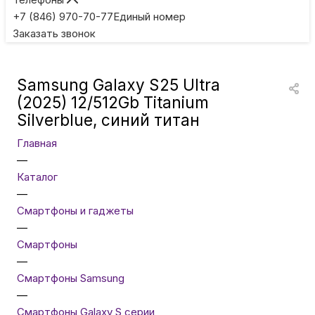
Игровые приставки
+7 (846) 970-70-77
Единый номер
Заказать звонок
Умные очки
Samsung Galaxy S25 Ultra
Умные кольца
(2025) 12/512Gb Titanium
Silverblue, синий титан
Фитнес-браслеты
Главная
—
Каталог
Туризм и отдых
—
Смартфоны и гаджеты
Товары для детей
—
Смартфоны
—
Фототехника
Смартфоны Samsung
—
Смартфоны Galaxy S серии
ТВ и проекторы