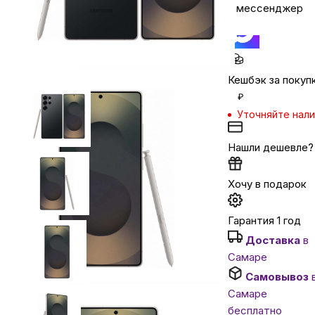
в мессенджер
Автомобильные аксессуары
Сервисный центр Apple в Самаре
Кешбэк за покуп
₽
Уточняйте нал
Подарочные сертификаты
Нашли дешевле?
Аудио
Хочу в подарок
Гарантия 1 год
Доставка
в
Самаре
Самовывоз
Самаре
бесплатно