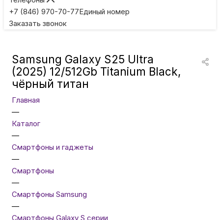
Игровые приставки
+7 (846) 970-70-77
Единый номер
Заказать звонок
Умные очки
Samsung Galaxy S25 Ultra
Умные кольца
(2025) 12/512Gb Titanium Black,
чёрный титан
Фитнес-браслеты
Главная
—
Каталог
Туризм и отдых
—
Смартфоны и гаджеты
Товары для детей
—
Смартфоны
—
Фототехника
Смартфоны Samsung
—
Смартфоны Galaxy S серии
ТВ и проекторы