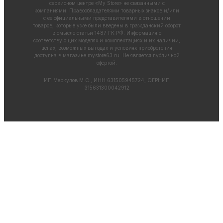
сервисном центре «My Store» не связанными с
компаниями. Правообладателями товарных знаков и/или
с ее официальными представителями в отношении
товаров, которые уже были введены в гражданский оборот
в смысле статьи 1487 ГК РФ. Информация о
соответствующих моделях и комплектациях и их наличии,
ценах, возможных выгодах и условиях приобретения
доступна в магазине
mystore63.ru
. Не является публичной
офертой.
ИП Меркулов М.С., ИНН 631505945724, ОГРНИП
315631300042912