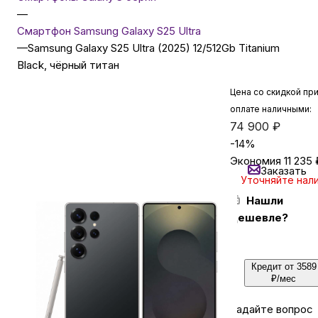
—
Смартфон Samsung Galaxy S25 Ultra
Бытовая техника
—
Samsung Galaxy S25 Ultra (2025) 12/512Gb Titanium
Black, чёрный титан
Красота и здоровье
Цена со скидкой пр
оплате наличными:
74 900
₽
Сумки и чемоданы
-
14
%
Экономия
11 235
Заказать
Для дома и дачи
Уточняйте нал
Нашли
дешевле?
LEGO
Для домашних питомцев
Кредит от 3589
₽/мес
Умный дом и безопасность
Задайте вопрос