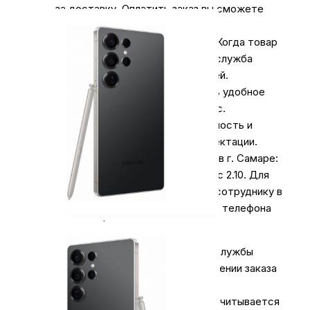
за доставку. Оплатить заказ вы сможете
наличными курьеру.
Курьерская доставка СДЭК
. Когда товар
поступит на склад, курьерская служба
свяжется для уточнения деталей.
Специалист предложит выбрать удобное
время доставки и уточнит адрес.
Осмотрите упаковку на целостность и
соответствие указанной комплектации.
Самовывоз
из нашего магазина в г. Самаре:
ул. Коммунистическая 90/2, офис 2.10. Для
получения заказа обратитесь к сотруднику в
кассовой зоне и назовите номер телефона
на кого оформлен заказ.
Оплата за доставку любой почтовой службы
осуществляется отдельно, при получении заказа
и не входит в сумму заказа.
При оформлении заказа на сайте рассчитывается