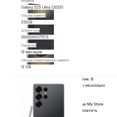
Модель
Galaxy S25 Ultra (2025)
Объем памяти
512GB
Штрих-код
2000000171173
Гарантия
12 месяцев
Объем оперативной памяти
12 GB
Оплачивайте покупки удобным способом. В
интернет-магазине My Store доступно несколько
вариантов оплаты:
1.
Наличными
.
При покупке в магазине My Store
или доставке курьером, вы можете оплатить
заказ наличными.