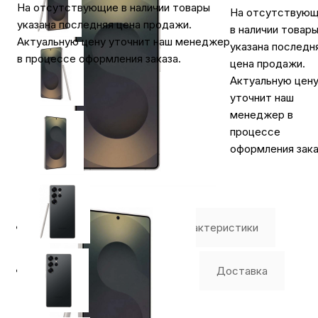
На отсутствующие в наличии товары
На отсутствую
указана последняя цена продажи.
в наличии товар
Актуальную цену уточнит наш менеджер
указана последн
в процессе оформления заказа.
цена продажи.
Актуальную цен
уточнит наш
менеджер в
процессе
оформления зака
⭐️ Отзывы о нас ⭐️
Характеристики
Где купить
Оплата
Доставка