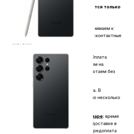
Оплата за технику Apple принимается только
наличными.
2.
Карты & NFC
.
В магазинах мы принимаем к
оплате карты всех типов, а также бесконтактные
платежи.
3.
Оплата для юридических лиц
.
Оплата
производиться безналичным платежом на
расчётный счёт магазина (важно работаем без
НДС)
Экономьте время на получении заказа. В
интернет-магазине My Store доступно несколько
вариантов доставки:
Доставка курьером по г. Самаре
: время
доставки с 10:00 до 20:00. При доставке в
отдаленные районы возможна предоплата