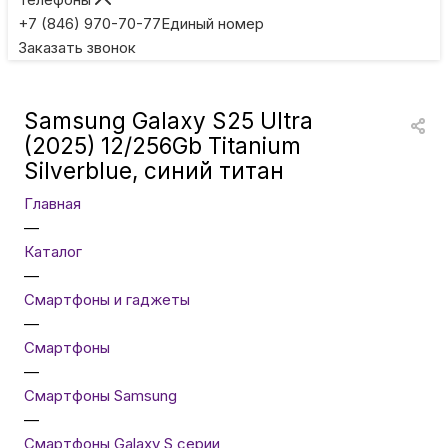
Игровые приставки
+7 (846) 970-70-77
Единый номер
Заказать звонок
Умные очки
Samsung Galaxy S25 Ultra
Умные кольца
(2025) 12/256Gb Titanium
Silverblue, синий титан
Фитнес-браслеты
Главная
—
Каталог
Туризм и отдых
—
Смартфоны и гаджеты
Товары для детей
—
Смартфоны
—
Фототехника
Смартфоны Samsung
—
Смартфоны Galaxy S серии
ТВ и проекторы