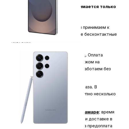
Оплата за технику Apple принимается только
наличными.
2.
Карты & NFC
.
В магазинах мы принимаем к
оплате карты всех типов, а также бесконтактные
платежи.
3.
Оплата для юридических лиц
.
Оплата
производиться безналичным платежом на
расчётный счёт магазина (важно работаем без
НДС)
Экономьте время на получении заказа. В
интернет-магазине My Store доступно несколько
вариантов доставки:
Доставка курьером по г. Самаре
: время
доставки с 10:00 до 20:00. При доставке в
отдаленные районы возможна предоплата