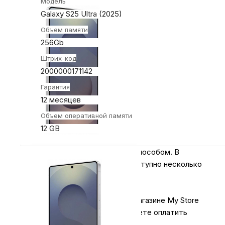
Модель
Galaxy S25 Ultra (2025)
Объем памяти
256Gb
Штрих-код
2000000171142
Гарантия
12 месяцев
Объем оперативной памяти
12 GB
Оплачивайте покупки удобным способом. В
интернет-магазине My Store доступно несколько
вариантов оплаты:
1.
Наличными
.
При покупке в магазине My Store
или доставке курьером, вы можете оплатить
заказ наличными.