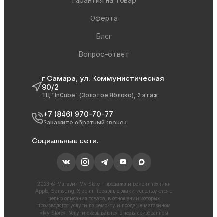
Гарантия на товар
Оферта
Блог
Вопрос-ответ
г.Самара, ул. Коммунистическая
90/2
ТЦ “InCube” (Золотое Яблоко), 2 этаж
+7 (846) 970-70-77
Закажите обратный звонок
Социальные сети:
2023 © Магазин My Store - продажа и ремонт техники
Apple, Samsung, Xiaomi. Товарные знаки используются с
целью описания товара, в отношении которых
производятся услуги по ремонту и продаже магазином
«My Store». Услуги оказываются в неавторизованном