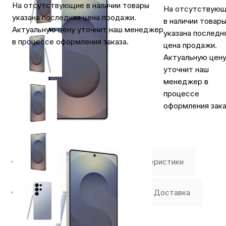
На отсутствующие в наличии товары
На отсутствую
указана последняя цена продажи.
в наличии товар
Актуальную цену уточнит наш менеджер
указана последн
в процессе оформления заказа.
цена продажи.
Актуальную цен
уточнит наш
менеджер в
процессе
оформления зака
⭐️ Отзывы о нас ⭐️
Характеристики
Где купить
Оплата
Доставка