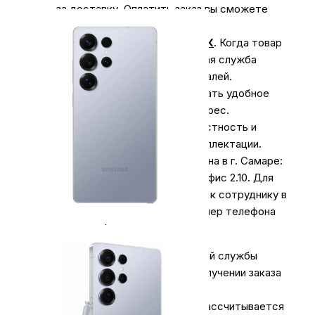
за доставку. Оплатить заказ вы сможете
наличными курьеру.
Курьерская доставка СДЭК
. Когда товар
поступит на склад, курьерская служба
свяжется для уточнения деталей.
Специалист предложит выбрать удобное
время доставки и уточнит адрес.
Осмотрите упаковку на целостность и
соответствие указанной комплектации.
Самовывоз
из нашего магазина в г. Самаре:
ул. Коммунистическая 90/2, офис 2.10. Для
получения заказа обратитесь к сотруднику в
кассовой зоне и назовите номер телефона
на кого оформлен заказ.
Оплата за доставку любой почтовой службы
осуществляется отдельно, при получении заказа
и не входит в сумму заказа.
При оформлении заказа на сайте рассчитывается