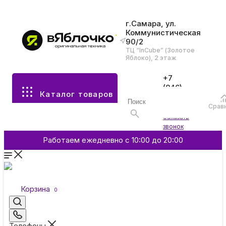
г.Самара, ул.
Коммунистическая
90/2
Все разделы каталога
ТЦ “InCube” (Золотое
Яблоко), 2 этаж
Apple
+7
(846)
Каталог товаров
970-
70-77
Аксессуары
Срав
Войти
Заказать
звонок
Смартфоны и гаджеты
Работаем ежедневно с 10:00 до 20:00
Dyson
Корзина
0
Garmin
Телефоны