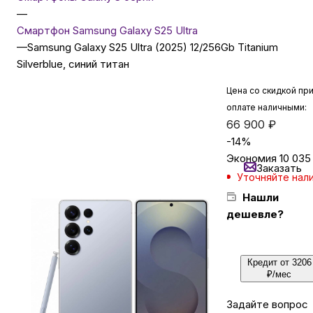
—
Смартфон Samsung Galaxy S25 Ultra
Бытовая техника
—
Samsung Galaxy S25 Ultra (2025) 12/256Gb Titanium
Silverblue, синий титан
Красота и здоровье
Цена со скидкой пр
оплате наличными:
66 900
₽
Сумки и чемоданы
-
14
%
Экономия
10 035
Заказать
Для дома и дачи
Уточняйте нал
Нашли
дешевле?
LEGO
Для домашних питомцев
Кредит от 3206
₽/мес
Умный дом и безопасность
Задайте вопрос