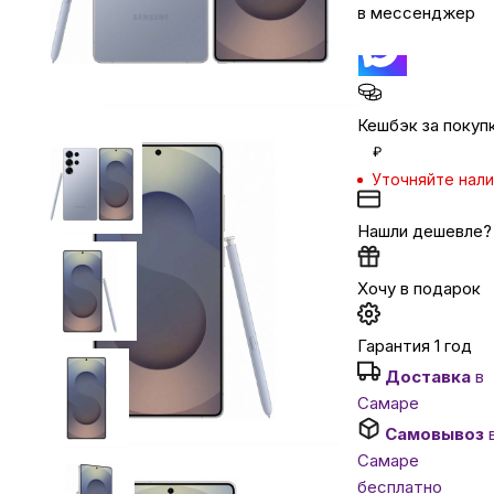
в мессенджер
Автомобильные аксессуары
Сервисный центр Apple в Самаре
Кешбэк за покуп
₽
Уточняйте нал
Подарочные сертификаты
Нашли дешевле?
Аудио
Хочу в подарок
Гарантия 1 год
Доставка
в
Самаре
Самовывоз
Самаре
бесплатно