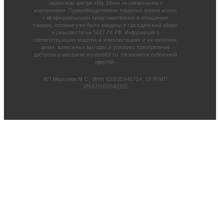
сервисном центре «My Store» не связанными с
компаниями. Правообладателями товарных знаков и/или
с ее официальными представителями в отношении
товаров, которые уже были введены в гражданский оборот
в смысле статьи 1487 ГК РФ. Информация о
соответствующих моделях и комплектациях и их наличии,
ценах, возможных выгодах и условиях приобретения
доступна в магазине
mystore63.ru
. Не является публичной
офертой.
ИП Меркулов М.С., ИНН 631505945724, ОГРНИП
315631300042912