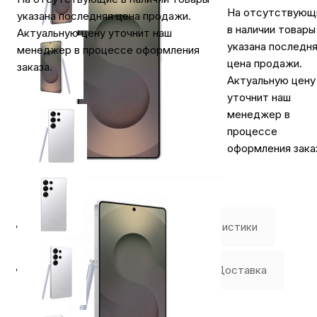
На отсутствующ
указана последняя цена продажи.
в наличии товары
Актуальную цену уточнит наш
указана последн
менеджер в процессе оформления
цена продажи.
заказа.
Актуальную цену
уточнит наш
менеджер в
процессе
оформления зака
⭐️ Отзывы о нас ⭐️
Характеристики
Где купить
Оплата
Доставка