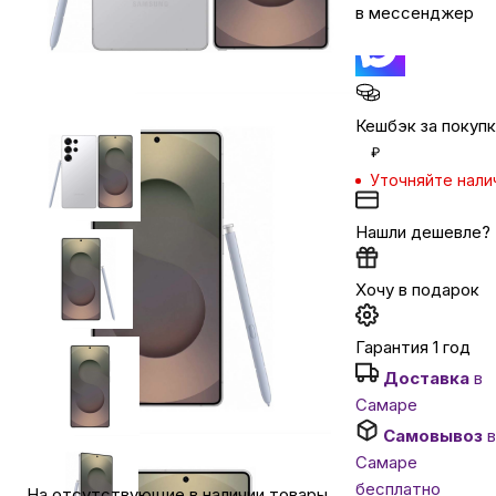
в мессенджер
Автомобильные аксессуары
Сервисный центр Apple в Самаре
Кешбэк за покуп
₽
Уточняйте нали
Подарочные сертификаты
Нашли дешевле?
Аудио
Хочу в подарок
Гарантия 1 год
Доставка
в
Самаре
Самовывоз
Самаре
бесплатно
На отсутствующие в наличии товары