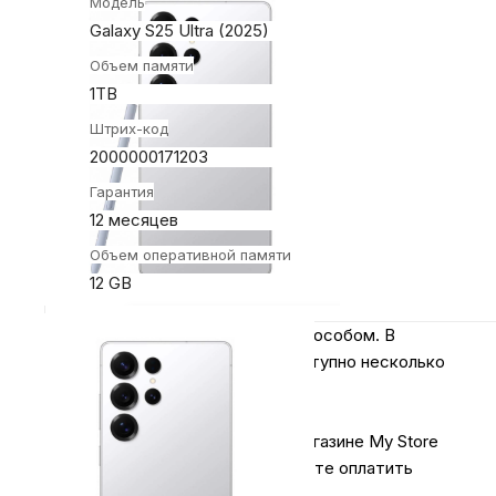
Модель
Galaxy S25 Ultra (2025)
Объем памяти
1TB
Штрих-код
2000000171203
Гарантия
12 месяцев
Объем оперативной памяти
12 GB
Оплачивайте покупки удобным способом. В
интернет-магазине My Store доступно несколько
вариантов оплаты:
1.
Наличными
.
При покупке в магазине My Store
или доставке курьером, вы можете оплатить
заказ наличными.