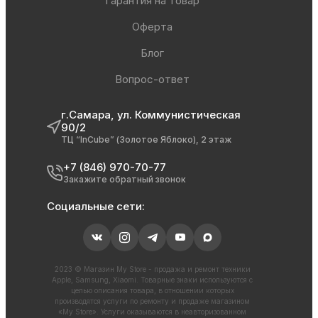
Гарантия на товар
Оферта
Блог
Вопрос-ответ
г.Самара, ул. Коммунистическая
90/2
ТЦ “InCube” (Золотое Яблоко), 2 этаж
+7 (846) 970-70-77
Закажите обратный звонок
Социальные сети:
2023 © Магазин My Store - продажа и ремонт техники
Apple, Samsung, Xiaomi. Товарные знаки используются с
целью описания товара, в отношении которых
производятся услуги по ремонту и продаже магазином
«My Store». Услуги оказываются в неавторизованном