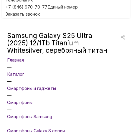
Игровые приставки
+7 (846) 970-70-77
Единый номер
Заказать звонок
Умные очки
Samsung Galaxy S25 Ultra
Умные кольца
(2025) 12/1Tb Titanium
Whitesilver, серебряный титан
Фитнес-браслеты
Главная
—
Каталог
Туризм и отдых
—
Смартфоны и гаджеты
Товары для детей
—
Смартфоны
—
Фототехника
Смартфоны Samsung
—
Смартфоны Galaxy S серии
ТВ и проекторы