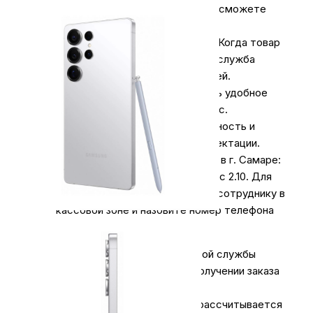
за доставку. Оплатить заказ вы сможете
наличными курьеру.
Курьерская доставка СДЭК
. Когда товар
поступит на склад, курьерская служба
свяжется для уточнения деталей.
Специалист предложит выбрать удобное
время доставки и уточнит адрес.
Осмотрите упаковку на целостность и
соответствие указанной комплектации.
Самовывоз
из нашего магазина в г. Самаре:
ул. Коммунистическая 90/2, офис 2.10. Для
получения заказа обратитесь к сотруднику в
кассовой зоне и назовите номер телефона
на кого оформлен заказ.
Оплата за доставку любой почтовой службы
осуществляется отдельно, при получении заказа
и не входит в сумму заказа.
При оформлении заказа на сайте рассчитывается