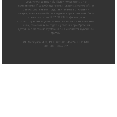
сервисном центре «My Store» не связанными с
компаниями. Правообладателями товарных знаков и/или
с ее официальными представителями в отношении
товаров, которые уже были введены в гражданский оборот
в смысле статьи 1487 ГК РФ. Информация о
соответствующих моделях и комплектациях и их наличии,
ценах, возможных выгодах и условиях приобретения
доступна в магазине
mystore63.ru
. Не является публичной
офертой.
ИП Меркулов М.С., ИНН 631505945724, ОГРНИП
315631300042912