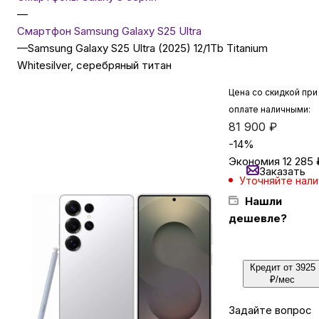
—
Смартфон Samsung Galaxy S25 Ultra
Бытовая техника
—
Samsung Galaxy S25 Ultra (2025) 12/1Tb Titanium
Whitesilver, серебряный титан
Красота и здоровье
Цена со скидкой при
оплате наличными:
81 900
₽
Сумки и чемоданы
-
14
%
Экономия
12 285
Заказать
Для дома и дачи
Уточняйте нал
Нашли
дешевле?
LEGO
Для домашних питомцев
Кредит от 3925
₽/мес
Умный дом и безопасность
Задайте вопрос