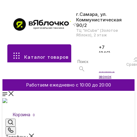
г.Самара, ул.
Коммунистическая
90/2
Все разделы каталога
ТЦ “InCube” (Золотое
Яблоко), 2 этаж
Apple
+7
(846)
Каталог товаров
970-
70-77
Аксессуары
Срав
Войти
Заказать
звонок
Смартфоны и гаджеты
Работаем ежедневно с 10:00 до 20:00
Dyson
Корзина
0
Garmin
Телефоны