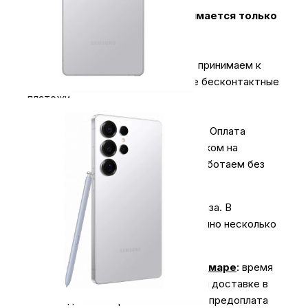
Оплата за технику Apple принимается только
наличными.
2.
Карты & NFC
.
В магазинах мы принимаем к
оплате карты всех типов, а также бесконтактные
платежи.
3.
Оплата для юридических лиц
.
Оплата
производиться безналичным платежом на
расчётный счёт магазина (важно работаем без
НДС)
Экономьте время на получении заказа. В
интернет-магазине My Store доступно несколько
вариантов доставки:
Доставка курьером по г. Самаре
: время
доставки с 10:00 до 20:00. При доставке в
отдаленные районы возможна предоплата