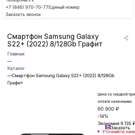
Игровые приставки
+7 (846) 970-70-77
Единый номер
Заказать звонок
Умные очки
Смартфон Samsung Galaxy
Умные кольца
S22+ (2022) 8/128Gb Графит
Главная
Фитнес-браслеты
—
Каталог
—
Смартфон Samsung Galaxy S22+ (2022) 8/128Gb
Туризм и отдых
Графит
Цена со скидкой пр
Товары для детей
оплате наличными:
60 900
₽
Фототехника
-
14
%
Экономия
9 135
Заказать
Уточняйте нал
ТВ и проекторы