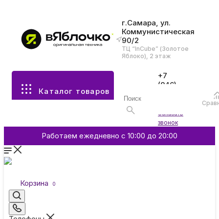
г.Самара, ул.
Коммунистическая
90/2
Все разделы каталога
ТЦ “InCube” (Золотое
Яблоко), 2 этаж
Apple
+7
(846)
Каталог товаров
970-
70-77
Аксессуары
Срав
Войти
Заказать
звонок
Смартфоны и гаджеты
Работаем ежедневно с 10:00 до 20:00
Dyson
Корзина
0
Garmin
Телефоны