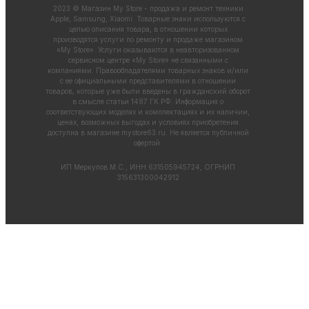
2023 © Магазин My Store - продажа и ремонт техники
Apple, Samsung, Xiaomi. Товарные знаки используются с
целью описания товара, в отношении которых
производятся услуги по ремонту и продаже магазином
«My Store». Услуги оказываются в неавторизованном
сервисном центре «My Store» не связанными с
компаниями. Правообладателями товарных знаков и/или
с ее официальными представителями в отношении
товаров, которые уже были введены в гражданский оборот
в смысле статьи 1487 ГК РФ. Информация о
соответствующих моделях и комплектациях и их наличии,
ценах, возможных выгодах и условиях приобретения
доступна в магазине
mystore63.ru
. Не является публичной
офертой.
ИП Меркулов М.С., ИНН 631505945724, ОГРНИП
315631300042912