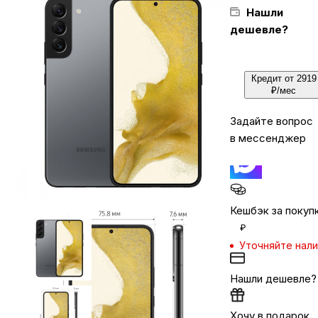
Нашли
дешевле?
Бытовая техника
Кредит от 2919
Красота и здоровье
₽/мес
Задайте вопрос
Сумки и чемоданы
в мессенджер
Для дома и дачи
Кешбэк за покуп
LEGO
₽
Уточняйте нал
Для домашних питомцев
Нашли дешевле?
Умный дом и безопасность
Хочу в подарок