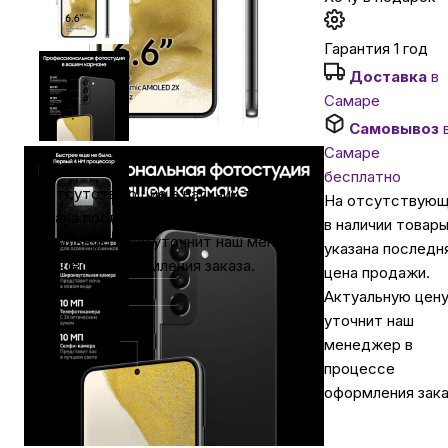
Автомобильные аксессуары
Гарантия 1 год
Доставка
в
Самаре
Сервисный центр Apple в Самаре
Самовывоз
Самаре
Подарочные сертификаты
бесплатно
На отсутствующие в наличии товары
На отсутствую
указана последняя цена продажи.
в наличии товар
Аудио
Актуальную цену уточнит наш менеджер
указана последн
в процессе оформления заказа.
цена продажи.
Актуальную цен
уточнит наш
менеджер в
процессе
оформления зака