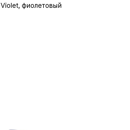
Игровые приста
Violet, фиолетовый
Умные очк
Умные кольц
Фитнес-брасл
Туризм и отд
Товары для де
Фототехник
ТВ и проекто