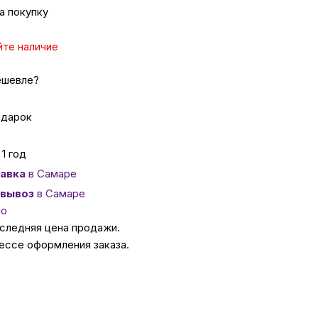
а покупку
ссуары
йте наличие
 Самаре
ешевле?
одарок
икаты
1 год
авка
в Самаре
вывоз
в Самаре
но
оследняя цена продажи.
ессе оформления заказа.