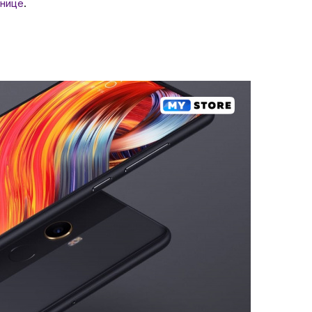
нице
.