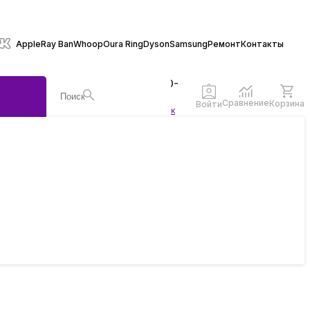
Apple
Ray Ban
Whoop
Oura Ring
Dyson
Samsung
Ремонт
Контакты
+7 (846) 970-
70-77
Сравнение
Корзина
Войти
Заказать звонок
ы
жеты