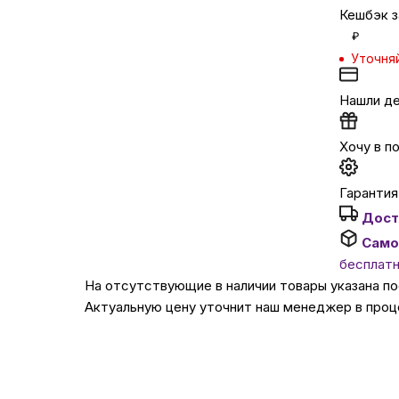
Кешбэк з
₽
Автомобильные аксе
Уточня
Сервисный центр Apple в
Нашли д
Хочу в п
Подарочные сертиф
Гарантия 
Аудио
Дост
Само
бесплат
На отсутствующие в наличии товары указана п
Актуальную цену уточнит наш менеджер в проц