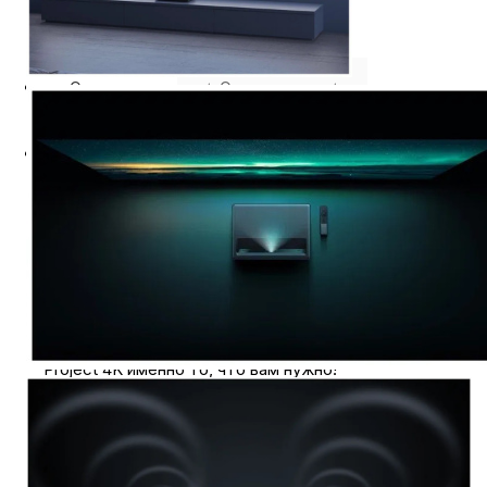
Описание
⭐️ Отзывы о нас ⭐️
Где купить
Оплата
Доставка
ПРОЕКТОР XIAOMI MI LASER PROJECT 4K 150",
BLACK (XMJGTYDS01FM)
Хотите создать в своем доме уютный кинотеатр
и наслаждаться любимыми фильмами в любое
время суток? Тогда проектор Xiaomi Mi Laser
Project 4K именно то, что вам нужно!
КАЧЕСТВЕННОЕ ИЗОБРАЖЕНИЕ
Создайте идеальное качество изображения с
помощью проектора Xiaomi Mi Laser Project 4K.