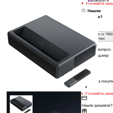
Заказать
Уточняйте нал
Нашли
Бытовая техника
дешевле?
Красота и здоровье
Кредит от 7950
₽/мес
Сумки и чемоданы
Задайте вопрос
в мессенджер
Для дома и дачи
LEGO
Кешбэк за покуп
₽
Для домашних питомцев
Уточняйте нал
Нашли дешевле?
Умный дом и безопасность