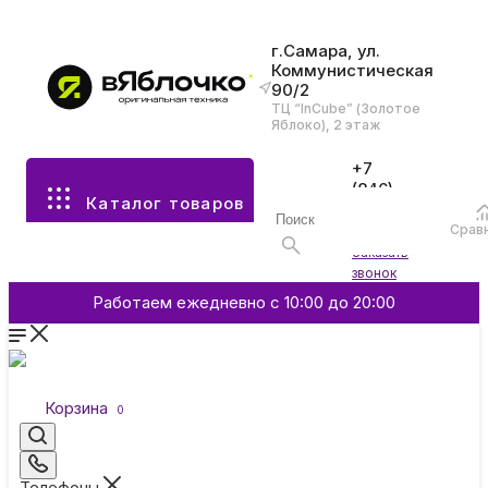
г.Самара, ул.
Коммунистическая
90/2
Все разделы каталога
ТЦ “InCube” (Золотое
Яблоко), 2 этаж
Apple
+7
(846)
Каталог товаров
970-
70-77
Аксессуары
Срав
Войти
Заказать
звонок
Смартфоны и гаджеты
Работаем ежедневно с 10:00 до 20:00
Dyson
Корзина
0
Garmin
Телефоны