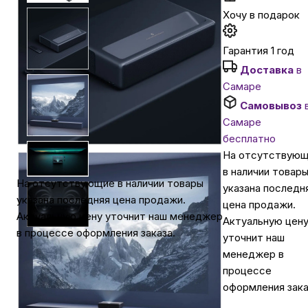
Хочу в подарок
Автомобильные аксессуары
Гарантия 1 год
Доставка
в
Сервисный центр Apple в Самаре
Самаре
Самовывоз
Подарочные сертификаты
Самаре
бесплатно
На отсутствую
Аудио
в наличии товар
На отсутствующие в наличии товары
указана последн
указана последняя цена продажи.
цена продажи.
Актуальную цену уточнит наш менеджер
Актуальную цен
в процессе оформления заказа.
уточнит наш
менеджер в
процессе
оформления зака