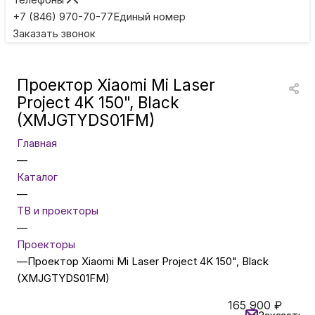
Игровые приставки
+7 (846) 970-70-77
Единый номер
Заказать звонок
Умные очки
Проектор Xiaomi Mi Laser
Умные кольца
Project 4K 150", Black
(XMJGTYDS01FM)
Фитнес-браслеты
Главная
—
Каталог
Туризм и отдых
—
ТВ и проекторы
Товары для детей
—
Проекторы
—
Проектор Xiaomi Mi Laser Project 4K 150", Black
Фототехника
(XMJGTYDS01FM)
165 900
₽
ТВ и проекторы