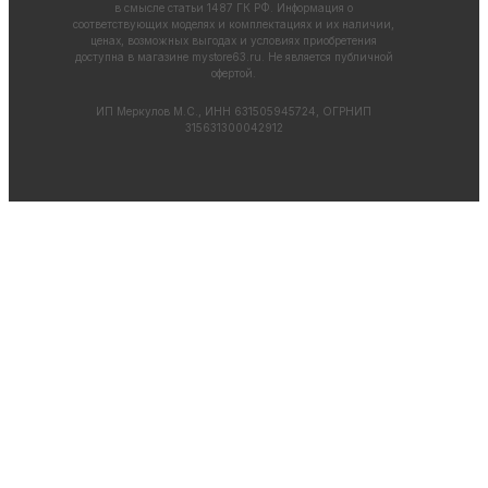
в смысле статьи 1487 ГК РФ. Информация о
соответствующих моделях и комплектациях и их наличии,
ценах, возможных выгодах и условиях приобретения
доступна в магазине
mystore63.ru
. Не является публичной
офертой.
ИП Меркулов М.С., ИНН 631505945724, ОГРНИП
315631300042912