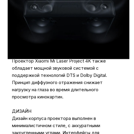
Разрешение 1080p и поддержка 4K формата
позволят вам наслаждаться яркими и
насыщенными кадрами в любое время дня или
ночи. Коэффициент контрастности составляет
3000:1, а технология HDR делает изображение
еще более насыщенным и контрастным.
МОЩНЫЙ ЗВУК
Проектор Xiaomi Mi Laser Project 4K также
обладает мощной звуковой системой с
поддержкой технологий DTS и Dolby Digital.
Принцип диффузного отражения снижает
нагрузку на глаза во время длительного
просмотра кинокартин.
ДИЗАЙН
Дизайн корпуса проектора выполнен в
минималистичном стиле, с аккуратными
закругленными углами. Интерфейсы для