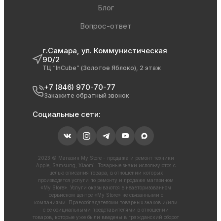
Блог
Вопрос-ответ
г.Самара, ул. Коммунистическая
90/2
ТЦ “InCube” (Золотое Яблоко), 2 этаж
+7 (846) 970-70-77
Закажите обратный звонок
Социальные сети:
2023 © Магазин My Store - продажа и ремонт техники
Apple, Samsung, Xiaomi. Товарные знаки используются с
целью описания товара, в отношении которых
производятся услуги по ремонту и продаже магазином
«My Store». Услуги оказываются в неавторизованном
сервисном центре «My Store» не связанными с
компаниями. Правообладателями товарных знаков и/или
с ее официальными представителями в отношении
товаров, которые уже были введены в гражданский оборот