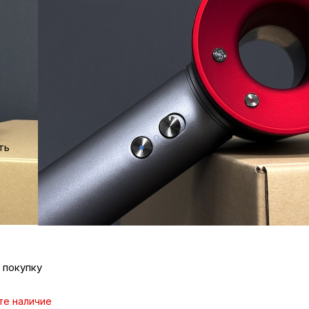
ка
вье
те наличие
аны
 дешевле?
ть
187 ₽/мес
чи
вопрос
джер
омцев
 покупку
ность
те наличие