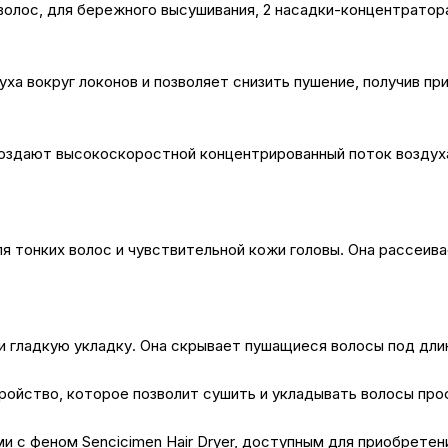
волос, для бережного высушивания, 2 насадки-концентратор
 вокруг локонов и позволяет снизить пушение, получив при
оздают высокоскоростной концентрированный поток воздуха
 тонких волос и чувствительной кожи головы. Она рассеивае
 гладкую укладку. Она скрывает пушащиеся волосы под длин
ойство, которое позволит сушить и укладывать волосы проф
ми с феном Sencicimen Hair Dryer, доступным для приобрете