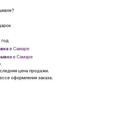
шевле?
ссуары
дарок
 Самаре
1 год
вка
в Самаре
икаты
вывоз
в Самаре
о
оследняя цена продажи.
ессе оформления заказа.