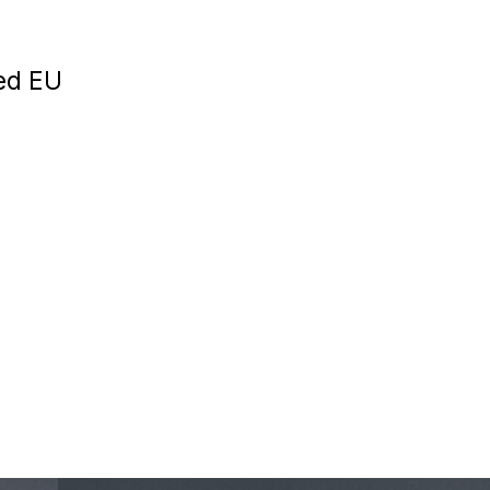
Игровые приста
ed EU
Умные очк
Умные кольц
Фитнес-брасл
Туризм и отд
Товары для де
Фототехник
ТВ и проекто