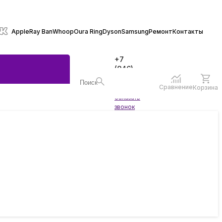
Apple
Ray Ban
Whoop
Oura Ring
Dyson
Samsung
Ремонт
Контакты
+7
(846)
970-
70-77
Сравнение
Корзина
Войти
Заказать
ы
звонок
жеты