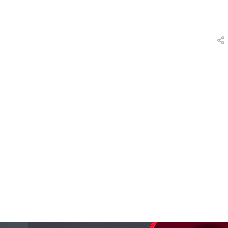
вки
и
а
еты
ых
тей
а
ры