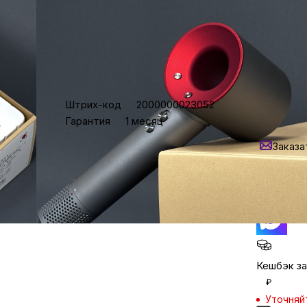
Бытовая техни
Красота и здоро
Характеристики
3 890
₽
Штрих-код
2000000023052
Уточняй
Гарантия
1 месяц
Сумки и чемод
Нашли
Заказа
Кредит от 
Для дома и да
Задайте 
в мессен
LEGO
Для домашних пит
Кешбэк за
₽
Умный дом и безопас
Уточняй